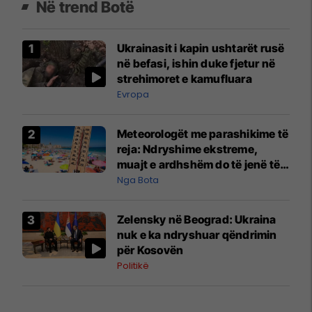
Në trend Botë
Ukrainasit i kapin ushtarët rusë
në befasi, ishin duke fjetur në
strehimoret e kamufluara
Evropa
Meteorologët me parashikime të
reja: Ndryshime ekstreme,
muajt e ardhshëm do të jenë të
pazakontë
Nga Bota
Zelensky në Beograd: Ukraina
nuk e ka ndryshuar qëndrimin
për Kosovën
Politikë