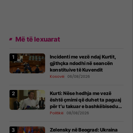
Më të lexuarat
Incidenti me vezë ndaj Kurtit,
gjithçka ndodhi në seancën
konstituive të Kuvendit
Kosovë
06/08/2026
Kurti: Nëse hedhja me vezë
është çmimi që duhet ta paguaj
për t’u takuar e bashkëbiseduar
jam i lumtur ta bëj këtë
Politikë
08/08/2026
Zelensky në Beograd: Ukraina