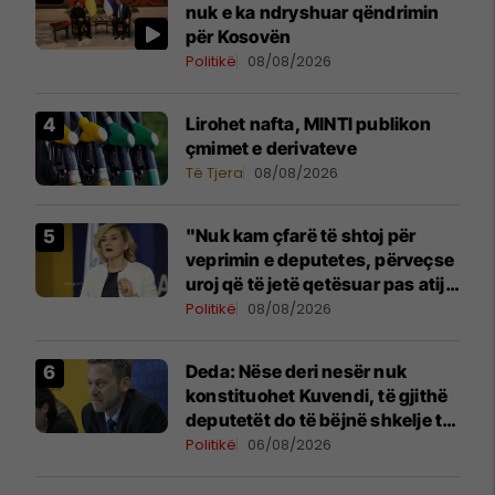
nuk e ka ndryshuar qëndrimin
për Kosovën
Politikë
08/08/2026
Lirohet nafta, MINTI publikon
çmimet e derivateve
Të Tjera
08/08/2026
"Nuk kam çfarë të shtoj për
veprimin e deputetes, përveçse
uroj që të jetë qetësuar pas atij
momenti", reagon Kusari-Lila
Politikë
08/08/2026
Deda: Nëse deri nesër nuk
konstituohet Kuvendi, të gjithë
deputetët do të bëjnë shkelje të
rëndë kushtetuese
Politikë
06/08/2026