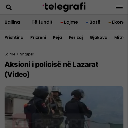
Ballina
Të fundit
Lajme
Botë
Ekono
Prishtina
Prizreni
Peja
Ferizaj
Gjakova
Mitrov
Lajme
>
Shqipëri
Aksioni i policisë në Lazarat
(Video)