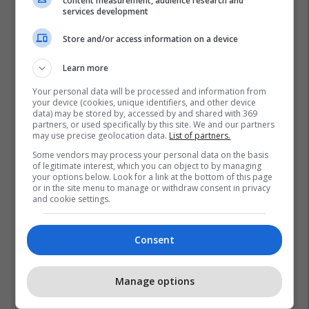
content measurement, audience research and
Kurtit, gjithçka ndodhi në
services development
seancën konstituive të
Store and/or access information on a device
Kuvendit
06/08/2026
Learn more
Ftohet nga prokuroria e
Kosovës për krime lufte,
Your personal data will be processed and information from
your device (cookies, unique identifiers, and other device
ish-gjenerali serb thotë se
data) may be stored by, accessed by and shared with 369
dikush e tradhtoi në
02/08/2026
partners, or used specifically by this site. We and our partners
Beograd
may use precise geolocation data.
List of partners.
Një pleskavicë e ngrënë
Some vendors may process your personal data on the basis
of legitimate interest, which you can object to by managing
nga Dua Lipa në Prishtinë
your options below. Look for a link at the bottom of this page
në orën 04:28 të mëngjesit
or in the site menu to manage or withdraw consent in privacy
- dhe bota digjitale serbe
03/08/2026
and cookie settings.
shpall gjendjen e luftës
Deda: Nëse deri nesër nuk
Consent
konstituohet Kuvendi, të
gjithë deputetët do të
bëjnë shkelje të rëndë
06/08/2026
Manage options
kushtetuese