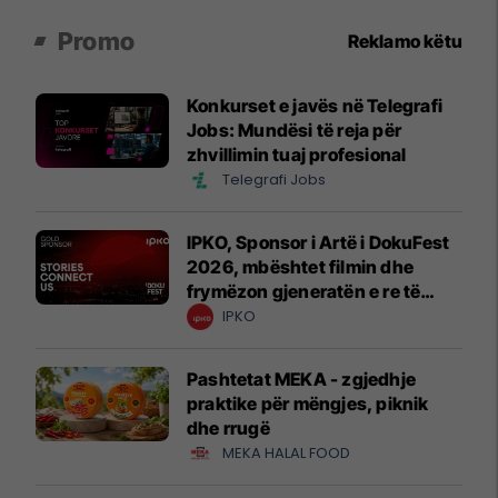
Promo
Reklamo këtu
Konkurset e javës në Telegrafi
Jobs: Mundësi të reja për
zhvillimin tuaj profesional
Telegrafi Jobs
IPKO, Sponsor i Artë i DokuFest
2026, mbështet filmin dhe
frymëzon gjeneratën e re të
krijuesve
IPKO
Pashtetat MEKA - zgjedhje
praktike për mëngjes, piknik
dhe rrugë
MEKA HALAL FOOD