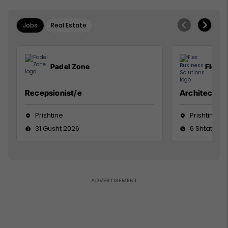
Jobs
Real Estate
Padel Zone
Flex B
Recepsionist/e
Architect
Prishtine
Prishtinë
31 Gusht 2026
6 Shtator 2