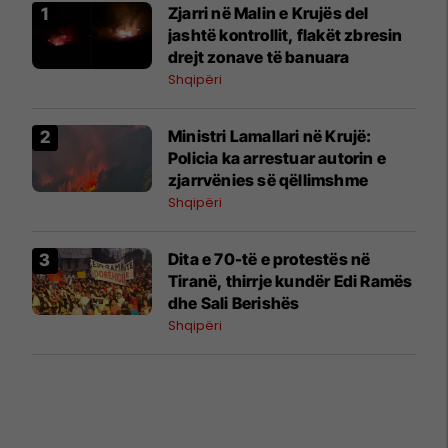
Zjarri në Malin e Krujës del
jashtë kontrollit, flakët zbresin
drejt zonave të banuara
Shqipëri
Ministri Lamallari në Krujë:
Policia ka arrestuar autorin e
zjarrvënies së qëllimshme
Shqipëri
​Dita e 70-të e protestës në
Tiranë, thirrje kundër Edi Ramës
dhe Sali Berishës
Shqipëri