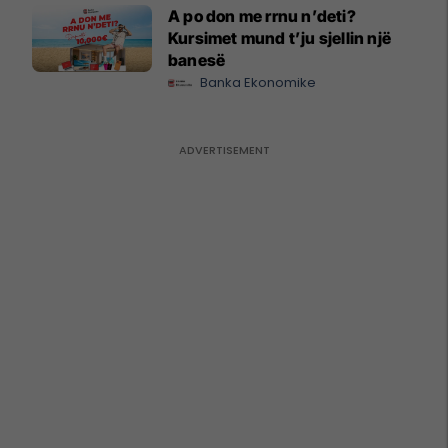
A po don me rrnu n’deti?
Kursimet mund t’ju sjellin një
banesë
Banka Ekonomike