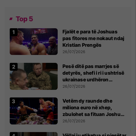
Top 5
Fjalët e para të Joshuas
pas fitores me nokaut ndaj
Kristian Prengës
26/07/2026
Pesë ditë pas marrjes së
detyrës, shefi i ri i ushtrisë
ukrainase urdhëron
kontroll të madh
26/07/2026
Vetëm dy raunde dhe
miliona euro në xhep,
zbulohet sa fituan Joshua
e Prenga
26/07/2026
Vëllai iu etiketua si pjesëtar