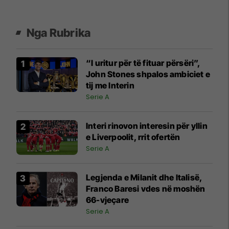
Nga Rubrika
“I uritur për të fituar përsëri”,
John Stones shpalos ambiciet e
tij me Interin
Serie A
Interi rinovon interesin për yllin
e Liverpoolit, rrit ofertën
Serie A
Legjenda e Milanit dhe Italisë,
Franco Baresi vdes në moshën
66-vjeçare
Serie A