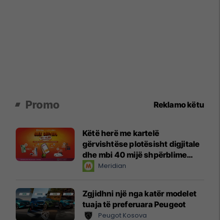
Promo
Reklamo këtu
Këtë herë me kartelë
gërvishtëse plotësisht digjitale
dhe mbi 40 mijë shpërblime
instant!
Meridian
Zgjidhni një nga katër modelet
tuaja të preferuara Peugeot
Peugot Kosova