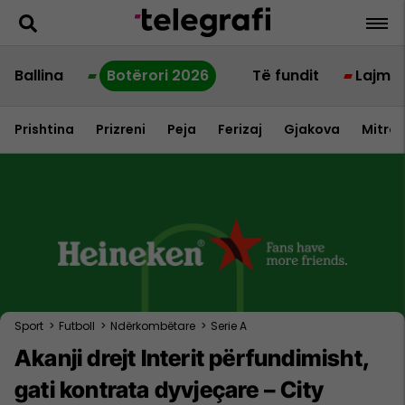
Ballina
Botërori 2026
Të fundit
Lajme
Prishtina
Prizreni
Peja
Ferizaj
Gjakova
Mitrov
Sport
>
Futboll
>
Ndërkombëtare
>
Serie A
Akanji drejt Interit përfundimisht,
gati kontrata dyvjeçare – City