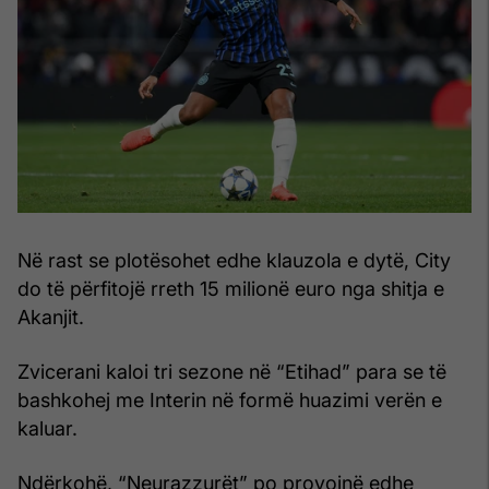
Në rast se plotësohet edhe klauzola e dytë, City
do të përfitojë rreth 15 milionë euro nga shitja e
Akanjit.
Zvicerani kaloi tri sezone në “Etihad” para se të
bashkohej me Interin në formë huazimi verën e
kaluar.
Ndërkohë, “Neurazzurët” po provojnë edhe