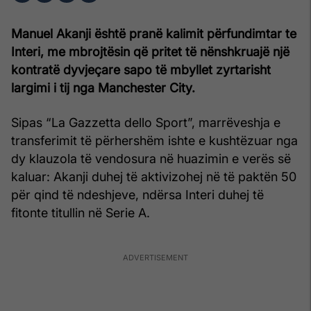
Manuel Akanji është pranë kalimit përfundimtar te
Interi, me mbrojtësin që pritet të nënshkruajë një
kontratë dyvjeçare sapo të mbyllet zyrtarisht
largimi i tij nga Manchester City.
Sipas “La Gazzetta dello Sport”, marrëveshja e
transferimit të përhershëm ishte e kushtëzuar nga
dy klauzola të vendosura në huazimin e verës së
kaluar: Akanji duhej të aktivizohej në të paktën 50
për qind të ndeshjeve, ndërsa Interi duhej të
fitonte titullin në Serie A.