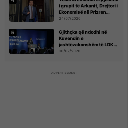
i grupit të Arkanit, Drejtori i
Ekonomisë në Prizren
mohon pretendimet
24/07/2026
Gjithçka që ndodhi në
Kuvendin e
jashtëzakonshëm të LDK-
së
30/07/2026