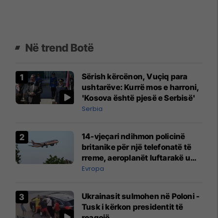
Në trend Botë
Sërish kërcënon, Vuçiq para
ushtarëve: Kurrë mos e harroni,
'Kosova është pjesë e Serbisë'
Serbia
14-vjeçari ndihmon policinë
britanike për një telefonatë të
rreme, aeroplanët luftarakë u
ngritën në ajër për të
Evropa
interceptuar fluturaken e Qatar
Airways që po shkonte drejt
Ukrainasit sulmohen në Poloni -
Mançesterit
Tusk i kërkon presidentit të
reagojë