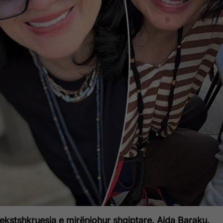
ekstshkruesja e mirënjohur shqiptare, Aida Baraku,