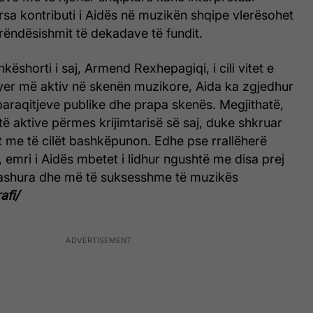
ërsa kontributi i Aidës në muzikën shqipe vlerësohet
 rëndësishmit të dekadave të fundit.
ëshorti i saj, Armend Rexhepagiqi, i cili vitet e
hyer më aktiv në skenën muzikore, Aida ka zgjedhur
paraqitjeve publike dhe prapa skenës. Megjithatë,
të aktive përmes krijimtarisë së saj, duke shkruar
ët me të cilët bashkëpunon. Edhe pse rrallëherë
, emri i Aidës mbetet i lidhur ngushtë me disa prej
ashura dhe më të suksesshme të muzikës
afi/