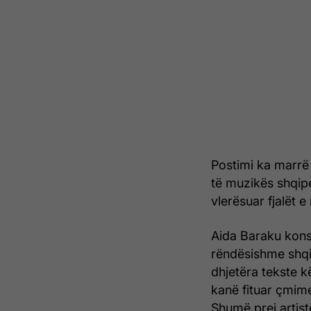
Postimi ka marrë
të muzikës shqipe
vlerësuar fjalët 
Aida Baraku kons
rëndësishme shqip
dhjetëra tekste 
kanë fituar çmime
Shumë prej artist