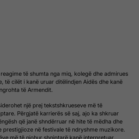
 reagime të shumta nga miq, kolegë dhe admirues
, të cilët i kanë uruar ditëlindjen Aidës dhe kanë
e ngrohta të Armendit.
iderohet një prej tekstshkrueseve më të
tare. Përgjatë karrierës së saj, ajo ka shkruar
këngësh që janë shndërruar në hite të mëdha dhe
 prestigjioze në festivale të ndryshme muzikore.
ëve më të njohur shqiptarë kanë interpretuar