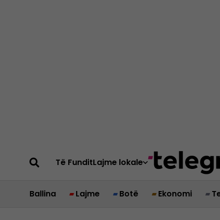
Të Fundit
Lajme lokale
Ballina
Lajme
Botë
Ekonomi
T