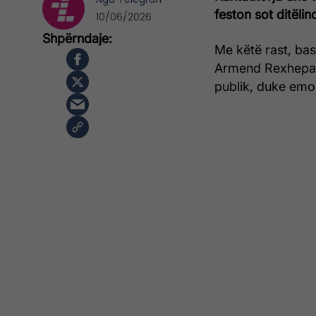
feston sot ditëlin
10/06/2026
Me këtë rast, bash
Armend Rexhepagiq
publik, duke emoci