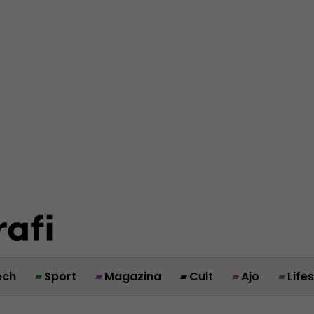
ech
Sport
Magazina
Cult
Ajo
Life