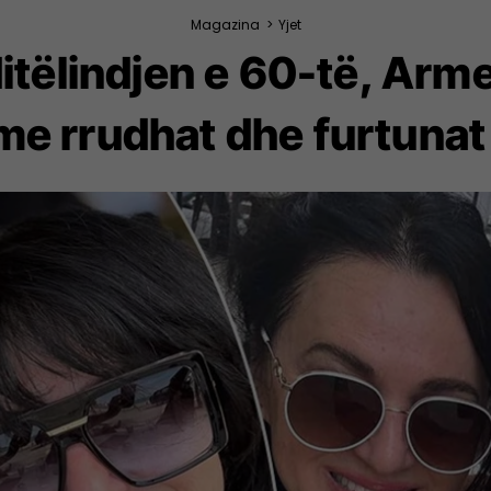
Magazina
>
Yjet
itëlindjen e 60-të, Arme
e rrudhat dhe furtunat qe