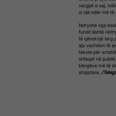
vargjet e saj, nd
si një ndër më të
Ndryshe nga bashk
fundit është rikt
të qëndrojë larg 
ajo vazhdon të je
tekste për artist
shfaqet në publik
këngëve më të d
shqiptare.
/Telegr