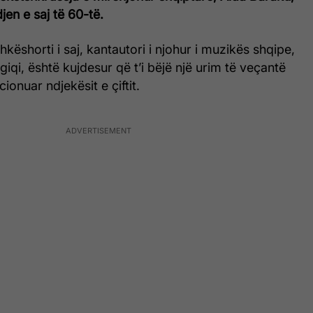
djen e saj të 60-të.
këshorti i saj, kantautori i njohur i muzikës shqipe,
i, është kujdesur që t’i bëjë një urim të veçantë
onuar ndjekësit e çiftit.