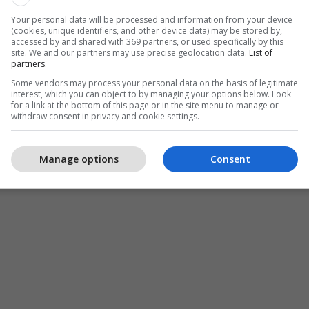
Your personal data will be processed and information from your device
(cookies, unique identifiers, and other device data) may be stored by,
accessed by and shared with 369 partners, or used specifically by this
site. We and our partners may use precise geolocation data.
List of
partners.
Some vendors may process your personal data on the basis of legitimate
interest, which you can object to by managing your options below. Look
for a link at the bottom of this page or in the site menu to manage or
withdraw consent in privacy and cookie settings.
Manage options
Consent