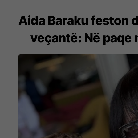
Aida Baraku feston d
veçantë: Në paqe m