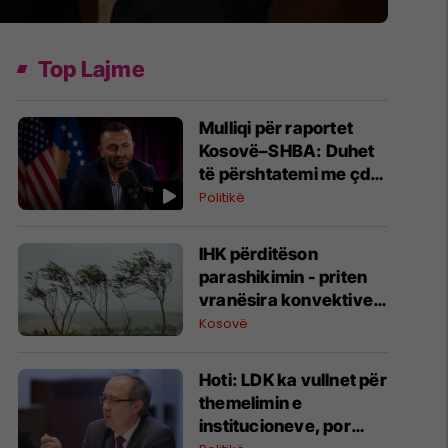
Top Lajme
Mulliqi për raportet
Kosovë–SHBA: Duhet
të përshtatemi me çdo
administratë
Politikë
amerikane
IHK përditëson
parashikimin - priten
vranësira konvektive,
erëra të fuqishme dhe
Kosovë
breshër
Hoti: LDK ka vullnet për
themelimin e
institucioneve, por