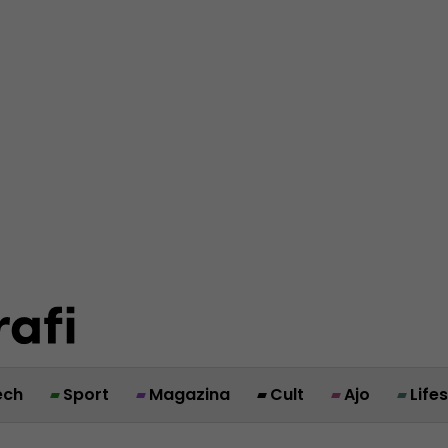
ech
Sport
Magazina
Cult
Ajo
Life