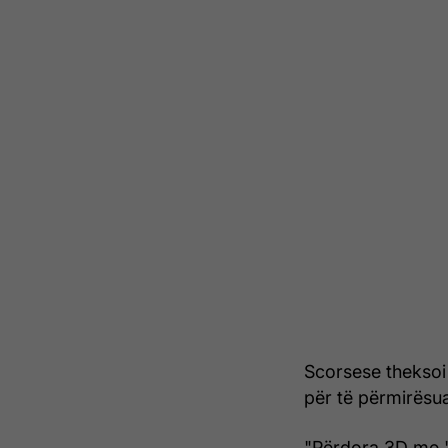
Scorsese theksoi g
për të përmirësua
"Përdora 3D me 'H