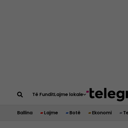
Të Fundit
Lajme lokale
Ballina
Lajme
Botë
Ekonomi
T