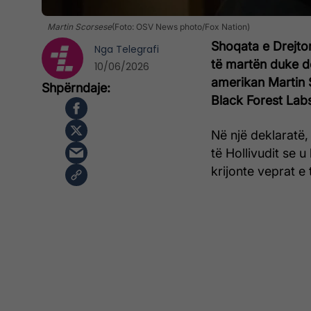
Martin Scorsese
(Foto: OSV News photo/Fox Nation)
Shoqata e Drejtor
Nga
Telegrafi
të martën duke dë
10/06/2026
amerikan Martin S
Black Forest Lab
Në një deklaratë
të Hollivudit se 
krijonte veprat e 