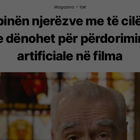
Magazina
>
Yjet
inën njerëzve me të cilë
 dënohet për përdorimin
artificiale në filma