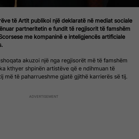
ëve të Artit publikoi një deklaratë në mediat sociale
nuar partneritetin e fundit të regjisorit të famshëm
corsese me kompaninë e inteligjencës artificiale
s.
, shoqata akuzoi një nga regjisorët më të famshëm
u ka kthyer shpinën artistëve që e ndihmuan të
tij më të paharrueshme gjatë gjithë karrierës së tij.