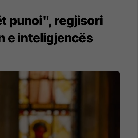
t punoi", regjisori
 e inteligjencës