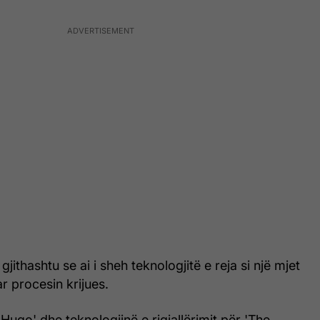
jithashtu se ai i sheh teknologjitë e reja si një mjet
r procesin krijues.
ugo' dhe teknologjinë e rigjallërimit për 'The