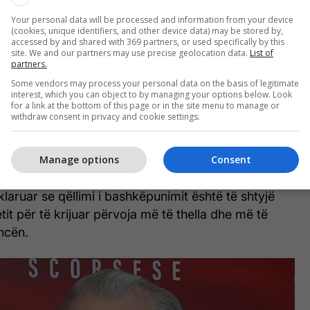
ëve të Artit shton se promovimi i mjetit gjenerues
sese injoron kontributin e shumë profesionistëve
Your personal data will be processed and information from your device
(cookies, unique identifiers, and other device data) may be stored by,
accessed by and shared with 369 partners, or used specifically by this
site. We and our partners may use precise geolocation data.
List of
partners.
rodukti gjenerues të inteligjencës artificiale nga
Some vendors may process your personal data on the basis of legitimate
on kontributet e drejtorëve artistikë, dizajnerëve
interest, which you can object to by managing your options below. Look
for a link at the bottom of this page or in the site menu to manage or
sve, dizajnerëve të prodhimit, skenografisë,
withdraw consent in privacy and cookie settings.
enografisë dhe profesionistëve të tjerë të talentuar
Art Directors Guild Local 800", thuhej në deklaratë.
Manage options
Consent
 prezantoi Scorsese-n si këshilltarin e saj të ri më 2
laruar se qëllimi i bashkëpunimit është të shtyjë
tetit për të krijuar përvoja më të thella dhe më të
ncën.