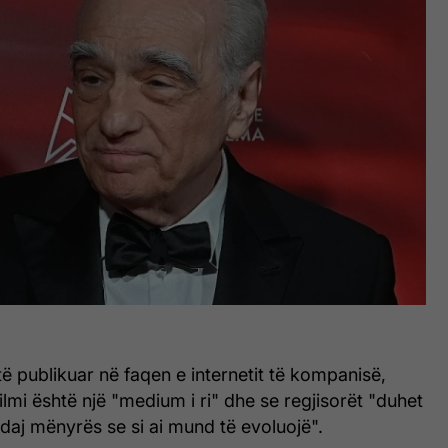
të publikuar në faqen e internetit të kompanisë,
ilmi është një "medium i ri" dhe se regjisorët "duhet
ndaj mënyrës se si ai mund të evoluojë".