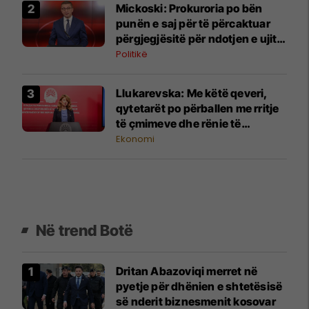
Mickoski: Prokuroria po bën
punën e saj për të përcaktuar
përgjegjësitë për ndotjen e ujit
në Gostivar
Politikë
Llukarevska: Me këtë qeveri,
qytetarët po përballen me rritje
të çmimeve dhe rënie të
standardit të jetesës
Ekonomi
Në trend Botë
Dritan Abazoviqi merret në
pyetje për dhënien e shtetësisë
së nderit biznesmenit kosovar