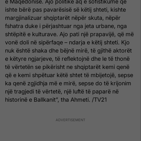
e Maqedonisë. Ajo politikë aq e sofistikume që
ishte bërë pas pavarësisë së këtij shteti, kishte
margjinalizuar shqiptarët nëpër skuta, nëpër
fshatra duke i përjashtuar nga jeta urbane, nga
shtëpitë e kulturave. Ajo pati një prapavijë, që më
vonë doli në sipërfaqe – ndarja e këtij shteti. Kjo
nuk është shaka dhe bëjnë mirë, të gjithë aktorët
e këtyre ngjarjeve, të reflektojnë dhe le të thonë
të vërtetën se pikërisht ne shqiptarët kemi qenë
që e kemi shpëtuar këtë shtet të mbijetojë, sepse
ka qenë zgjidhja më e mirë, sepse do të krijonim
një tragjedi të vërtetë, një luftë të paparë në
historinë e Ballkanit”, tha Ahmeti. /TV21