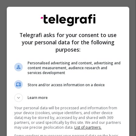
Telegrafi asks for your consent to use
your personal data for the following
purposes:
Ali Ahmeti
Kërçova
Shqiptarët
Personalised advertising and content, advertising and
content measurement, audience research and
services development
Store and/or access information on a device
Learn more
Your personal data will be processed and information from
your device (cookies, unique identifiers, and other device
data) may be stored by, accessed by and shared with 369
partners, or used specifically by this site. We and our partners
may use precise geolocation data.
List of partners.
Some vendors may process your personal data on the basis