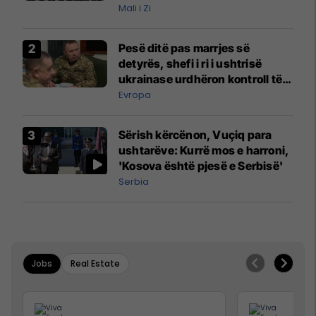
Mali i Zi
Pesë ditë pas marrjes së
detyrës, shefi i ri i ushtrisë
ukrainase urdhëron kontroll të
madh
Evropa
Sërish kërcënon, Vuçiq para
ushtarëve: Kurrë mos e harroni,
'Kosova është pjesë e Serbisë'
Serbia
Jobs
Real Estate