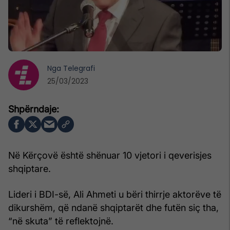
Nga
Telegrafi
25/03/2023
Në Kërçovë është shënuar 10 vjetori i qeverisjes
shqiptare.
Lideri i BDI-së, Ali Ahmeti u bëri thirrje aktorëve të
dikurshëm, që ndanë shqiptarët dhe futën siç tha,
“në skuta” të reflektojnë.