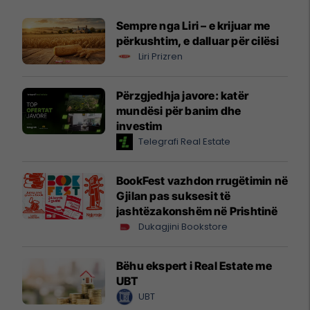
Sempre nga Liri – e krijuar me
përkushtim, e dalluar për cilësi
Liri Prizren
Përzgjedhja javore: katër
mundësi për banim dhe
investim
Telegrafi Real Estate
BookFest vazhdon rrugëtimin në
Gjilan pas suksesit të
jashtëzakonshëm në Prishtinë
Dukagjini Bookstore
Bëhu ekspert i Real Estate me
UBT
UBT