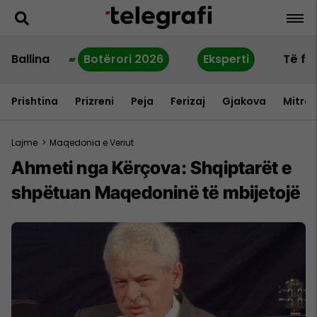
Ballina
Botërori 2026
Eksperti
Të fu
Prishtina
Prizreni
Peja
Ferizaj
Gjakova
Mitrov
Lajme
>
Maqedonia e Veriut
Ahmeti nga Kërçova: Shqiptarët e
shpëtuan Maqedoninë të mbijetojë