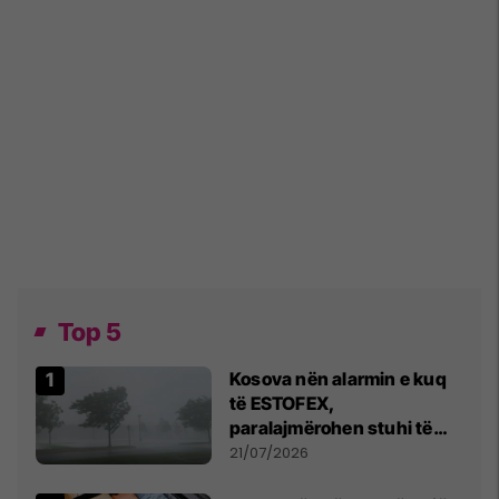
Top 5
Kosova nën alarmin e kuq
të ESTOFEX,
paralajmërohen stuhi të
fuqishme me breshër dhe
21/07/2026
erëra të forta