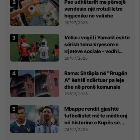
Pse udhëtarët me përvojë
vendosin një rrotull letre
higjienike në valixhe
20/07/2026
Vëllai i vogël i Yamalit është
sërish tema kryesore e
rrjeteve sociale - vodhi
vëmendjen pas finales së
20/07/2026
Kupës së Botës
Rama: Shtëpia në "Rrugën
A" është ndërtuar pa leje
dhe në pronë komunale
22/07/2026
Mbappe rendit gjashtë
futbollistët më të mëdhenj
në historinë e Kupës së
Botës, Messi mbetet i dyti
23/07/2026