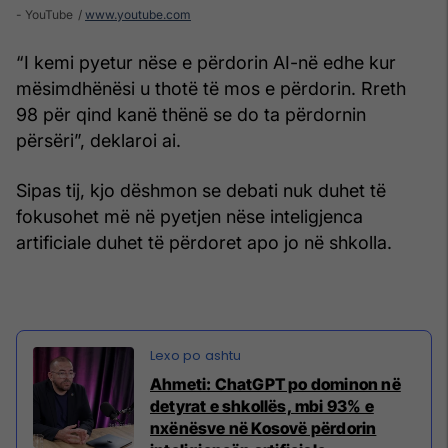
- YouTube
www.youtube.com
“I kemi pyetur nëse e përdorin AI-në edhe kur
mësimdhënësi u thotë të mos e përdorin. Rreth
98 për qind kanë thënë se do ta përdornin
përsëri”, deklaroi ai.
Sipas tij, kjo dëshmon se debati nuk duhet të
fokusohet më në pyetjen nëse inteligjenca
artificiale duhet të përdoret apo jo në shkolla.
Ahmeti: ChatGPT po dominon në
detyrat e shkollës, mbi 93% e
nxënësve në Kosovë përdorin