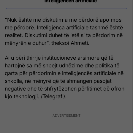
inteligjencën artificiale
“Nuk është më diskutim a me përdorë apo mos
me përdorë. Inteligjenca artificiale tashmë është
realitet. Diskutimi duhet të jetë si ta përdorim në
mënyrën e duhur”, theksoi Ahmeti.
Ai u bëri thirrje institucioneve arsimore që të
hartojnë sa më shpejt udhëzime dhe politika të
qarta për përdorimin e inteligjencës artificiale në
shkolla, në mënyrë që të shmangen pasojat
negative dhe të shfrytëzohen përfitimet që ofron
kjo teknologji. /Telegrafi/.