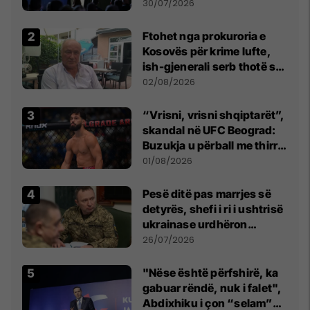
së
30/07/2026
Ftohet nga prokuroria e
Kosovës për krime lufte,
ish-gjenerali serb thotë se
dikush e tradhtoi në
02/08/2026
Beograd
“Vrisni, vrisni shqiptarët”,
skandal në UFC Beograd:
Buzukja u përball me thirrje
anti-shqiptare nga
01/08/2026
tribunat
Pesë ditë pas marrjes së
detyrës, shefi i ri i ushtrisë
ukrainase urdhëron
kontroll të madh
26/07/2026
"Nëse është përfshirë, ka
gabuar rëndë, nuk i falet",
Abdixhiku i çon “selam”