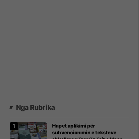
Nga Rubrika
Hapet aplikimi për
subvencionimin e teksteve