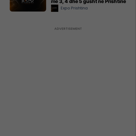
më 3, 4 dhe 5 gusht në Prishtinë
Expo Prishtina