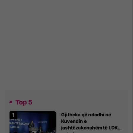
Top 5
Gjithçka që ndodhi në
Kuvendin e
jashtëzakonshëm të LDK-