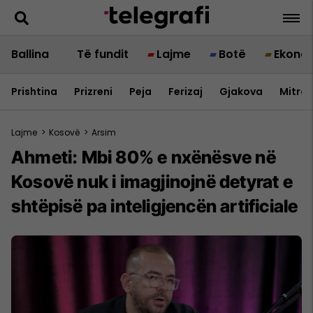
Ballina
Të fundit
Lajme
Botë
Ekono
Prishtina
Prizreni
Peja
Ferizaj
Gjakova
Mitrov
Lajme
>
Kosovë
>
Arsim
Ahmeti: Mbi 80% e nxënësve në
Kosovë nuk i imagjinojnë detyrat e
shtëpisë pa inteligjencën artificiale