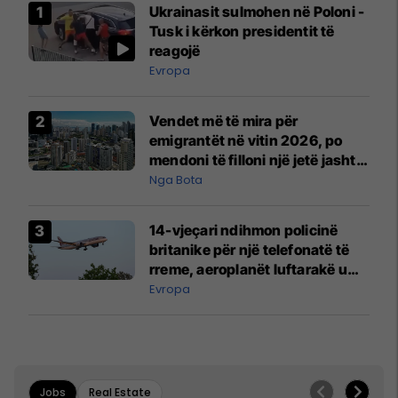
Ukrainasit sulmohen në Poloni -
Tusk i kërkon presidentit të
reagojë
Evropa
Vendet më të mira për
emigrantët në vitin 2026, po
mendoni të filloni një jetë jashtë
vendit?
Nga Bota
14-vjeçari ndihmon policinë
britanike për një telefonatë të
rreme, aeroplanët luftarakë u
ngritën në ajër për të
Evropa
interceptuar fluturaken e Qatar
Airways që po shkonte drejt
Mançesterit
Jobs
Real Estate