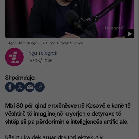
Agon Ahmeti nga ETEA
Foto: Ridvan Slivova
Nga
Telegrafi
15/06/2026
Mbi 80 për qind e nxënësve në Kosovë e kanë të
vështirë të imagjinojnë kryerjen e detyrave të
shtëpisë pa përdorimin e inteligjencës artificiale.
Kështu ka deklaruar drejtori ekzekutiv i