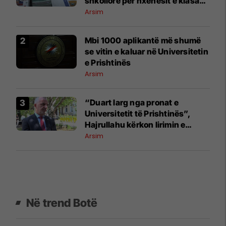
shkollore për nxënësit e klasave
1–9
Arsim
​Mbi 1000 aplikantë më shumë
se vitin e kaluar në Universitetin
e Prishtinës
Arsim
​“Duart larg nga pronat e
Universitetit të Prishtinës”,
Hajrullahu kërkon lirimin e
objektit në Mitrovicën e Veriut
Arsim
Në trend Botë