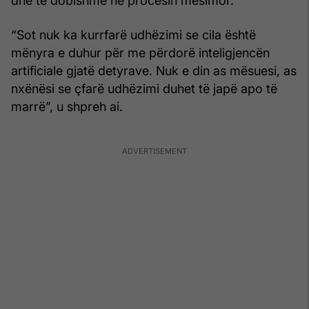
dhe të dobishme në procesin mësimor.
“Sot nuk ka kurrfarë udhëzimi se cila është
mënyra e duhur për me përdorë inteligjencën
artificiale gjatë detyrave. Nuk e din as mësuesi, as
nxënësi se çfarë udhëzimi duhet të japë apo të
marrë”, u shpreh ai.