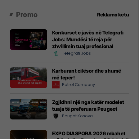
Promo
Reklamo këtu
Konkurset e javës në Telegrafi
Jobs: Mundësi të reja për
zhvillimin tuaj profesional
Telegrafi Jobs
Karburant cilësor dhe shumë
më tepër!
Petrol Company
Zgjidhni një nga katër modelet
tuaja të preferuara Peugeot
Peugot Kosova
EXPO DIASPORA 2026 mbahet