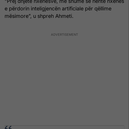
“Prej dhjetë nxënësve, më shumë se nëntë nxënës
e përdorin inteligjencën artificiale për qëllime
mësimore”, u shpreh Ahmeti.