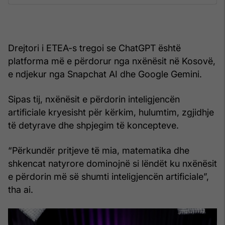
Drejtori i ETEA-s tregoi se ChatGPT është
platforma më e përdorur nga nxënësit në Kosovë,
e ndjekur nga Snapchat AI dhe Google Gemini.
Sipas tij, nxënësit e përdorin inteligjencën
artificiale kryesisht për kërkim, hulumtim, zgjidhje
të detyrave dhe shpjegim të koncepteve.
“Përkundër pritjeve të mia, matematika dhe
shkencat natyrore dominojnë si lëndët ku nxënësit
e përdorin më së shumti inteligjencën artificiale”,
tha ai.