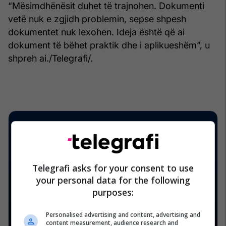
“Mësimdhënësit duhet të trajnohen. Dokumenti
vetë nuk e zgjidh problemin, sepse shpesh
dokumentet nuk lexohen. Ideja është që ai
dokument të bëhet praktik dhe i aplikueshëm”, u
shpreh ai./Telegrafi/.
Telegrafi asks for your consent to use
your personal data for the following
purposes:
Personalised advertising and content, advertising and
content measurement, audience research and