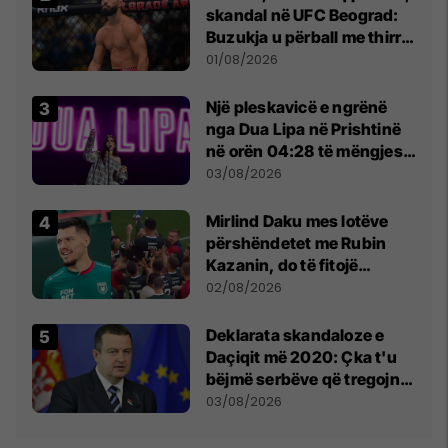
skandal në UFC Beograd:
Buzukja u përball me thirrje
anti-shqiptare nga
01/08/2026
tribunat
Një pleskavicë e ngrënë
nga Dua Lipa në Prishtinë
në orën 04:28 të mëngjesit
- dhe bota digjitale serbe
03/08/2026
shpall gjendjen e luftës
Mirlind Daku mes lotëve
përshëndetet me Rubin
Kazanin, do të fitojë
miliona te Spartak Moska
02/08/2026
​Deklarata skandaloze e
Daçiqit më 2020: Çka t'u
bëjmë serbëve që tregojnë
ku janë varrosur shqiptarët
03/08/2026
në Serbi