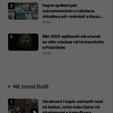
Hapet aplikimi për
subvencionimin e teksteve
shkollore për nxënësit e klasave
1–9
Arsim
​Mbi 1000 aplikantë më shumë
se vitin e kaluar në Universitetin
e Prishtinës
Arsim
Në trend Botë
Ukrainasit i kapin ushtarët rusë
në befasi, ishin duke fjetur në
strehimoret e kamufluara