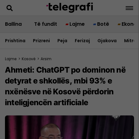
Ballina
Të fundit
Lajme
Botë
Ekono
Prishtina
Prizreni
Peja
Ferizaj
Gjakova
Mitrov
Lajme
>
Kosovë
>
Arsim
Ahmeti: ChatGPT po dominon në
detyrat e shkollës, mbi 93% e
nxënësve në Kosovë përdorin
inteligjencën artificiale