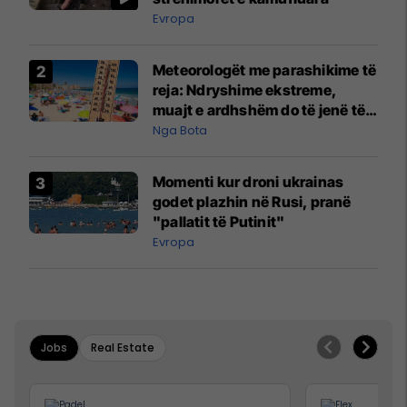
Evropa
Meteorologët me parashikime të
reja: Ndryshime ekstreme,
muajt e ardhshëm do të jenë të
pazakontë
Nga Bota
Momenti kur droni ukrainas
godet plazhin në Rusi, pranë
"pallatit të Putinit"
Evropa
Jobs
Real Estate