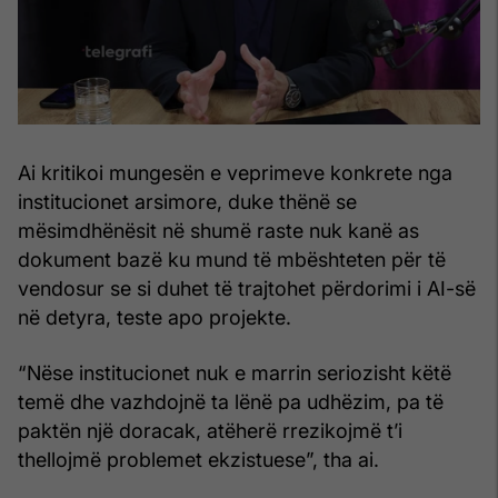
Ai kritikoi mungesën e veprimeve konkrete nga
institucionet arsimore, duke thënë se
mësimdhënësit në shumë raste nuk kanë as
dokument bazë ku mund të mbështeten për të
vendosur se si duhet të trajtohet përdorimi i AI-së
në detyra, teste apo projekte.
“Nëse institucionet nuk e marrin seriozisht këtë
temë dhe vazhdojnë ta lënë pa udhëzim, pa të
paktën një doracak, atëherë rrezikojmë t’i
thellojmë problemet ekzistuese”, tha ai.