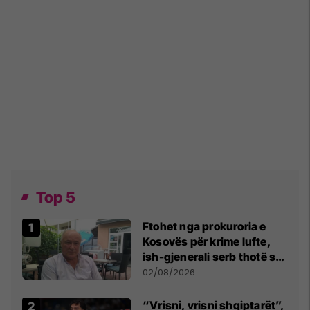
Top 5
Ftohet nga prokuroria e
Kosovës për krime lufte,
ish-gjenerali serb thotë se
dikush e tradhtoi në
02/08/2026
Beograd
“Vrisni, vrisni shqiptarët”,