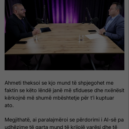
Ahmeti theksoi se kjo mund të shpjegohet me
faktin se këto lëndë janë më sfiduese dhe nxënësit
kërkojnë më shumë mbështetje për t’i kuptuar
ato.
Megjithatë, ai paralajmëroi se përdorimi i AI-së pa
udhëzime të qarta mund të krijojë varësi dhe të