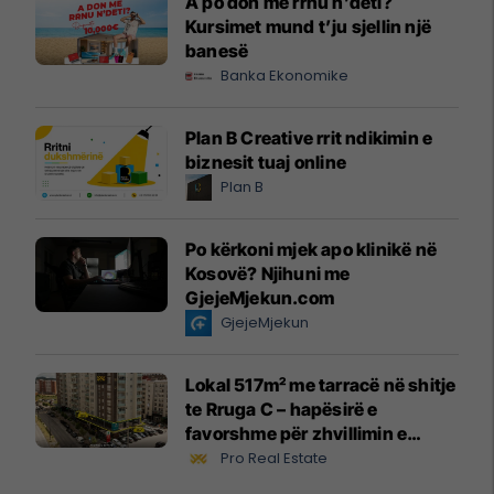
A po don me rrnu n’deti?
Kursimet mund t’ju sjellin një
banesë
Banka Ekonomike
Plan B Creative rrit ndikimin e
biznesit tuaj online
Plan B
Po kërkoni mjek apo klinikë në
Kosovë? Njihuni me
GjejeMjekun.com
GjejeMjekun
Lokal 517m² me tarracë në shitje
te Rruga C – hapësirë e
favorshme për zhvillimin e
biznesit #15796
Pro Real Estate