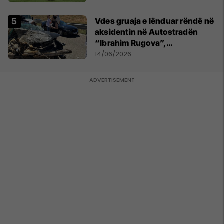
Vdes gruaja e lënduar rëndë në
aksidentin në Autostradën
“Ibrahim Rugova”,
bashkëshorti në gjendje të
14/06/2026
rëndë