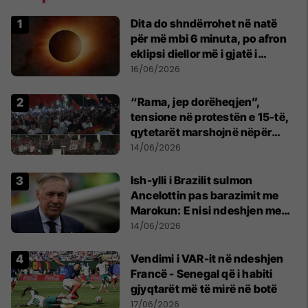
Dita do shndërrohet në natë
për më mbi 6 minuta, po afron
eklipsi diellor më i gjatë i
shekullit të 21-të
16/06/2026
“Rama, jep dorëheqjen”,
tensione në protestën e 15-të,
qytetarët marshojnë nëpër
kryeqytet
14/06/2026
Ish-ylli i Brazilit sulmon
Ancelottin pas barazimit me
Marokun: E nisi ndeshjen me
formacionin e gabuar
14/06/2026
Vendimi i VAR-it në ndeshjen
Francë - Senegal që i habiti
gjyqtarët më të mirë në botë
17/06/2026