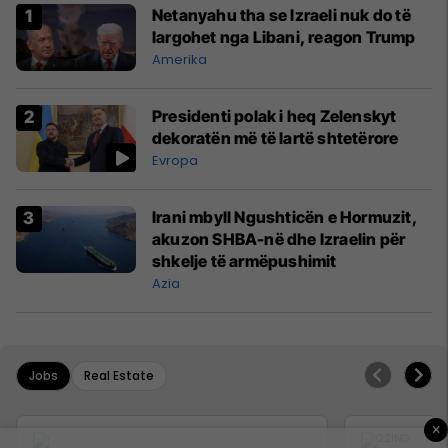
Netanyahu tha se Izraeli nuk do të
largohet nga Libani, reagon Trump
Amerika
Presidenti polak i heq Zelenskyt
dekoratën më të lartë shtetërore
Evropa
Irani mbyll Ngushticën e Hormuzit,
akuzon SHBA-në dhe Izraelin për
shkelje të armëpushimit
Azia
Jobs
Real Estate
×