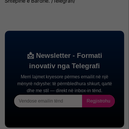
Shtëpinë e Bardhë. /Telegrafi/