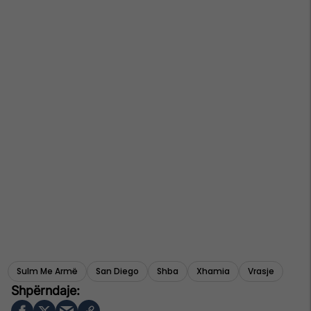
Sulm Me Armë
San Diego
Shba
Xhamia
Vrasje