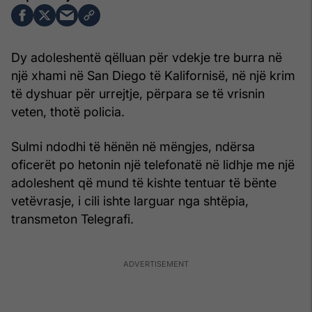
Dy adoleshentë qëlluan për vdekje tre burra në
një xhami në San Diego të Kalifornisë, në një krim
të dyshuar për urrejtje, përpara se të vrisnin
veten, thotë policia.
Sulmi ndodhi të hënën në mëngjes, ndërsa
oficerët po hetonin një telefonatë në lidhje me një
adoleshent që mund të kishte tentuar të bënte
vetëvrasje, i cili ishte larguar nga shtëpia,
transmeton Telegrafi.