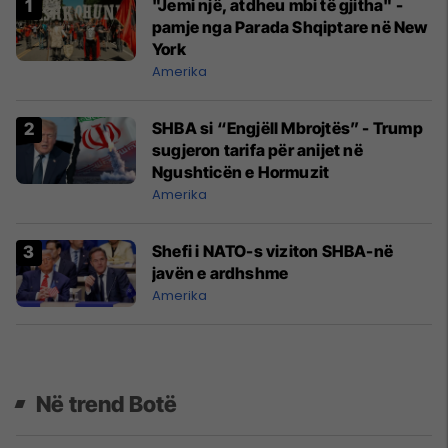
"Jemi një, atdheu mbi të gjitha" -
pamje nga Parada Shqiptare në New
York
Amerika
SHBA si “Engjëll Mbrojtës” - Trump
sugjeron tarifa për anijet në
Ngushticën e Hormuzit
Amerika
Shefi i NATO-s viziton SHBA-në
javën e ardhshme
Amerika
Në trend Botë