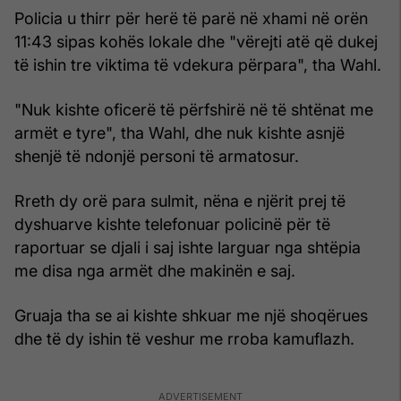
Policia u thirr për herë të parë në xhami në orën
11:43 sipas kohës lokale dhe "vërejti atë që dukej
të ishin tre viktima të vdekura përpara", tha Wahl.
"Nuk kishte oficerë të përfshirë në të shtënat me
armët e tyre", tha Wahl, dhe nuk kishte asnjë
shenjë të ndonjë personi të armatosur.
Rreth dy orë para sulmit, nëna e njërit prej të
dyshuarve kishte telefonuar policinë për të
raportuar se djali i saj ishte larguar nga shtëpia
me disa nga armët dhe makinën e saj.
Gruaja tha se ai kishte shkuar me një shoqërues
dhe të dy ishin të veshur me rroba kamuflazh.