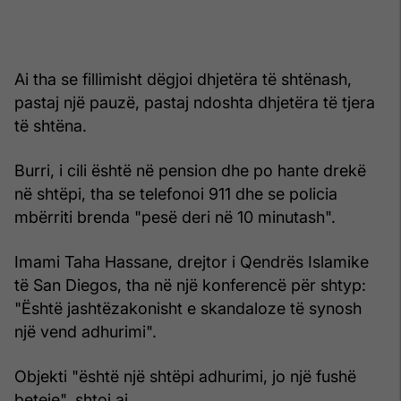
Ai tha se fillimisht dëgjoi dhjetëra të shtënash,
pastaj një pauzë, pastaj ndoshta dhjetëra të tjera
të shtëna.
Burri, i cili është në pension dhe po hante drekë
në shtëpi, tha se telefonoi 911 dhe se policia
mbërriti brenda "pesë deri në 10 minutash".
Imami Taha Hassane, drejtor i Qendrës Islamike
të San Diegos, tha në një konferencë për shtyp:
"Është jashtëzakonisht e skandaloze të synosh
një vend adhurimi".
Objekti "është një shtëpi adhurimi, jo një fushë
beteje", shtoi ai.