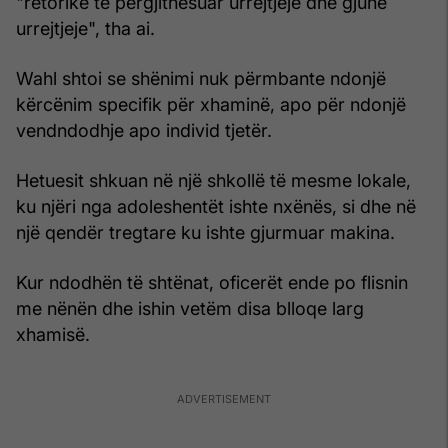
"retorikë të përgjithësuar urrejtjeje dhe gjuhë
urrejtjeje", tha ai.
Wahl shtoi se shënimi nuk përmbante ndonjë
kërcënim specifik për xhaminë, apo për ndonjë
vendndodhje apo individ tjetër.
Hetuesit shkuan në një shkollë të mesme lokale,
ku njëri nga adoleshentët ishte nxënës, si dhe në
një qendër tregtare ku ishte gjurmuar makina.
Kur ndodhën të shtënat, oficerët ende po flisnin
me nënën dhe ishin vetëm disa blloqe larg
xhamisë.