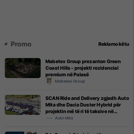
Promo
Reklamo këtu
Mabetex Group prezanton Green
Coast Hills - projekti rezidencial
premium në Palasë
Mabetex Group
SCAN Ride and Delivery zgjedh Auto
Mita dhe Dacia Duster Hybrid për
projektin më të ri të taksive në
Prishtinë
Auto Mita