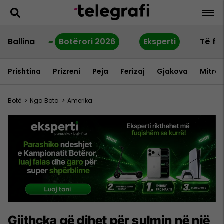
Ballina
Botërori 2026
Eksperti
Të fu
Prishtina
Prizreni
Peja
Ferizaj
Gjakova
Mitrov
Botë
>
Nga Bota
>
Amerika
Gjithçka që dihet për sulmin në një