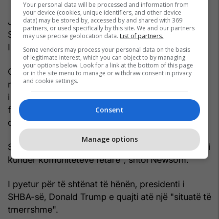
Your personal data will be processed and information from
your device (cookies, unique identifiers, and other device
data) may be stored by, accessed by and shared with 369
Janë ditë para Bajramit të Kurbanit, ose Festës së
partners, or used specifically by this site. We and our partners
Sakrificës, e cila përkujton bindjen e Profetit
may use precise geolocation data.
List of partners.
Ibrahim.
Some vendors may process your personal data on the basis
of legitimate interest, which you can object to by managing
your options below. Look for a link at the bottom of this page
Guvernatori i Kalifornisë, Gavin Newsom, lëshoi
or in the site menu to manage or withdraw consent in privacy
and cookie settings.
një deklaratë ku tha se ishte "i tmerruar nga sulmi
i dhunshëm i sotëm" në qendër, "ku familjet dhe
fëmijët mblidhen, dhe fqinjët adhurojnë në paqe
Consent
dhe shoqëri".
Manage options
Shteti "nuk do të tolerojë akte terrori ose frikësimi
kundër komuniteteve fetare", shtoi Newsom.
I pyetur për të shtënat të hënën, presidenti i
SHBA-së, Donald Trump e quajti atë një "situatë të
tmerrshme".