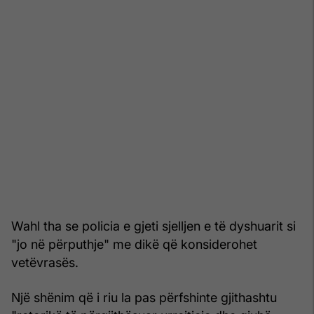
Wahl tha se policia e gjeti sjelljen e të dyshuarit si
"jo në përputhje" me dikë që konsiderohet
vetëvrasës.
Një shënim që i riu la pas përfshinte gjithashtu