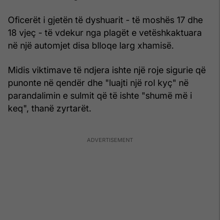
Oficerët i gjetën të dyshuarit - të moshës 17 dhe
18 vjeç - të vdekur nga plagët e vetëshkaktuara
në një automjet disa blloqe larg xhamisë.
Midis viktimave të ndjera ishte një roje sigurie që
punonte në qendër dhe "luajti një rol kyç" në
parandalimin e sulmit që të ishte "shumë më i
keq", thanë zyrtarët.