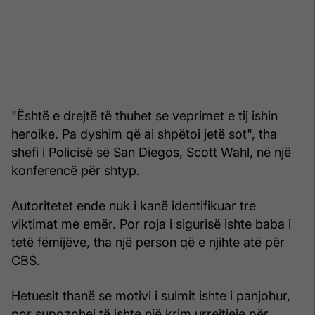
"Është e drejtë të thuhet se veprimet e tij ishin
heroike. Pa dyshim që ai shpëtoi jetë sot", tha
shefi i Policisë së San Diegos, Scott Wahl, në një
konferencë për shtyp.
Autoritetet ende nuk i kanë identifikuar tre
viktimat me emër. Por roja i sigurisë ishte baba i
tetë fëmijëve, tha një person që e njihte atë për
CBS.
Hetuesit thanë se motivi i sulmit ishte i panjohur,
por supozohej të ishte një krim urrejtjeje për