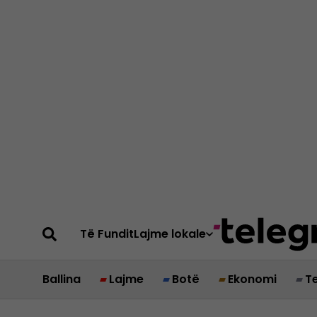
Të Fundit
Lajme lokale
Ballina
Lajme
Botë
Ekonomi
T