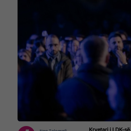
Kryetari i LDK-së