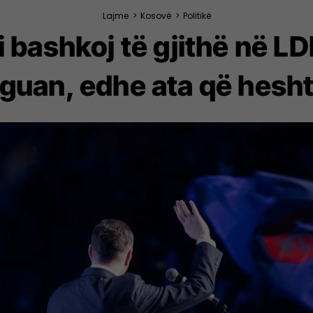
Lajme
>
Kosovë
>
Politikë
i bashkoj të gjithë në LD
rguan, edhe ata që hesh