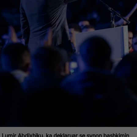
, Lumir Abdixhiku, ka deklaruar se synon bashkimin