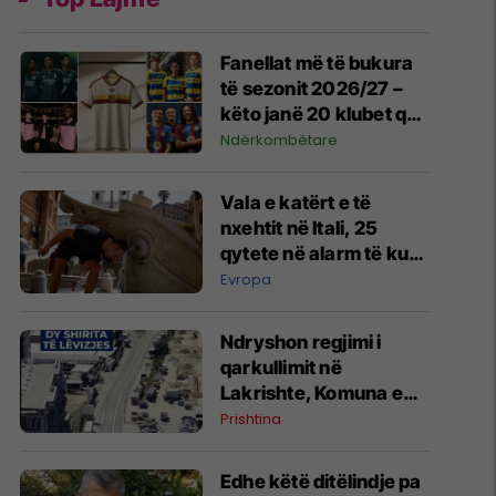
Fanellat më të bukura
të sezonit 2026/27 –
këto janë 20 klubet që
spikatën me dizajnin e
Ndërkombëtare
tyre
Vala e katërt e të
nxehtit në Itali, 25
qytete në alarm të kuq
- probleme me
Evropa
mungesën e ujit
Ndryshon regjimi i
qarkullimit në
Lakrishte, Komuna e
Prishtinës ofron
Prishtina
shpjegime
Edhe këtë ditëlindje pa