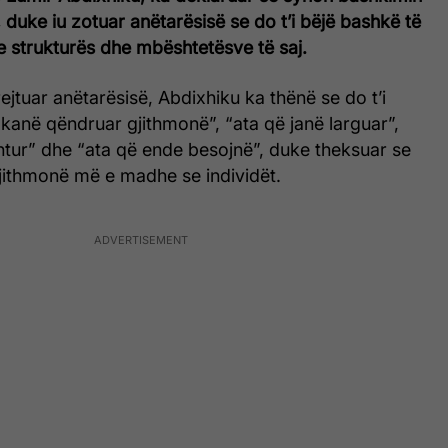
, duke iu zotuar anëtarësisë se do t’i bëjë bashkë të
 e strukturës dhe mbështetësve të saj.
jtuar anëtarësisë, Abdixhiku ka thënë se do t’i
kanë qëndruar gjithmonë”, “ata që janë larguar”,
htur” dhe “ata që ende besojnë”, duke theksuar se
jithmonë më e madhe se individët.