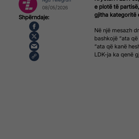
Nga
Telegrafi
e plotë të partisë
08/05/2026
gjitha kategoritë
Në një mesazh dre
bashkojë “ata që 
“ata që kanë hes
LDK-ja ka qenë g