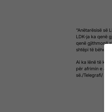
“Anëtarësisë së L
LDK-ja ka qenë g
qenë gjithmonë sh
shtëpi të bëhet s
Ai ka lënë të kup
për afrimin e anë
së./Telegrafi/