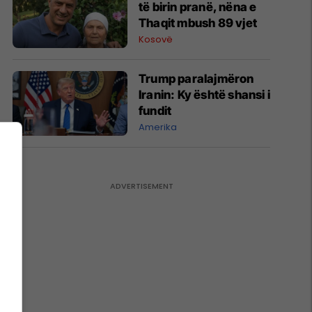
të birin pranë, nëna e
Thaqit mbush 89 vjet
Kosovë
Trump paralajmëron
Iranin: Ky është shansi i
fundit
Amerika