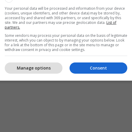
Your personal data will be processed and information from your device
(cookies, unique identifiers, and other device data) may be stored by,
accessed by and shared with 369 partners, or used specifically by this
site. We and our partners may use precise geolocation data.
List of
partners.
Some vendors may process your personal data on the basis of legitimate
interest, which you can object to by managing your options below. Look
for a link at the bottom of this page or in the site menu to manage or
withdraw consent in privacy and cookie settings.
Manage options
Consent