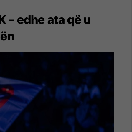
K – edhe ata që u
tën