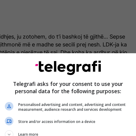
idhjes, ju zotohem, do t’i bashkoj të gjithë… Sepse
jithmonë më e madhe se secili prej nesh. LDK-ja ka
tëpia e njerëzve të saj. Dhe koha ka ardhur që kjo
ërish një”, ka shkruar Abdixhiku.
tohet se në periudhën në vijim do të ketë angazhim
Telegrafi asks for your consent to use your
tarësisë dhe rikthimin e unitetit brenda LDK-
personal data for the following purposes:
Personalised advertising and content, advertising and content
measurement, audience research and services development
Store and/or access information on a device
Learn more