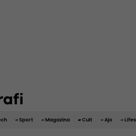
ech
Sport
Magazina
Cult
Ajo
Life