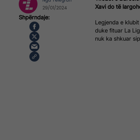
Nga
Telegrafi
Xavi do të largohe
29/01/2024
Legjenda e klubit 
duke fituar La L
nuk ka shkuar sip