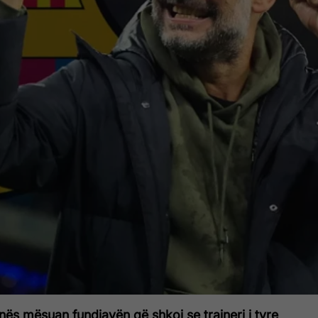
nës mësuan fundjavën që shkoi se trajneri i tyre