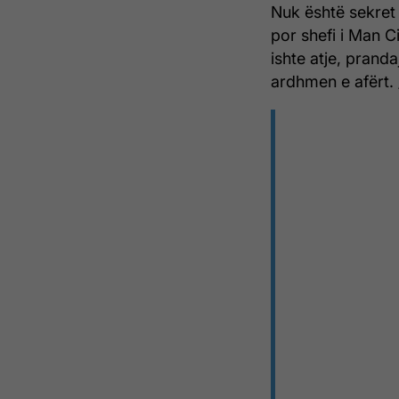
Nuk është sekret 
por shefi i Man C
ishte atje, prand
ardhmen e afërt. 