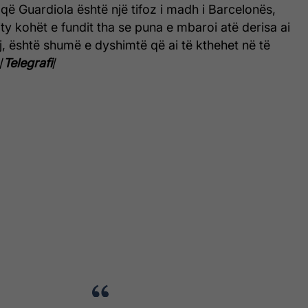
që Guardiola është një tifoz i madh i Barcelonës,
ity kohët e fundit tha se puna e mbaroi atë derisa ai
aj, është shumë e dyshimtë që ai të kthehet në të
/
Telegrafi
/