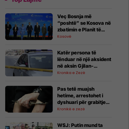
​Veç Bosnja më
“poshtë” se Kosova në
zbatimin e Planit të
Rritjes, rrezikohen
Kosovë
fondet nëse reformat
vonohen
Katër persona të
lënduar në një aksident
në aksin Gjilan-
Koretishtë
Kronika e Zezë
Pas tetë muajsh
hetime, arrestohet i
dyshuari për grabitjen
e rëndë në Pejë
Kronikë e zezë
WSJ: Putin mund ta