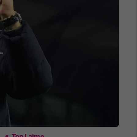
Top Lajme