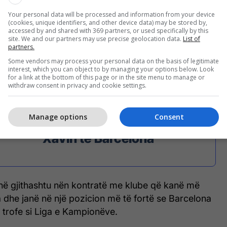
t trajner një pagë të madhe. Kjo do të pengojë
Your personal data will be processed and information from your device
(cookies, unique identifiers, and other device data) may be stored by,
jner të ri të kthejë problemet e tyre dhe është një
accessed by and shared with 369 partners, or used specifically by this
uar në Xavin.
site. We and our partners may use precise geolocation data.
List of
partners.
Some vendors may process your personal data on the basis of legitimate
interest, which you can object to by managing your options below. Look
for a link at the bottom of this page or in the site menu to manage or
Pesë lojtarë largohen dhe
withdraw consent in privacy and cookie settings.
tre transferohen: Strategjia
Manage options
Consent
e Kloppit nëse zëvendëson
Xavin te Barcelona
anë gjithashtu nën kontratë me klube që kanë më
 dhe janë në një pozicion më të fortë se Barcelona
r trofe si Liga e Kampionëve.