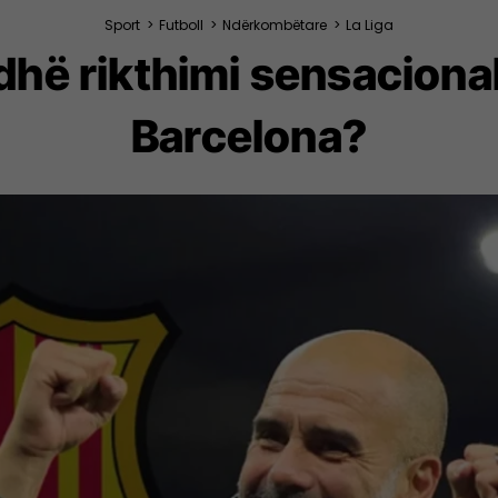
Sport
>
Futboll
>
Ndërkombëtare
>
La Liga
hë rikthimi sensacional 
Barcelona?