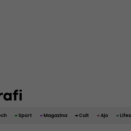
ech
Sport
Magazina
Cult
Ajo
Life