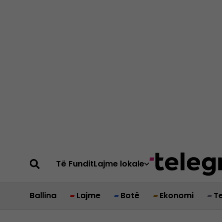
Të Fundit
Lajme lokale
Ballina
Lajme
Botë
Ekonomi
T