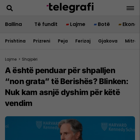
Ballina
Të fundit
Lajme
Botë
Ekono
Prishtina
Prizreni
Peja
Ferizaj
Gjakova
Mitrov
Lajme
>
Shqipëri
A është penduar për shpalljen
“non grata” të Berishës? Blinken:
Nuk kam asnjë dyshim për këtë
vendim