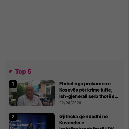
Top 5
Ftohet nga prokuroria e
Kosovës për krime lufte,
ish-gjenerali serb thotë se
dikush e tradhtoi në
02/08/2026
Beograd
Gjithçka që ndodhi në
Kuvendin e
jashtëzakonshëm të LDK-