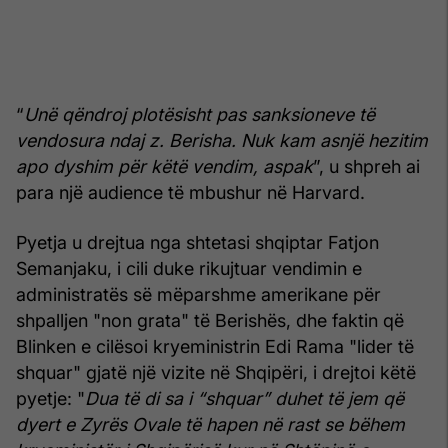
“
Unë qëndroj plotësisht pas sanksioneve të
vendosura ndaj z. Berisha. Nuk kam asnjë hezitim
apo dyshim për këtë vendim, aspak
”, u shpreh ai
para një audience të mbushur në Harvard.
Pyetja u drejtua nga shtetasi shqiptar Fatjon
Semanjaku, i cili duke rikujtuar vendimin e
administratës së mëparshme amerikane për
shpalljen "non grata" të Berishës, dhe faktin që
Blinken e cilësoi kryeministrin Edi Rama "lider të
shquar" gjatë një vizite në Shqipëri, i drejtoi këtë
pyetje: "
Dua të di sa i “shquar” duhet të jem që
dyert e Zyrës Ovale të hapen në rast se bëhem