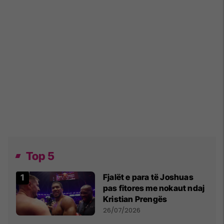
Top 5
Fjalët e para të Joshuas
pas fitores me nokaut ndaj
Kristian Prengës
26/07/2026