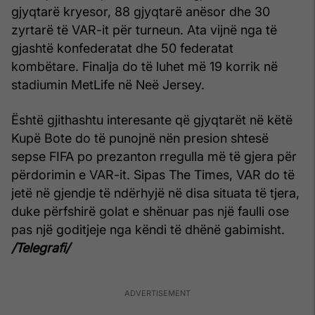
gjyqtarë kryesor, 88 gjyqtarë anësor dhe 30
zyrtarë të VAR-it për turneun. Ata vijnë nga të
gjashtë konfederatat dhe 50 federatat
kombëtare. Finalja do të luhet më 19 korrik në
stadiumin MetLife në Neë Jersey.
Është gjithashtu interesante që gjyqtarët në këtë
Kupë Bote do të punojnë nën presion shtesë
sepse FIFA po prezanton rregulla më të gjera për
përdorimin e VAR-it. Sipas The Times, VAR do të
jetë në gjendje të ndërhyjë në disa situata të tjera,
duke përfshirë golat e shënuar pas një faulli ose
pas një goditjeje nga këndi të dhënë gabimisht.
/Telegrafi/