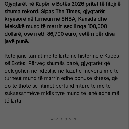
Gjyqtarët në Kupën e Botës 2026 pritet të fitojnë
shuma rekord. Sipas The Times, gjyqtarët
kryesorë në turneun në SHBA, Kanada dhe
Meksikë mund të marrin secili nga 100,000
dollarë, ose rreth 86,700 euro, vetëm për disa
javë punë.
Këto janë tarifat më të larta në historinë e Kupës
së Botës. Përveç shumës bazë, gjyqtarët që
delegohen në ndeshje në fazat e mëvonshme të
turneut mund të marrin edhe bonuse shtesë, që
do të thotë se fitimet përfundimtare të më të
suksesshmëve midis tyre mund të jenë edhe më
të larta.