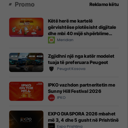
Promo
Reklamo këtu
Këtë herë me kartelë
gërvishtëse plotësisht digjitale
dhe mbi 40 mijë shpërblime
instant!
Meridian
Zgjidhni një nga katër modelet
tuaja të preferuara Peugeot
Peugot Kosova
IPKO vazhdon partneritetin me
Sunny Hill Festival 2026
IPKO
EXPO DIASPORA 2026 mbahet
më 3, 4 dhe 5 gusht në Prishtinë
Expo Prishtina