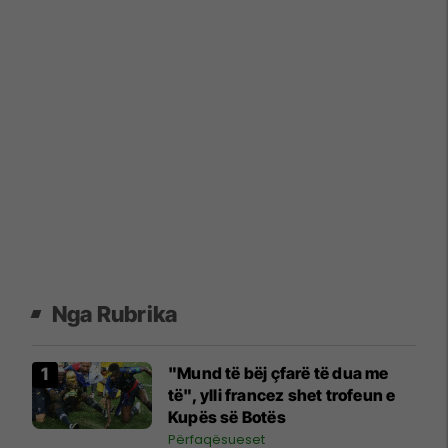
Nga Rubrika
"Mund të bëj çfarë të dua me
të", ylli francez shet trofeun e
Kupës së Botës
Përfaqësueset