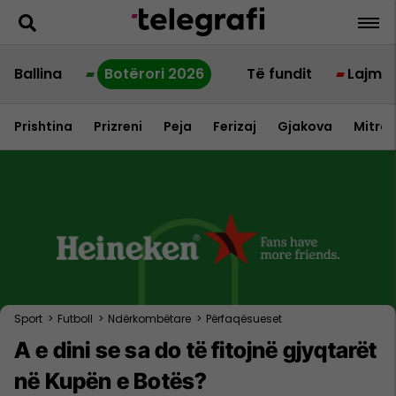
Ballina
Botërori 2026
Të fundit
Lajme
Prishtina
Prizreni
Peja
Ferizaj
Gjakova
Mitrov
Sport
>
Futboll
>
Ndërkombëtare
>
Përfaqësueset
A e dini se sa do të fitojnë gjyqtarët
në Kupën e Botës?