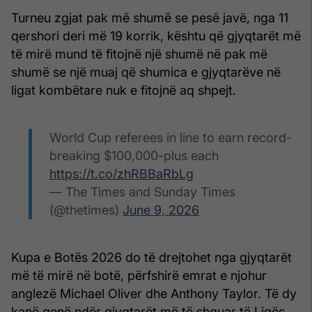
Turneu zgjat pak më shumë se pesë javë, nga 11
qershori deri më 19 korrik, kështu që gjyqtarët më
të mirë mund të fitojnë një shumë në pak më
shumë se një muaj që shumica e gjyqtarëve në
ligat kombëtare nuk e fitojnë aq shpejt.
World Cup referees in line to earn record-
breaking $100,000-plus each
https://t.co/zhRBBaRbLg
— The Times and Sunday Times
(@thetimes)
June 9, 2026
Kupa e Botës 2026 do të drejtohet nga gjyqtarët
më të mirë në botë, përfshirë emrat e njohur
anglezë Michael Oliver dhe Anthony Taylor. Të dy
kanë qenë ndër gjyqtarët më të shquar të Ligës