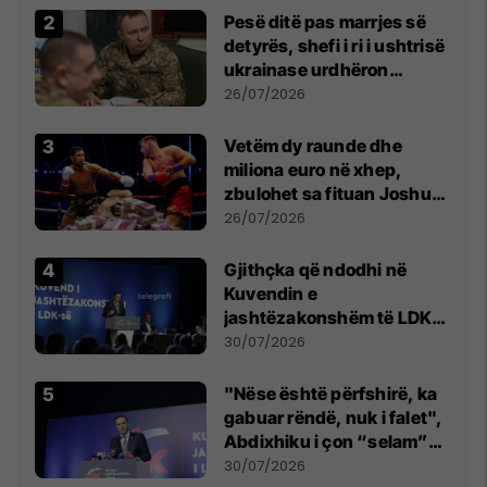
Pesë ditë pas marrjes së
detyrës, shefi i ri i ushtrisë
ukrainase urdhëron
kontroll të madh
26/07/2026
Vetëm dy raunde dhe
miliona euro në xhep,
zbulohet sa fituan Joshua
e Prenga
26/07/2026
Gjithçka që ndodhi në
Kuvendin e
jashtëzakonshëm të LDK-
së
30/07/2026
"Nëse është përfshirë, ka
gabuar rëndë, nuk i falet",
Abdixhiku i çon “selam”
Përparim Ramës
30/07/2026