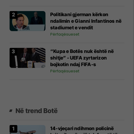
Politikani gjerman kërkon
ndalimin e Gianni Infantinos në
stadiumet e vendit
Përfaqësueset
“Kupa e Botës nuk është në
shitje” - UEFA zyrtarizon
bojkotin ndaj FIFA-s
Përfaqësueset
Në trend Botë
14-vjeçari ndihmon policinë