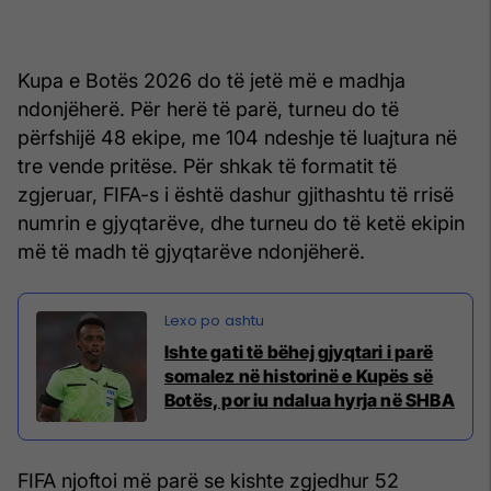
Kupa e Botës 2026 do të jetë më e madhja
ndonjëherë. Për herë të parë, turneu do të
përfshijë 48 ekipe, me 104 ndeshje të luajtura në
tre vende pritëse. Për shkak të formatit të
zgjeruar, FIFA-s i është dashur gjithashtu të rrisë
numrin e gjyqtarëve, dhe turneu do të ketë ekipin
më të madh të gjyqtarëve ndonjëherë.
Ishte gati të bëhej gjyqtari i parë
somalez në historinë e Kupës së
Botës, por iu ndalua hyrja në SHBA
FIFA njoftoi më parë se kishte zgjedhur 52