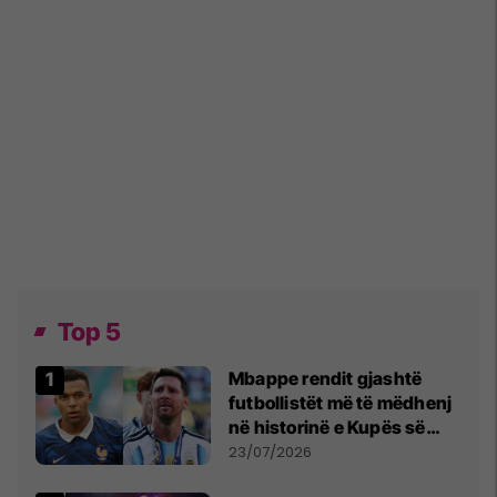
Top 5
Mbappe rendit gjashtë
futbollistët më të mëdhenj
në historinë e Kupës së
Botës, Messi mbetet i dyti
23/07/2026