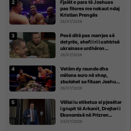
Fjalët e para të Joshuas
pas fitores me nokaut ndaj
Kristian Prengës
26/07/2026
Pesë ditë pas marrjes së
detyrës, shefi i ri i ushtrisë
ukrainase urdhëron
kontroll të madh
26/07/2026
Vetëm dy raunde dhe
miliona euro në xhep,
zbulohet sa fituan Joshua
e Prenga
26/07/2026
Vëllai iu etiketua si pjesëtar
i grupit të Arkanit, Drejtori i
Ekonomisë në Prizren
mohon pretendimet
24/07/2026