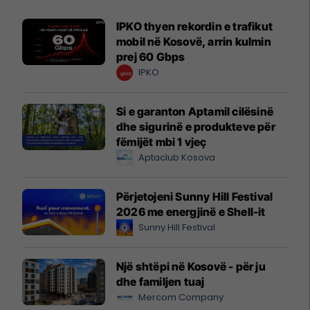
IPKO thyen rekordin e trafikut
mobil në Kosovë, arrin kulmin
prej 60 Gbps
IPKO
Si e garanton Aptamil cilësinë
dhe sigurinë e produkteve për
fëmijët mbi 1 vjeç
Aptaclub Kosova
Përjetojeni Sunny Hill Festival
2026 me energjinë e Shell-it
Sunny Hill Festival
Një shtëpi në Kosovë - për ju
dhe familjen tuaj
Mercom Company