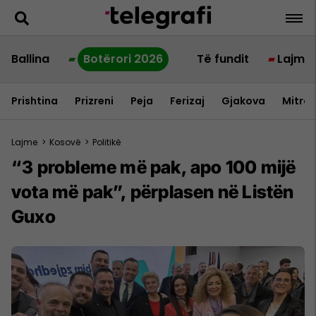
Ballina
Botërori 2026
Të fundit
Lajme
Prishtina
Prizreni
Peja
Ferizaj
Gjakova
Mitrov
Lajme
>
Kosovë
>
Politikë
“3 probleme më pak, apo 100 mijë
vota më pak”, përplasen në Listën
Guxo