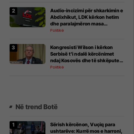
Audio-incizimi për shkarkimin e
Abdixhikut, LDK kërkon hetim
dhe paralajmëron masa
disiplinore
Politikë
Kongresisti Wilson i kërkon
Serbisë t'i ndalë kërcënimet
ndaj Kosovës dhe të shkëputet
nga Rusia, Kina e Irani
Politikë
Në trend Botë
Sërish kërcënon, Vuçiq para
ushtarëve: Kurrë mos e harroni,