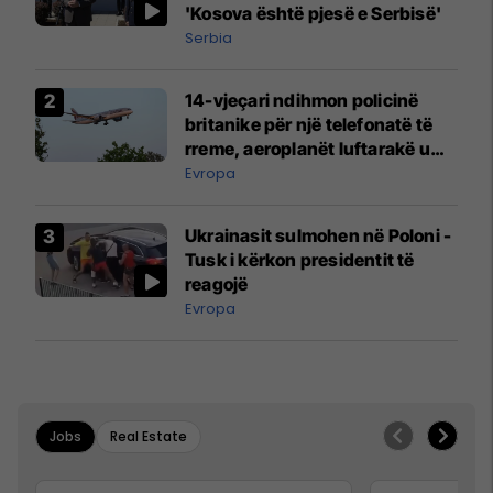
'Kosova është pjesë e Serbisë'
Serbia
14-vjeçari ndihmon policinë
britanike për një telefonatë të
rreme, aeroplanët luftarakë u
ngritën në ajër për të
Evropa
interceptuar fluturaken e Qatar
Airways që po shkonte drejt
Ukrainasit sulmohen në Poloni -
Mançesterit
Tusk i kërkon presidentit të
reagojë
Evropa
Jobs
Real Estate