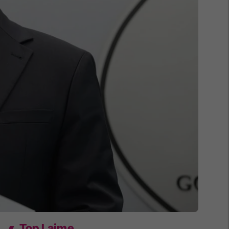
Top Lajme