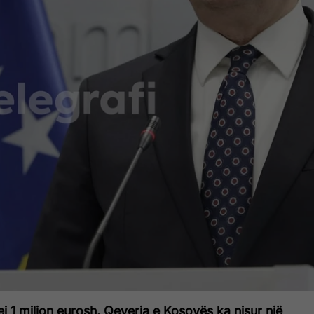
j 1 milion eurosh, Qeveria e Kosovës ka nisur një