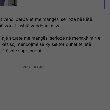
isht vendi përballet me mangësi serioze në këtë
në zonat jashtë vendbanimeve.
i një situatë me mangësi serioze në menaxhimin e
 kësisoj mendojmë se ky sektor duhet të jetë
së,” është shprehur ai.