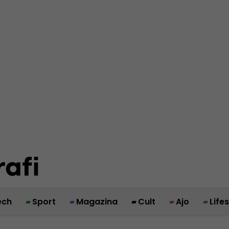
ech
Sport
Magazina
Cult
Ajo
Life