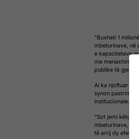
“Buxheti 1 milionë
mbeturinave, në an
e kapaciteteve me
me menaxhimin e
publike të gjelbra
Ai ka njoftuar shp
synon pastrimin e
institucionale.
“Sot jemi këtu pë
mbeturinave, aks
të arrij dy efekte