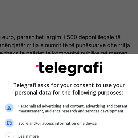
 euro, parashihet largimi i 500 deponi ilegale të
ën tjetër rritja e numrit të të punësuarve dhe rritja
 theks te pajisjet te kompanitë publike që merren
 mbeturinave por edhe mirëmbajtjen e hapësirave
”, është shprehur ai.
Telegrafi asks for your consent to use your
alljen e një pakete emergjente për këtë fushë, e cila
personal data for the following purposes:
 deponive ilegale dhe forcimin e kapaciteteve
Personalised advertising and content, advertising and content
measurement, audience research and services development
r të shpallur një paketë të emergjencës në fushën e
Store and/or access information on a device
ionin kundër mbeturinave. Ky aksion ka për qëllim
: të intervenojë në vendet ku hedhja ilegale e
Learn more