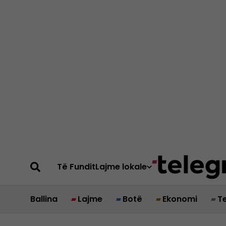
Të Fundit
Lajme lokale
Ballina
Lajme
Botë
Ekonomi
T