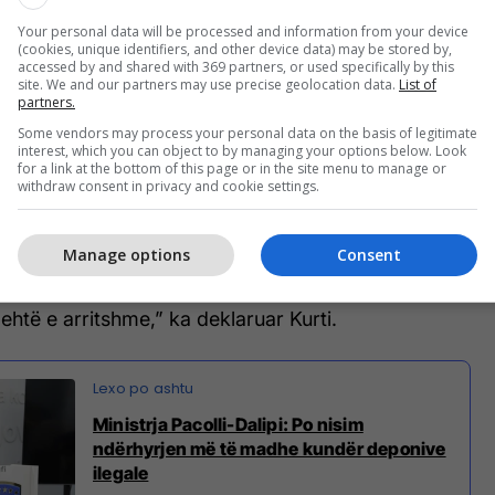
ikon ambientin dhe shëndetin, por edhe të shtrojë
Your personal data will be processed and information from your device
u qeveria nuk rri më duarkryq, por është prijëse e
(cookies, unique identifiers, and other device data) may be stored by,
eklaruar Kurti.
accessed by and shared with 369 partners, or used specifically by this
site. We and our partners may use precise geolocation data.
List of
partners.
ar se sektori i menaxhimit të mbeturinave përbën
Some vendors may process your personal data on the basis of legitimate
të ndjeshme të sistemit institucional në vend dhe
interest, which you can object to by managing your options below. Look
for a link at the bottom of this page or in the site menu to manage or
 të menjëhershme dhe të koordinuar.
withdraw consent in privacy and cookie settings.
rinave mund të konsiderohet pika më neuragjike e
Manage options
Consent
itucional në vendin tonë. Mbledhja e trajtimi i
n harmoni dhe ekuilibër shoqëror e institucional,
lehtë e arritshme,” ka deklaruar Kurti.
Ministrja Pacolli-Dalipi: Po nisim
ndërhyrjen më të madhe kundër deponive
ilegale