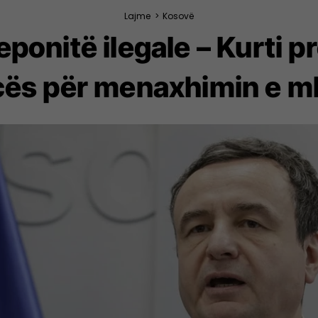
Lajme
>
Kosovë
deponitë ilegale – Kurti 
ës për menaxhimin e m