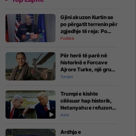
Gjini akuzon Kurtin se
po përgatit terrenin për
zgjedhje të reja: Po
manipulon opinionin
Politikë
publik
Për herë të parë në
historinë e Forcave
Ajrore Turke, një grua
merr gradën e
Turqia
gjeneralit
Trumpi e kishte
cilësuar hap historik,
Netanyahu e refuzon
marrëveshjen për
Azia
Gazën
Ardhja e