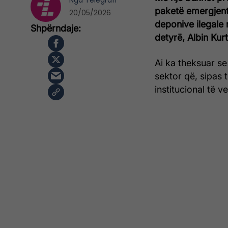
Nga
Telegrafi
paketë emergjent
20/05/2026
deponive ilegale n
detyrë, Albin Kurt
Ai ka theksuar se
sektor që, sipas 
institucional të ve