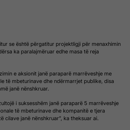
itur se është përgatitur projektligji për menaxhimin
dërsa ka paralajmëruar edhe masa të reja
alizimin e aksionit janë paraparë marrëveshje me
le të mbeturinave dhe ndërmarrjet publike, disa
shmë janë nënshkruar.
ezultojë i suksesshëm janë paraparë 5 marrëveshje
onale të mbeturinave dhe kompanitë e tjera
të cilave janë nënshkruar”, ka theksuar ai.