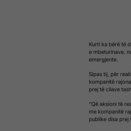
Kurti ka bërë të d
e mbeturinave, n
emergjente.
Sipas tij, për re
kompanitë rajona
prej të cilave ta
“Që aksioni të r
me kompanitë raj
publike disa prej 