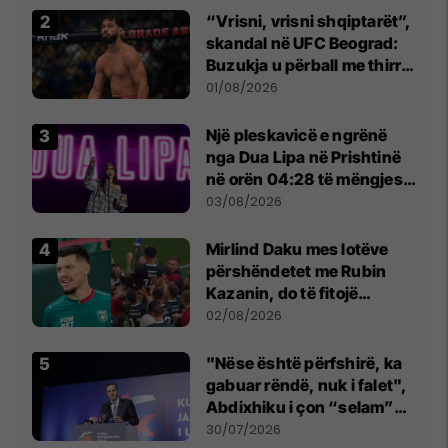
“Vrisni, vrisni shqiptarët”,
skandal në UFC Beograd:
Buzukja u përball me thirrje
anti-shqiptare nga
01/08/2026
tribunat
Një pleskavicë e ngrënë
nga Dua Lipa në Prishtinë
në orën 04:28 të mëngjesit
- dhe bota digjitale serbe
03/08/2026
shpall gjendjen e luftës
Mirlind Daku mes lotëve
përshëndetet me Rubin
Kazanin, do të fitojë
miliona te Spartak Moska
02/08/2026
"Nëse është përfshirë, ka
gabuar rëndë, nuk i falet",
Abdixhiku i çon “selam”
Përparim Ramës
30/07/2026