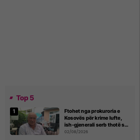
Top 5
Ftohet nga prokuroria e
Kosovës për krime lufte,
ish-gjenerali serb thotë se
dikush e tradhtoi në
02/08/2026
Beograd