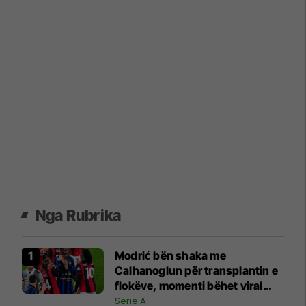
Nga Rubrika
Modrić bën shaka me
Calhanoglun për transplantin e
flokëve, momenti bëhet viral
pas derbit
Serie A