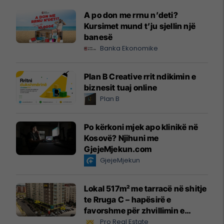
A po don me rrnu n’deti?
Kursimet mund t’ju sjellin një
banesë
Banka Ekonomike
Plan B Creative rrit ndikimin e
biznesit tuaj online
Plan B
Po kërkoni mjek apo klinikë në
Kosovë? Njihuni me
GjejeMjekun.com
GjejeMjekun
Lokal 517m² me tarracë në shitje
te Rruga C – hapësirë e
favorshme për zhvillimin e
biznesit #15796
Pro Real Estate