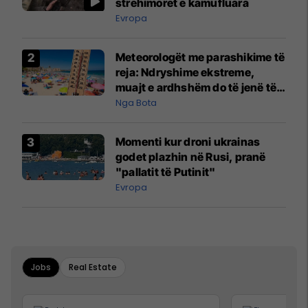
strehimoret e kamufluara
Evropa
Meteorologët me parashikime të
reja: Ndryshime ekstreme,
muajt e ardhshëm do të jenë të
pazakontë
Nga Bota
Momenti kur droni ukrainas
godet plazhin në Rusi, pranë
"pallatit të Putinit"
Evropa
Jobs
Real Estate