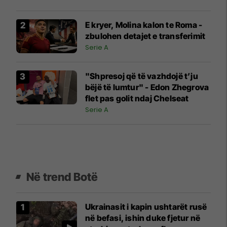
E kryer, Molina kalon te Roma -
zbulohen detajet e transferimit
Serie A
"Shpresoj që të vazhdojë t’ju
bëjë të lumtur" - Edon Zhegrova
flet pas golit ndaj Chelseat
Serie A
Në trend Botë
Ukrainasit i kapin ushtarët rusë
në befasi, ishin duke fjetur në