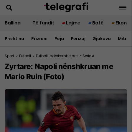
Ballina
Të fundit
Lajme
Botë
Ekono
Prishtina
Prizreni
Peja
Ferizaj
Gjakova
Mitrov
Sport
>
Futboll
>
Futboll-nderkombetare
>
Serie A
Zyrtare: Napoli nënshkruan me
Mario Ruin (Foto)