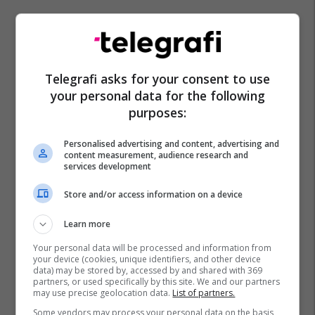
Telegrafi asks for your consent to use
your personal data for the following
purposes:
Transferimet
Napoli
Mario Rui
Serie A
Roma
Personalised advertising and content, advertising and
content measurement, audience research and
services development
Store and/or access information on a device
Learn more
Your personal data will be processed and information from
your device (cookies, unique identifiers, and other device
data) may be stored by, accessed by and shared with 369
partners, or used specifically by this site. We and our partners
may use precise geolocation data.
List of partners.
Some vendors may process your personal data on the basis