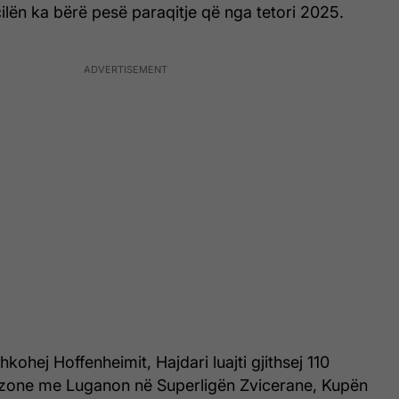
ilën ka bërë pesë paraqitje që nga tetori 2025.
hkohej Hoffenheimit, Hajdari luajti gjithsej 110
ezone me Luganon në Superligën Zvicerane, Kupën