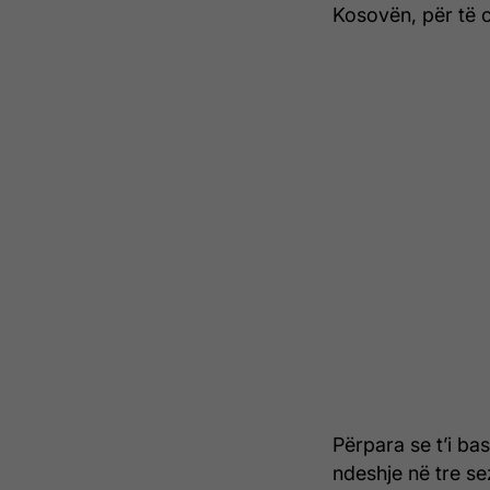
Kosovën, për të c
Përpara se t’i bas
ndeshje në tre s