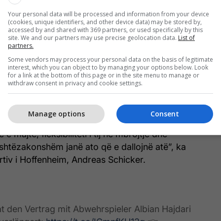
atjen e parakohshme të kontratës së një lojtari kyç,
Your personal data will be processed and information from your device
vizon ambiciet e saj dhe rrugën që ka zgjedhur.
(cookies, unique identifiers, and other device data) may be stored by,
accessed by and shared with 369 partners, or used specifically by this
site. We and our partners may use precise geolocation data.
List of
a me ne menjëherë pas fillimit të sezonit verën e
partners.
u zhvillua në një lojtar kyç dhe një pjesë integrale
Some vendors may process your personal data on the basis of legitimate
interest, which you can object to by managing your options below. Look
 nga dita e parë, ai e përqafoi plotësisht rrugën
for a link at the bottom of this page or in the site menu to manage or
performancat e tij kanë kontribuar ndjeshëm në
withdraw consent in privacy and cookie settings.
suksesshëm”,
Manage options
Consent
, ai ende zotëron potencial të madh për zhvillim.
 e majtë, fleksibiliteti i tij në mbrojtje dhe
i jashtëzakonshëm janë ato që e dallojnë atë”, ka
rtiv i Hoffenheim, Andreas Schicker.
t den Vertrag mit Abwehrspieler Albian Hajdari