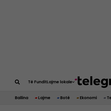
Të Fundit
Lajme lokale
Ballina
Lajme
Botë
Ekonomi
T