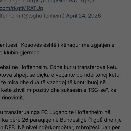
 verlängert:
https://t.co/IGmnfKU13q
👈
er.com/rkgtMRATUp
fenheim (@tsghoffenheim)
April 24, 2026
entuesi i Kosovës është i kënaqur me zgjatjen e
 klubin gjerman.
hat në Hoffenheim. Edhe kur u transferova këtu
ptova shpejt se diçka e veçantë po ndërtohej këtu.
 të mira dhe dua të vazhdoj të kontribuoj në
këtë zhvillim pozitiv dhe suksesin e TSG-së”, ka
 rinovimit.
 u transferua nga FC Lugano te Hoffenheim në
 ka bërë 26 paraqitje në Bundesligë (1 gol) dhe një
ën DFB. Në nivel ndërkombëtar, mbrojtësi luan për