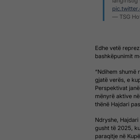
langfristig
pic.twitt
— TSG Hof
Edhe vetë reprez
bashkëpunimit me
“Ndihem shumë re
gjatë verës, e ku
Perspektivat janë
mënyrë aktive në 
thënë Hajdari pas
Ndryshe, Hajdari
gusht të 2025, ku
paraqitje në Kup