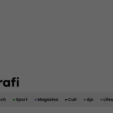
ech
Sport
Magazina
Cult
Ajo
Life