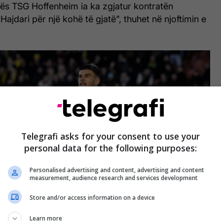
gës TSG Hoffenheim ia ka zgjatur kontratën
Hajdari për një kohë të gjatë”, thuhet në njoftimin e
Telegrafi asks for your consent to use your
personal data for the following purposes:
Personalised advertising and content, advertising and content
measurement, audience research and services development
Store and/or access information on a device
Learn more