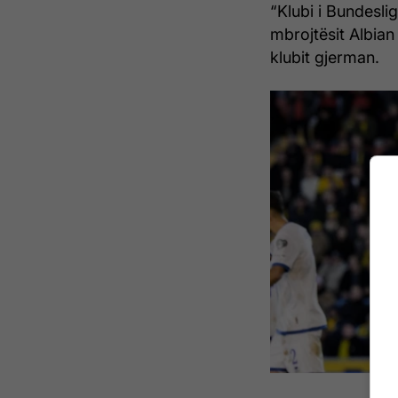
“Klubi i Bundesli
mbrojtësit Albian 
klubit gjerman.