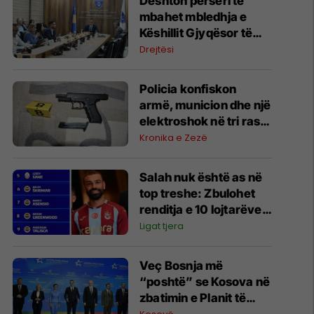
​Dështon përsëri të
mbahet mbledhja e
Këshillit Gjyqësor të
Kosovës
Drejtësi
Policia konfiskon
armë, municion dhe një
elektroshok në tri raste
të ndara në Podujevë,
Kronika e Zezë
Fushë Kosovë dhe
Prishtinë
Salah nuk është as në
top treshe: Zbulohet
renditja e 10 lojtarëve
më të paguar në Turqi
Ligat tjera
​Veç Bosnja më
“poshtë” se Kosova në
zbatimin e Planit të