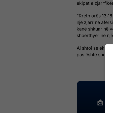
ekipet e zjarrfikë
“Rreth orës 13:16
një zjarr në afër
kanë shkuar në ve
shpërthyer në një
Ai shtoi se ekipet
pas është shuar në