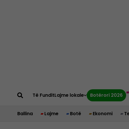
Të Fundit
Lajme lokale
Botërori 2026
Ballina
Lajme
Botë
Ekonomi
T