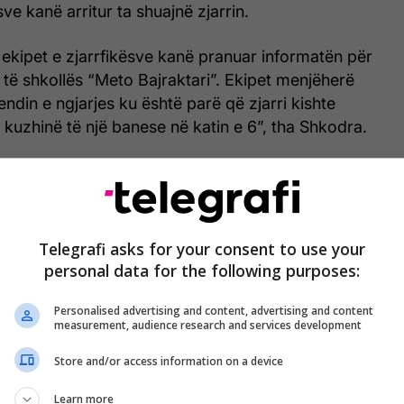
sve kanë arritur ta shuajnë zjarrin.
 ekipet e zjarrfikësve kanë pranuar informatën për
si të shkollës “Meto Bajraktari”. Ekipet menjëherë
ndin e ngjarjes ku është parë që zjarri kishte
 kuzhinë të një banese në katin e 6”, tha Shkodra.
 kanë bërë normalizimin e zjarrit fillimisht dhe më
 tërësi. /Telegrafi/
Telegrafi asks for your consent to use your
personal data for the following purposes:
Personalised advertising and content, advertising and content
measurement, audience research and services development
Store and/or access information on a device
Learn more