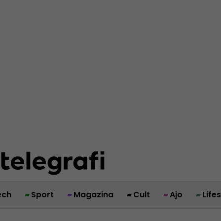
ech
Sport
Magazina
Cult
Ajo
Life