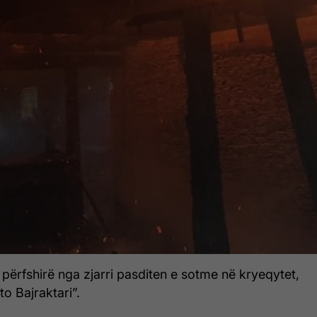
përfshirë nga zjarri pasditen e sotme në kryeqytet,
to Bajraktari”.