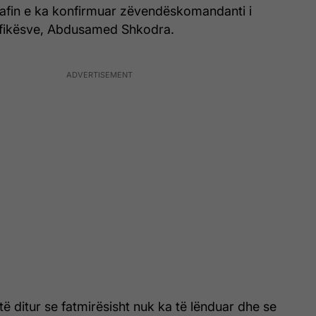
rafin e ka konfirmuar zëvendëskomandanti i
rfikësve, Abdusamed Shkodra.
ë ditur se fatmirësisht nuk ka të lënduar dhe se