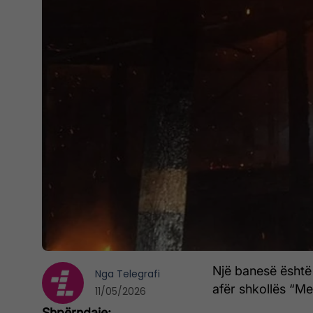
Një banesë është 
Nga
Telegrafi
afër shkollës “Me
11/05/2026