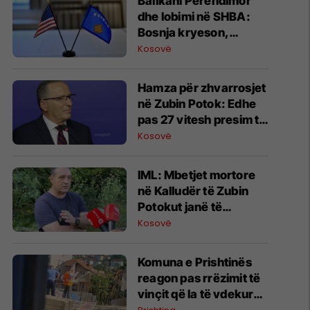
Ballkani Perëndimor
dhe lobimi në SHBA:
Bosnja kryeson,
Kosova e Mali i Zi pa
Kosovë
kontrata aktive
Hamza për zhvarrosjet
në Zubin Potok: Edhe
pas 27 vitesh presim të
vërtetën për të
Kosovë
zhdukurit
IML: Mbetjet mortore
në Kalludër të Zubin
Potokut janë të
njerëzve, puna do të
Kosovë
vazhdojë
Komuna e Prishtinës
reagon pas rrëzimit të
vinçit që la të vdekur