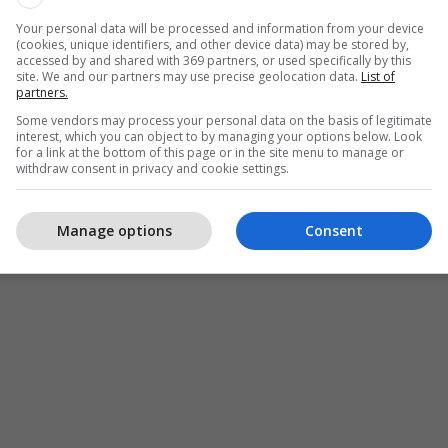
Your personal data will be processed and information from your device
(cookies, unique identifiers, and other device data) may be stored by,
accessed by and shared with 369 partners, or used specifically by this
site. We and our partners may use precise geolocation data.
List of
partners.
Some vendors may process your personal data on the basis of legitimate
interest, which you can object to by managing your options below. Look
for a link at the bottom of this page or in the site menu to manage or
withdraw consent in privacy and cookie settings.
Manage options
Consent