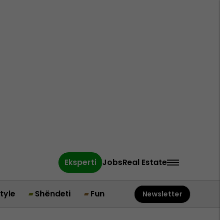
Eksperti
Jobs
Real Estate
style
Shëndeti
Fun
Newsletter