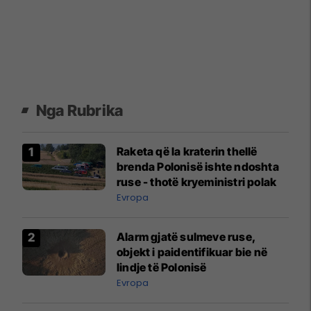
Nga Rubrika
Raketa që la kraterin thellë
brenda Polonisë ishte ndoshta
ruse - thotë kryeministri polak
Evropa
Alarm gjatë sulmeve ruse,
objekt i paidentifikuar bie në
lindje të Polonisë
Evropa