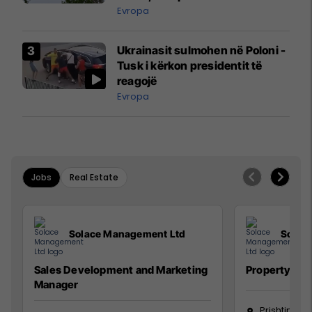
ngritën në ajër për të
Evropa
interceptuar fluturaken e Qatar
Airways që po shkonte drejt
Ukrainasit sulmohen në Poloni -
Mançesterit
Tusk i kërkon presidentit të
reagojë
Evropa
Jobs
Real Estate
Solace Management Ltd
Solac
Sales Development and Marketing
Property Ma
Manager
Prishtinë