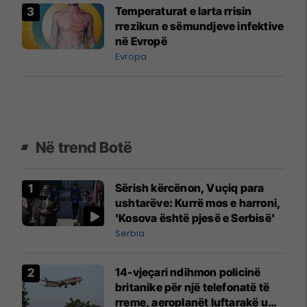
Temperaturat e larta rrisin
rrezikun e sëmundjeve infektive
në Evropë
Evropa
Në trend Botë
Sërish kërcënon, Vuçiq para
ushtarëve: Kurrë mos e harroni,
'Kosova është pjesë e Serbisë'
Serbia
14-vjeçari ndihmon policinë
britanike për një telefonatë të
rreme, aeroplanët luftarakë u