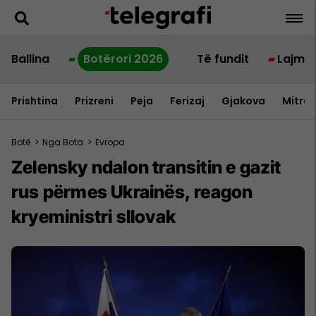
Ballina
Botërori 2026
Të fundit
Lajme
Prishtina
Prizreni
Peja
Ferizaj
Gjakova
Mitrov
Botë
>
Nga Bota
>
Evropa
Zelensky ndalon transitin e gazit
rus përmes Ukrainës, reagon
kryeministri sllovak