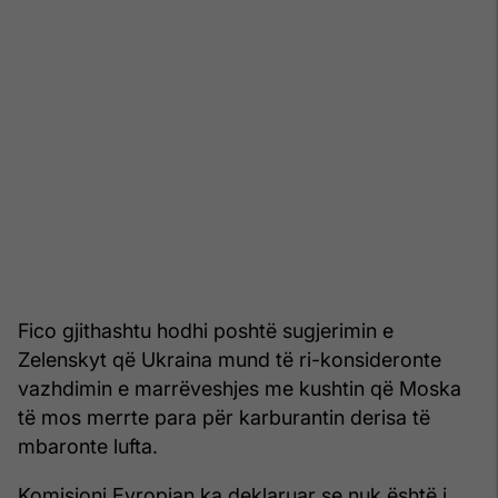
Fico gjithashtu hodhi poshtë sugjerimin e
Zelenskyt që Ukraina mund të ri-konsideronte
vazhdimin e marrëveshjes me kushtin që Moska
të mos merrte para për karburantin derisa të
mbaronte lufta.
Komisioni Evropian ka deklaruar se nuk është i