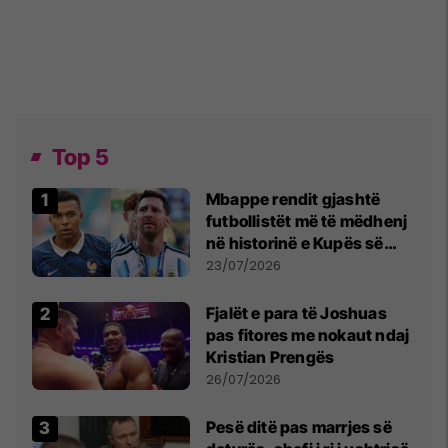
Top 5
Mbappe rendit gjashtë
futbollistët më të mëdhenj
në historinë e Kupës së
Botës, Messi mbetet i dyti
23/07/2026
Fjalët e para të Joshuas
pas fitores me nokaut ndaj
Kristian Prengës
26/07/2026
Pesë ditë pas marrjes së