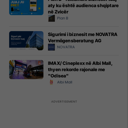
aty ku është audienca shqiptare
në Zvicër
Plan B
Sigurimi i biznesit me NOVATRA
Vermögensberatung AG
NOVATRA
IMAX/ Cineplexx në Albi Mall,
thyen rekorde rajonale me
"Odisea"
Albi Mall