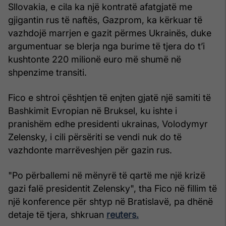
Sllovakia, e cila ka një kontratë afatgjatë me
gjigantin rus të naftës, Gazprom, ka kërkuar të
vazhdojë marrjen e gazit përmes Ukrainës, duke
argumentuar se blerja nga burime të tjera do t’i
kushtonte 220 milionë euro më shumë në
shpenzime transiti.
Fico e shtroi çështjen të enjten gjatë një samiti të
Bashkimit Evropian në Bruksel, ku ishte i
pranishëm edhe presidenti ukrainas, Volodymyr
Zelensky, i cili përsëriti se vendi nuk do të
vazhdonte marrëveshjen për gazin rus.
"Po përballemi në mënyrë të qartë me një krizë
gazi falë presidentit Zelensky", tha Fico në fillim të
një konference për shtyp në Bratislavë, pa dhënë
detaje të tjera, shkruan
reuters.