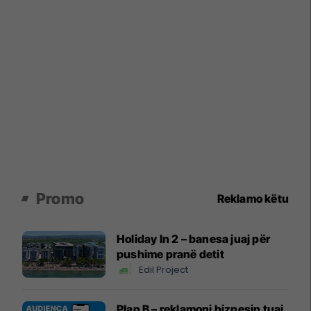
Promo
Reklamo këtu
Holiday In 2 – banesa juaj për
pushime pranë detit
Edil Project
Plan B – reklamoni biznesin tuaj