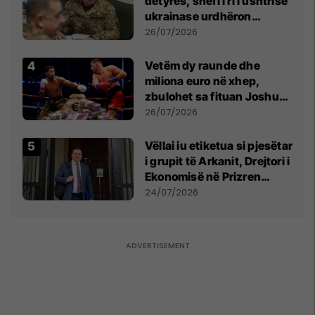
detyrës, shefi i ri i ushtrisë
ukrainase urdhëron
kontroll të madh
26/07/2026
Vetëm dy raunde dhe
miliona euro në xhep,
zbulohet sa fituan Joshua
e Prenga
26/07/2026
Vëllai iu etiketua si pjesëtar
i grupit të Arkanit, Drejtori i
Ekonomisë në Prizren
mohon pretendimet
24/07/2026