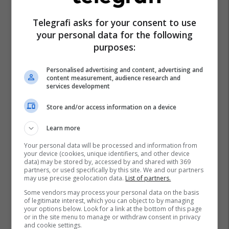
Telegrafi asks for your consent to use
your personal data for the following
purposes:
Personalised advertising and content, advertising and
content measurement, audience research and
services development
Store and/or access information on a device
Learn more
Your personal data will be processed and information from
your device (cookies, unique identifiers, and other device
data) may be stored by, accessed by and shared with 369
partners, or used specifically by this site. We and our partners
may use precise geolocation data.
List of partners.
Some vendors may process your personal data on the basis
of legitimate interest, which you can object to by managing
your options below. Look for a link at the bottom of this page
or in the site menu to manage or withdraw consent in privacy
and cookie settings.