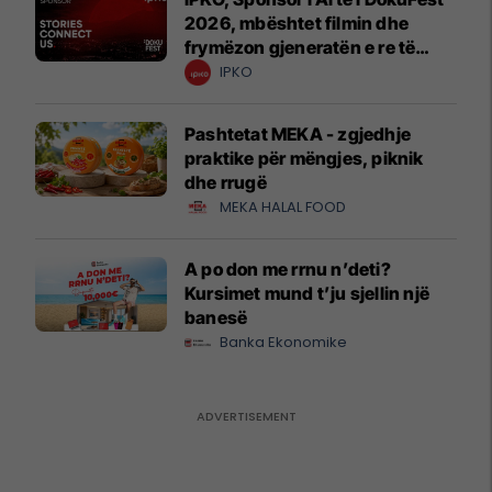
2026, mbështet filmin dhe
frymëzon gjeneratën e re të
krijuesve
IPKO
Pashtetat MEKA - zgjedhje
praktike për mëngjes, piknik
dhe rrugë
MEKA HALAL FOOD
A po don me rrnu n’deti?
Kursimet mund t’ju sjellin një
banesë
Banka Ekonomike