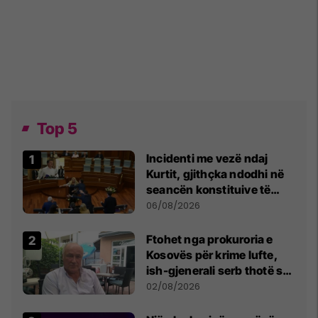
Top 5
Incidenti me vezë ndaj
Kurtit, gjithçka ndodhi në
seancën konstituive të
Kuvendit
06/08/2026
Ftohet nga prokuroria e
Kosovës për krime lufte,
ish-gjenerali serb thotë se
dikush e tradhtoi në
02/08/2026
Beograd