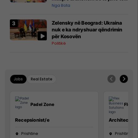
pazakontë
Nga Bota
Zelensky në Beograd: Ukraina
nuk e ka ndryshuar qëndrimin
për Kosovën
Politikë
Jobs
Real Estate
Padel Zone
Flex B
Recepsionist/e
Architect
Prishtine
Prishtinë