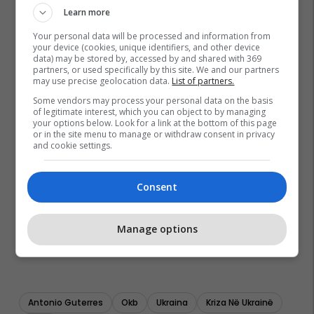
Learn more
Your personal data will be processed and information from
your device (cookies, unique identifiers, and other device
data) may be stored by, accessed by and shared with 369
partners, or used specifically by this site. We and our partners
may use precise geolocation data.
List of partners.
Some vendors may process your personal data on the basis
of legitimate interest, which you can object to by managing
your options below. Look for a link at the bottom of this page
or in the site menu to manage or withdraw consent in privacy
and cookie settings.
Consent
Manage options
Antonio Guterres
Okb
Ukraina
Kriza Në Ukrainë