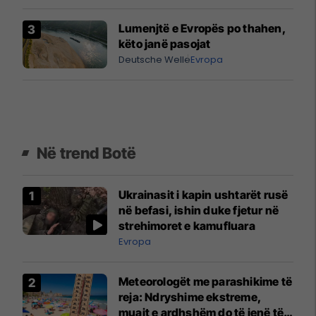
Lumenjtë e Evropës po thahen,
këto janë pasojat
Deutsche Welle
Evropa
Në trend Botë
Ukrainasit i kapin ushtarët rusë
në befasi, ishin duke fjetur në
strehimoret e kamufluara
Evropa
Meteorologët me parashikime të
reja: Ndryshime ekstreme,
muajt e ardhshëm do të jenë të