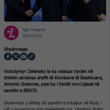
Nga
Telegrafi
25/10/2024
Volodymyr Zelensky ia ka ndaluar hyrjen në
shtetin ukrainas shefit të Kombeve të Bashkuara,
Antonio Guterres, pasi ky i fundit mori pjesë në
samitin e BRICS.
Guterress u shfaq në samitin e mbajtur në Rusi, i
cili u organizua nga presidenti rus, Vladimir Putin.