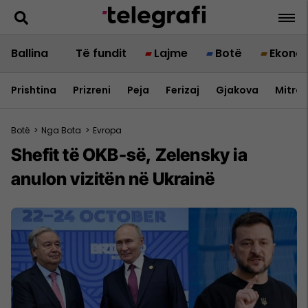
Ballina
Të fundit
Lajme
Botë
Ekono
Prishtina
Prizreni
Peja
Ferizaj
Gjakova
Mitrov
Botë
>
Nga Bota
>
Evropa
Shefit të OKB-së, Zelensky ia
anulon vizitën në Ukrainë