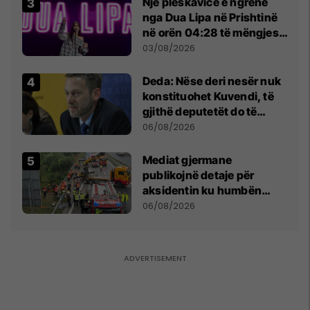
Një pleskavicë e ngrënë
nga Dua Lipa në Prishtinë
në orën 04:28 të mëngjesit
- dhe bota digjitale serbe
03/08/2026
shpall gjendjen e luftës
Deda: Nëse deri nesër nuk
konstituohet Kuvendi, të
gjithë deputetët do të
bëjnë shkelje të rëndë
06/08/2026
kushtetuese
Mediat gjermane
publikojnë detaje për
aksidentin ku humbën
jetën tre mërgimtarë nga
06/08/2026
Komogllava e Ferizajt