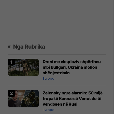
Nga Rubrika
Droni me eksploziv shpërtheu
mbi Bullgari, Ukraina mohon
shënjestrimin
Evropa
Zelensky ngre alarmin: 50 mijë
trupa të Koresë së Veriut do të
vendosen në Rusi
Evropa