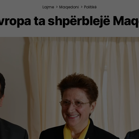
Lajme
>
Maqedoni
>
Politikë
vropa ta shpërblejë Maq