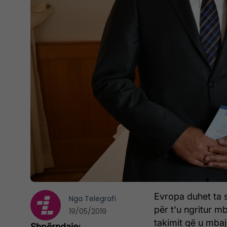
Evropa duhet ta 
Nga
Telegrafi
për t'u ngritur mb
19/05/2019
takimit që u mbaj