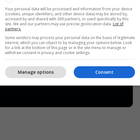
Your personal data will be processed and information from your device
(cookies, unique identifiers, and other device data) may be stored by,
accessed by and shared with 369 partners, or used specifically by this
site. We and our partners may use precise geolocation data.
List of
partners.
Some vendors may process your personal data on the basis of legitimate
interest, which you can object to by managing your options below. Look
for a link at the bottom of this page or in the site menu to manage or
withdraw consent in privacy and cookie settings.
Manage options
Consent