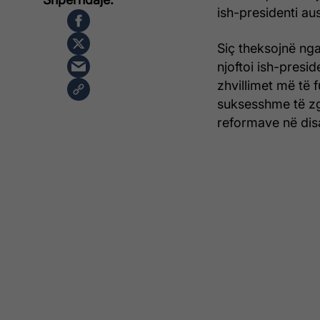
ish-presidenti au
Siç theksojnë nga
njoftoi ish-presid
zhvillimet më të 
suksesshme të zgj
reformave në dis