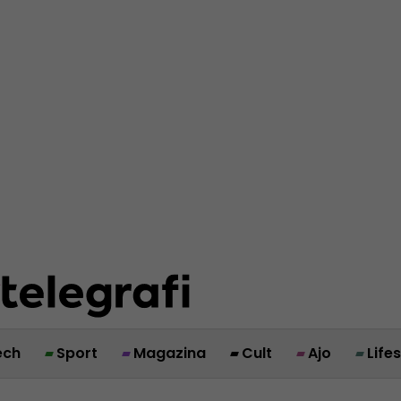
ech
Sport
Magazina
Cult
Ajo
Life