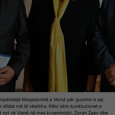
shpërblejë Maqedoninë e Veriut për guximin e saj
i sfidat më të vështira. Këto ishin konkluzionet e
t sot në Vjenë në mes kryeministri, Zoran Zaev dhe