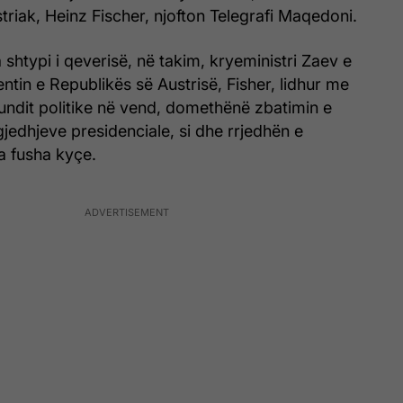
striak, Heinz Fischer, njofton Telegrafi Maqedoni.
 shtypi i qeverisë, në takim, kryeministri Zaev e
entin e Republikës së Austrisë, Fisher, lidhur me
fundit politike në vend, domethënë zbatimin e
edhjeve presidenciale, si dhe rrjedhën e
a fusha kyçe.