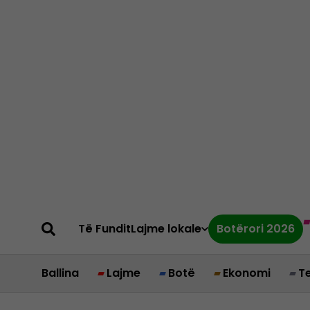
Të Fundit
Lajme lokale
Botërori 2026
Ballina
Lajme
Botë
Ekonomi
T