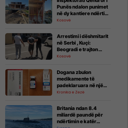
Inspektorati Qendror i
Punës ndalon punimet
në dy kantiere ndërtimi
në Prizren dhe
Kosovë
Suharekë
​Arrestimi i dëshmitarit
në Serbi , Kuçi:
Beogradi e trajton
zbulimin e së vërtetës
Kosovë
si akt spiunazhi,
frikësohet nga
​Dogana zbulon
zbardhja e varrezave
medikamente të
masive
padeklaruara në një
autobus në PKK Dheu i
Kronika e Zezë
Bardhë
Britania ndan 8.4
miliardë paundë për
ndërtimin e katër