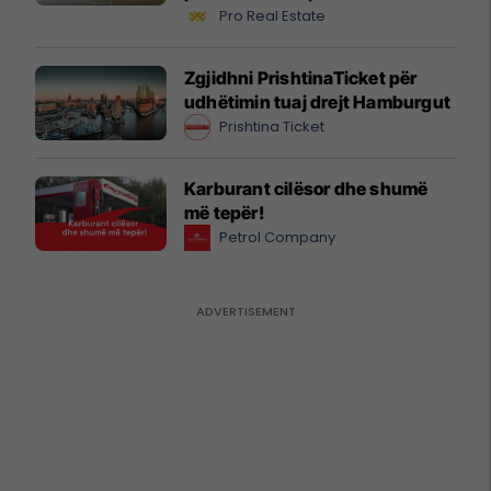
biznesit #16068
Pro Real Estate
Zgjidhni PrishtinaTicket për
udhëtimin tuaj drejt Hamburgut
Prishtina Ticket
Karburant cilësor dhe shumë
më tepër!
Petrol Company