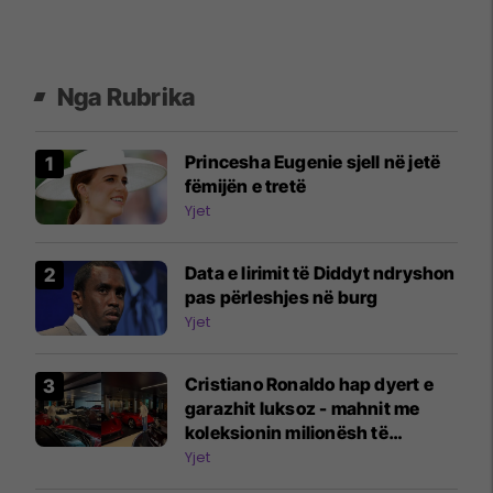
Nga Rubrika
Princesha Eugenie sjell në jetë
fëmijën e tretë
Yjet
Data e lirimit të Diddyt ndryshon
pas përleshjes në burg
Yjet
Cristiano Ronaldo hap dyert e
garazhit luksoz - mahnit me
koleksionin milionësh të
veturave
Yjet