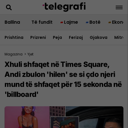
Ballina
Të fundit
Lajme
Botë
Ekono
Prishtina
Prizreni
Peja
Ferizaj
Gjakova
Mitrov
Magazina
>
Yjet
Xhuli shfaqet në Times Square,
Andi zbulon 'hilen' se si çdo njeri
mund të shfaqet për 15 sekonda në
'billboard'