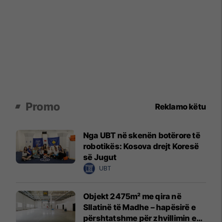
Promo
Reklamo këtu
Nga UBT në skenën botërore të
robotikës: Kosova drejt Koresë
së Jugut
UBT
Objekt 2475m² me qira në
Sllatinë të Madhe – hapësirë e
përshtatshme për zhvillimin e