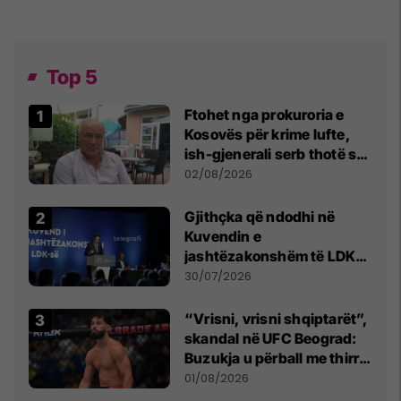
Top 5
Ftohet nga prokuroria e
Kosovës për krime lufte,
ish-gjenerali serb thotë se
dikush e tradhtoi në
02/08/2026
Beograd
Gjithçka që ndodhi në
Kuvendin e
jashtëzakonshëm të LDK-
së
30/07/2026
“Vrisni, vrisni shqiptarët”,
skandal në UFC Beograd:
Buzukja u përball me thirrje
anti-shqiptare nga
01/08/2026
tribunat