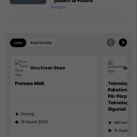
"pallatit të Putinit"
Evropa
Jobs
Real Estate
Viva Fresh Store
Golde
Pranues Malli
Teknolog/e p
Paketimin e 
Për Përpunim
Teknolog/e 
Sigurisë së 
Ferizaj
19 Gusht 2026
Mitrovicë
15 Gusht 20