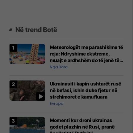
Në trend Botë
Meteorologët me parashikime të
reja: Ndryshime ekstreme,
muajt e ardhshëm do të jenë të
pazakontë
Nga Bota
Ukrainasit i kapin ushtarët rusë
në befasi, ishin duke fjetur në
strehimoret e kamufluara
Evropa
Momenti kur droni ukrainas
godet plazhin në Rusi, pranë