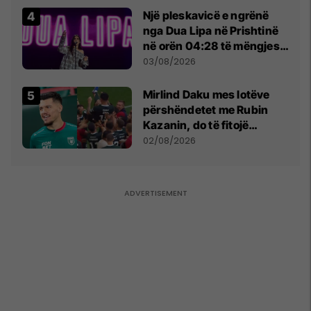
Një pleskavicë e ngrënë
nga Dua Lipa në Prishtinë
në orën 04:28 të mëngjesit
- dhe bota digjitale serbe
03/08/2026
shpall gjendjen e luftës
Mirlind Daku mes lotëve
përshëndetet me Rubin
Kazanin, do të fitojë
miliona te Spartak Moska
02/08/2026