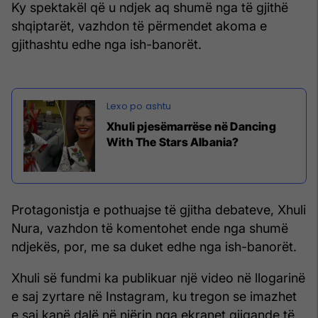
Ky spektakël që u ndjek aq shumë nga të gjithë
shqiptarët, vazhdon të përmendet akoma e
gjithashtu edhe nga ish-banorët.
Xhuli pjesëmarrëse në Dancing
With The Stars Albania?
Protagonistja e pothuajse të gjitha debateve, Xhuli
Nura, vazhdon të komentohet ende nga shumë
ndjekës, por, me sa duket edhe nga ish-banorët.
Xhuli së fundmi ka publikuar një video në llogarinë
e saj zyrtare në Instagram, ku tregon se imazhet
e saj kanë dalë në njërin nga ekranet gjigande të