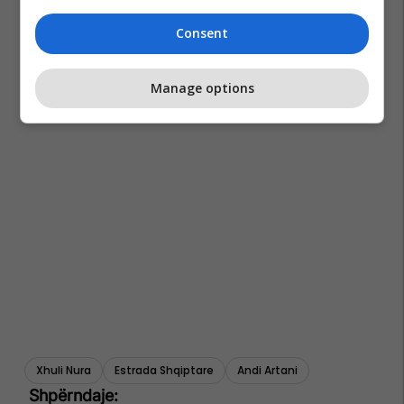
Consent
Manage options
Xhuli Nura
Estrada Shqiptare
Andi Artani