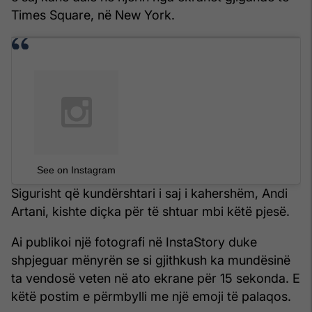
Times Square, në New York.
See on Instagram
Sigurisht që kundërshtari i saj i kahershëm, Andi
Artani, kishte diçka për të shtuar mbi këtë pjesë.
Ai publikoi një fotografi në InstaStory duke
shpjeguar mënyrën se si gjithkush ka mundësinë
ta vendosë veten në ato ekrane për 15 sekonda. E
këtë postim e përmbylli me një emoji të palaqos.