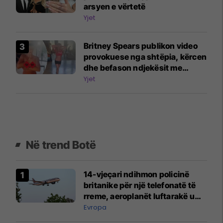
arsyen e vërtetë
Yjet
Britney Spears publikon video
provokuese nga shtëpia, kërcen
dhe befason ndjekësit me
pamjen e saj të guximshme
Yjet
Në trend Botë
14-vjeçari ndihmon policinë
britanike për një telefonatë të
rreme, aeroplanët luftarakë u
ngritën në ajër për të
Evropa
interceptuar fluturaken e Qatar