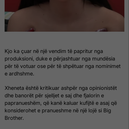
Kjo ka çuar në një vendim të papritur nga
produksioni, duke e përjashtuar nga mundësia
për të votuar ose për të shpëtuar nga nominimet
e ardhshme.
Xheneta është kritikuar ashpër nga opinionistët
dhe banorët për sjelljet e saj dhe fjalorin e
papranueshëm, që kanë kaluar kufijtë e asaj që
konsiderohet e pranueshme në një lojë si Big
Brother.