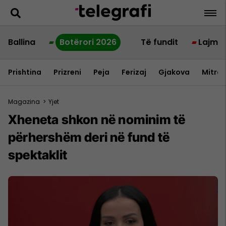
Ballina
Botërori 2026
Të fundit
Lajme
Prishtina
Prizreni
Peja
Ferizaj
Gjakova
Mitrov
Magazina
>
Yjet
Xheneta shkon në nominim të
përhershëm deri në fund të
spektaklit