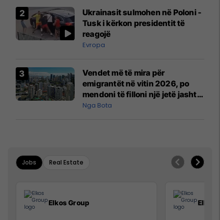
Airways që po shkonte drejt
Ukrainasit sulmohen në Poloni -
Mançesterit
Tusk i kërkon presidentit të
reagojë
Evropa
Vendet më të mira për
emigrantët në vitin 2026, po
mendoni të filloni një jetë jashtë
vendit?
Nga Bota
Jobs
Real Estate
Elkos Group
Elkos