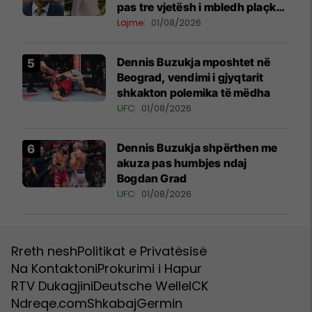
pas tre vjetësh i mbledh plaçkat
për Londër
Lajme
01/08/2026
Dennis Buzukja mposhtet në
Beograd, vendimi i gjyqtarit
shkakton polemika të mëdha
UFC
01/08/2026
Dennis Buzukja shpërthen me
akuza pas humbjes ndaj
Bogdan Grad
UFC
01/08/2026
Rreth nesh
Politikat e Privatësisë
Na Kontaktoni
Prokurimi i Hapur
RTV Dukagjini
Deutsche Welle
ICK
Ndreqe.com
Shkabaj
Germin