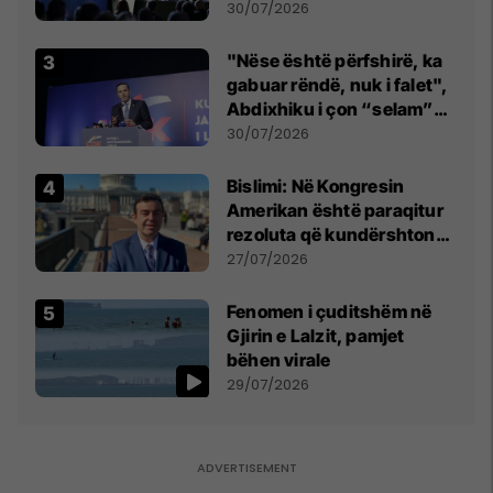
së
30/07/2026
"Nëse është përfshirë, ka
gabuar rëndë, nuk i falet",
Abdixhiku i çon “selam”
Përparim Ramës
30/07/2026
Bislimi: Në Kongresin
Amerikan është paraqitur
rezoluta që kundërshton
mbajtjen e Asamblesë
27/07/2026
Parlamentare të OSBE-së
në Beograd
Fenomen i çuditshëm në
Gjirin e Lalzit, pamjet
bëhen virale
29/07/2026