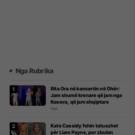
Nga Rubrika
Rita Ora në koncertin në Ohër:
Jam shumë krenare që jam nga
Kosova, që jam shqiptare
Yjet
Kate Cassidy fshin tatuazhet
për Liam Payne, por zbulon