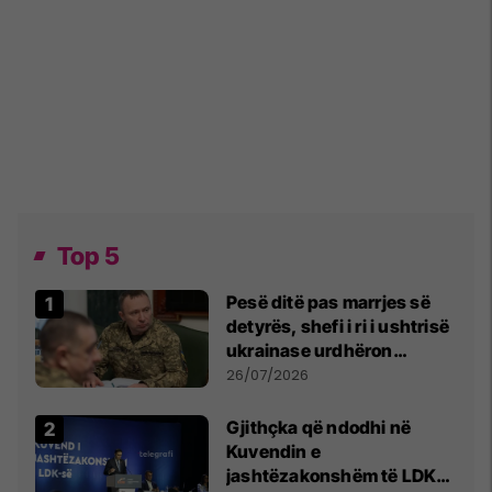
Top 5
Pesë ditë pas marrjes së
detyrës, shefi i ri i ushtrisë
ukrainase urdhëron
kontroll të madh
26/07/2026
Gjithçka që ndodhi në
Kuvendin e
jashtëzakonshëm të LDK-