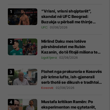
“Vrisni, vrisni shqiptarët”,
skandal në UFC Beograd:
Buzukja u përball me thirrje
anti-shqiptare nga tribunat
UFC
01/08/2026
Mirlind Daku mes lotëve
përshëndetet me Rubin
Kazanin, do të fitojë miliona te
Spartak Moska
Ligat tjera
02/08/2026
Ftohet nga prokuroria e Kosovës
për krime lufte, ish-gjenerali
serb thotë se dikush e tradhtoi
në Beograd
Kosovë
02/08/2026
Mustafa kritikon Ramën: Po
eksperimenton me qytetarët,