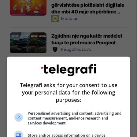
gërvishtëse plotësisht digjitale
dhe mbi 40 mijë shpërblime
instant!
Meridian
Zgjidhni një nga katër modelet
tuaja të preferuara Peugeot
Peugot Kosova
IPKO vazhdon partneritetin me
Sunny Hill Festival 2026
IPKO
Telegrafi asks for your consent to use
your personal data for the following
EXPO DIASPORA 2026 mbahet
purposes:
më 3, 4 dhe 5 gusht në Prishtinë
Expo Prishtina
Personalised advertising and content, advertising and
content measurement, audience research and
services development
Store and/or access information on a device