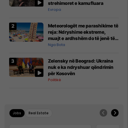
strehimoret e kamufluara
Evropa
Meteorologët me parashikime të
reja: Ndryshime ekstreme,
muajt e ardhshëm do të jenë të
pazakontë
Nga Bota
Zelensky në Beograd: Ukraina
nuk e ka ndryshuar qëndrimin
për Kosovën
Politikë
Jobs
Real Estate