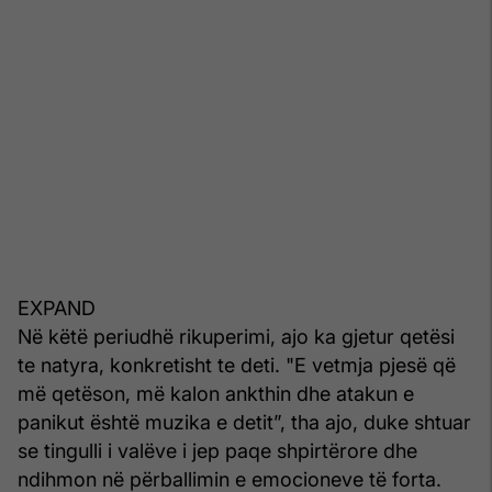
EXPAND
Në këtë periudhë rikuperimi, ajo ka gjetur qetësi
te natyra, konkretisht te deti. "E vetmja pjesë që
më qetëson, më kalon ankthin dhe atakun e
panikut është muzika e detit”, tha ajo, duke shtuar
se tingulli i valëve i jep paqe shpirtërore dhe
ndihmon në përballimin e emocioneve të forta.