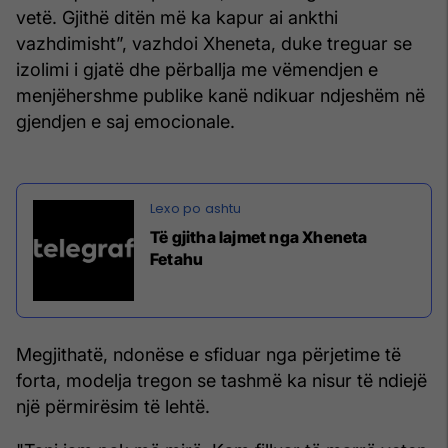
vetë. Gjithë ditën më ka kapur ai ankthi
vazhdimisht”, vazhdoi Xheneta, duke treguar se
izolimi i gjatë dhe përballja me vëmendjen e
menjëhershme publike kanë ndikuar ndjeshëm në
gjendjen e saj emocionale.
Të gjitha lajmet nga Xheneta
Fetahu
Megjithatë, ndonëse e sfiduar nga përjetime të
forta, modelja tregon se tashmë ka nisur të ndiejë
një përmirësim të lehtë.