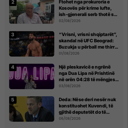
Ftohet nga prokuroria e
Kosovës për krime lufte,
ish-gjenerali serb thotë se
dikush e tradhtoi në
02/08/2026
Beograd
“Vrisni, vrisni shqiptarët”,
skandal në UFC Beograd:
Buzukja u përball me thirrje
anti-shqiptare nga
01/08/2026
tribunat
Një pleskavicë e ngrënë
nga Dua Lipa në Prishtinë
në orën 04:28 të mëngjesit
- dhe bota digjitale serbe
03/08/2026
shpall gjendjen e luftës
Deda: Nëse deri nesër nuk
konstituohet Kuvendi, të
gjithë deputetët do të
bëjnë shkelje të rëndë
06/08/2026
kushtetuese