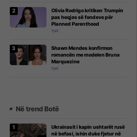
Olivia Rodrigo kritikon Trumpin
pas heqjes së fondeve për
Planned Parenthood
Yjet
Shawn Mendes konfirmon
romancën me modelen Bruna
Marquezine
Yjet
Në trend Botë
Ukrainasit i kapin ushtarët rusë
në befasi, ishin duke fjetur në