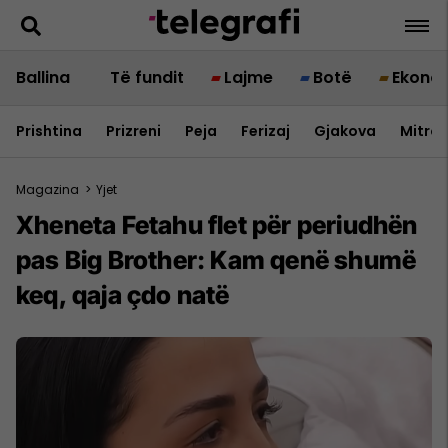
Ballina
Të fundit
Lajme
Botë
Ekono
Prishtina
Prizreni
Peja
Ferizaj
Gjakova
Mitrov
Magazina
>
Yjet
Xheneta Fetahu flet për periudhën
pas Big Brother: Kam qenë shumë
keq, qaja çdo natë