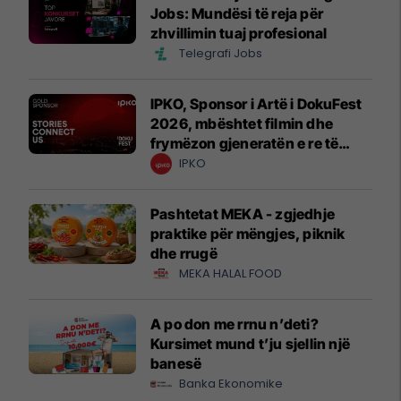
Jobs: Mundësi të reja për
zhvillimin tuaj profesional
Telegrafi Jobs
IPKO, Sponsor i Artë i DokuFest
2026, mbështet filmin dhe
frymëzon gjeneratën e re të
krijuesve
IPKO
Pashtetat MEKA - zgjedhje
praktike për mëngjes, piknik
dhe rrugë
MEKA HALAL FOOD
A po don me rrnu n’deti?
Kursimet mund t’ju sjellin një
banesë
Banka Ekonomike