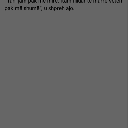
"Tani jam pak më mirë. Kam filluar të marrë veten
pak më shumë”, u shpreh ajo.