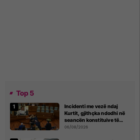
Top 5
Incidenti me vezë ndaj
Kurtit, gjithçka ndodhi në
seancën konstituive të
Kuvendit
06/08/2026