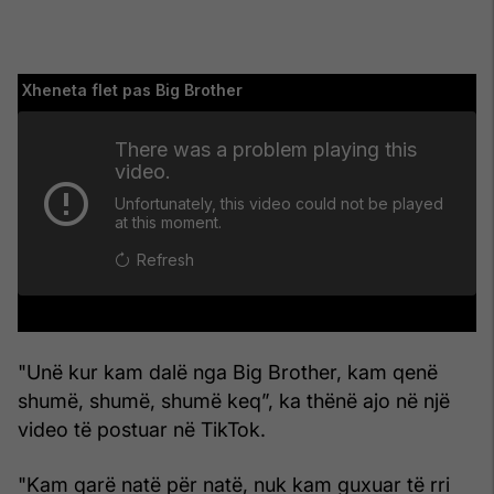
"Unë kur kam dalë nga Big Brother, kam qenë
shumë, shumë, shumë keq”, ka thënë ajo në një
video të postuar në TikTok.
"Kam qarë natë për natë, nuk kam guxuar të rri