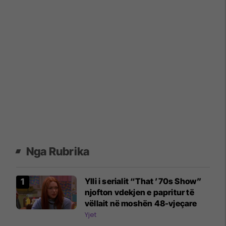
Nga Rubrika
Ylli i serialit “That ’70s Show”
njofton vdekjen e papritur të
vëllait në moshën 48-vjeçare
Yjet