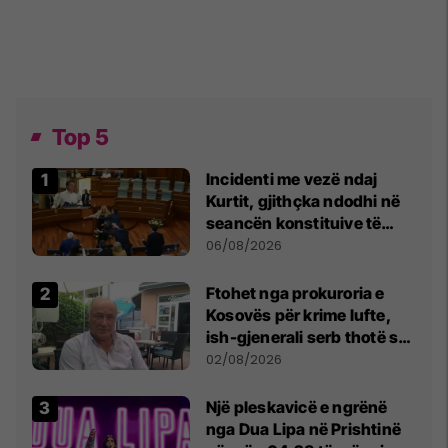
Top 5
Incidenti me vezë ndaj
Kurtit, gjithçka ndodhi në
seancën konstituive të
Kuvendit
06/08/2026
Ftohet nga prokuroria e
Kosovës për krime lufte,
ish-gjenerali serb thotë se
dikush e tradhtoi në
02/08/2026
Beograd
Një pleskavicë e ngrënë
nga Dua Lipa në Prishtinë