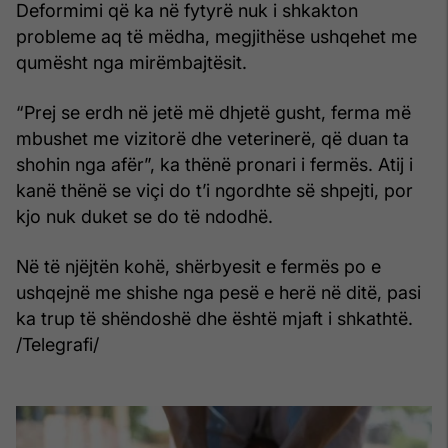
Deformimi që ka në fytyrë nuk i shkakton
probleme aq të mëdha, megjithëse ushqehet me
qumësht nga mirëmbajtësit.
“Prej se erdh në jetë më dhjetë gusht, ferma më
mbushet me vizitorë dhe veterinerë, që duan ta
shohin nga afër”, ka thënë pronari i fermës. Atij i
kanë thënë se viçi do t’i ngordhte së shpejti, por
kjo nuk duket se do të ndodhë.
Në të njëjtën kohë, shërbyesit e fermës po e
ushqejnë me shishe nga pesë e herë në ditë, pasi
ka trup të shëndoshë dhe është mjaft i shkathtë.
/Telegrafi/