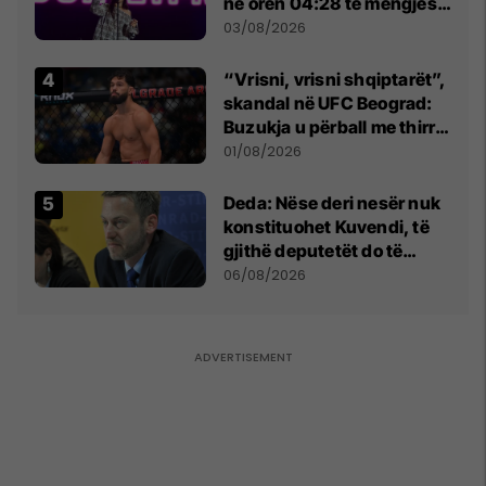
në orën 04:28 të mëngjesit
- dhe bota digjitale serbe
03/08/2026
shpall gjendjen e luftës
“Vrisni, vrisni shqiptarët”,
skandal në UFC Beograd:
Buzukja u përball me thirrje
anti-shqiptare nga
01/08/2026
tribunat
Deda: Nëse deri nesër nuk
konstituohet Kuvendi, të
gjithë deputetët do të
bëjnë shkelje të rëndë
06/08/2026
kushtetuese