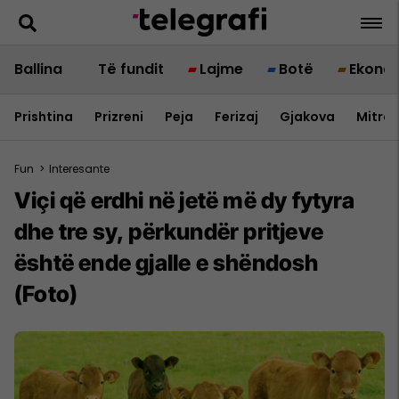
Ballina
Të fundit
Lajme
Botë
Ekono
Prishtina
Prizreni
Peja
Ferizaj
Gjakova
Mitrov
Fun
>
Interesante
Viçi që erdhi në jetë më dy fytyra
dhe tre sy, përkundër pritjeve
është ende gjalle e shëndosh
(Foto)