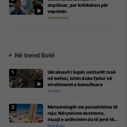
shpëtuar, por kritikohen për
veprimin
Interesante
Në trend Botë
Ukrainasit i kapin ushtarët rusë
në befasi, ishin duke fjetur në
strehimoret e kamufluara
Evropa
Meteorologët me parashikime të
reja: Ndryshime ekstreme,
muajt e ardhshëm do të jenë të
pazakontë
Nga Bota