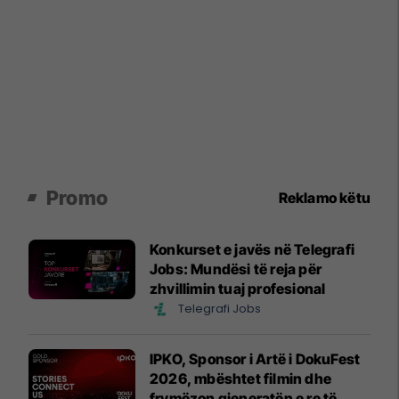
Promo
Reklamo këtu
Konkurset e javës në Telegrafi
Jobs: Mundësi të reja për
zhvillimin tuaj profesional
Telegrafi Jobs
IPKO, Sponsor i Artë i DokuFest
2026, mbështet filmin dhe
frymëzon gjeneratën e re të