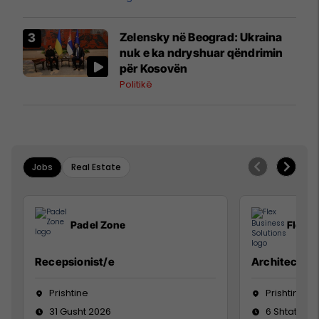
Zelensky në Beograd: Ukraina
nuk e ka ndryshuar qëndrimin
për Kosovën
Politikë
Jobs
Real Estate
Padel Zone
Flex B
Recepsionist/e
Architect
Prishtine
Prishtinë
31 Gusht 2026
6 Shtator 2