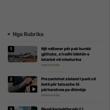
Nga Rubrika
Një milioner për pak humbi
gjithçka, e hodhi biletën e
lotarisë në mbeturina
Interesante
Prezantohet sistemi i parë në
botë për tatuazhe të
përhershme pa dhimbje
Interesante
Blenë karavidhe për t’i