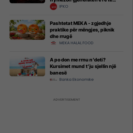
krijuesve
IPKO
Pashtetat MEKA - zgjedhje
praktike për mëngjes, piknik
dhe rrugë
MEKA HALAL FOOD
A po don me rrnu n’deti?
Kursimet mund t’ju sjellin një
banesë
Banka Ekonomike