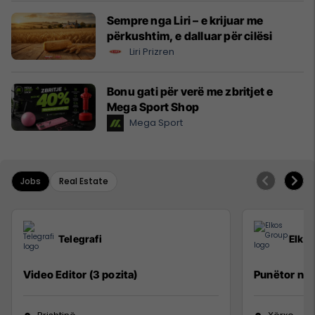
Sempre nga Liri – e krijuar me
përkushtim, e dalluar për cilësi
Liri Prizren
Bonu gati për verë me zbritjet e
Mega Sport Shop
Mega Sport
Jobs
Real Estate
Telegrafi
Elko
Video Editor (3 pozita)
Punëtor në