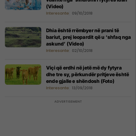
(Video)
Interesante
09/10/2018
Dhia është rrëmbyer në prani të
bariut, prej leopardit që u ‘shfaq nga
askund’ (Video)
Interesante
02/10/2018
Viçi që erdhi në jetë më dy fytyra
dhe tre sy, përkundër pritjeve është
ende gjalle e shëndosh (Foto)
Interesante
13/09/2018