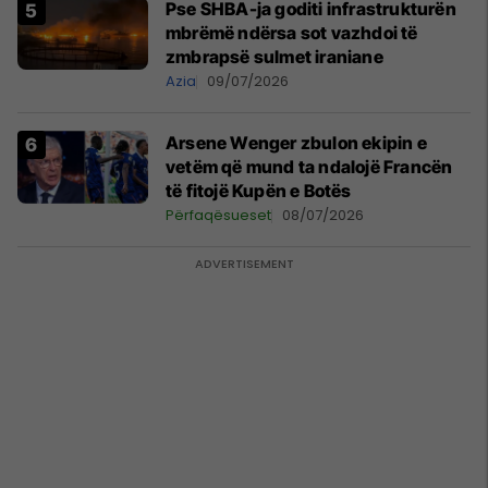
Pse SHBA-ja goditi infrastrukturën
mbrëmë ndërsa sot vazhdoi të
zmbrapsë sulmet iraniane
Azia
09/07/2026
Arsene Wenger zbulon ekipin e
vetëm që mund ta ndalojë Francën
të fitojë Kupën e Botës
Përfaqësueset
08/07/2026