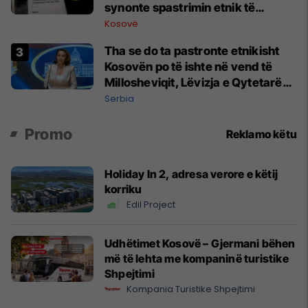
synonte spastrimin etnik të
Kosovës dhe destabilizimin e
Kosovë
Ballkanit
Tha se do ta pastronte etnikisht
Kosovën po të ishte në vend të
Millosheviqit, Lëvizja e Qytetarëve
të Lirë në Serbi kërkon shkarkimin
Serbia
e menjëhershëm të Snezhana
Paunoviq
Promo
Reklamo këtu
Holiday In 2, adresa verore e këtij
korriku
Edil Project
Udhëtimet Kosovë – Gjermani bëhen
më të lehta me kompaninë turistike
Shpejtimi
Kompania Turistike Shpejtimi