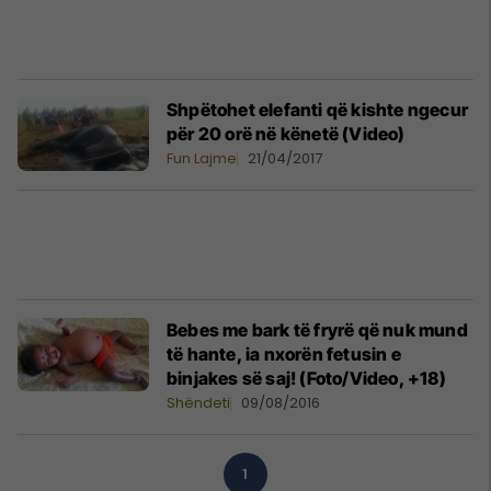
Shpëtohet elefanti që kishte ngecur
për 20 orë në kënetë (Video)
Fun Lajme
21/04/2017
Bebes me bark të fryrë që nuk mund
të hante, ia nxorën fetusin e
binjakes së saj! (Foto/Video, +18)
Shëndeti
09/08/2016
1