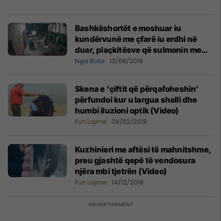
Bashkëshortët e moshuar iu
kundërvunë me çfarë iu erdhi në
duar, plaçkitësve që sulmonin me
thika
Nga Bota
13/08/2019
Skena e ‘çiftit që përqafoheshin’
përfundoi kur u largua shalli dhe
humbi iluzioni optik (Video)
Fun Lajme
08/02/2019
Kuzhinieri me aftësi të mahnitshme,
preu gjashtë qepë të vendosura
njëra mbi tjetrën (Video)
Fun Lajme
14/12/2018