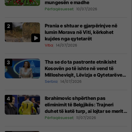
mungesën e madhe
Përfaqësueset
10/07/2026
Prania e shtuar e gjarpërinjve në
lumin Morava në Viti, kërkohet
kujdes nga qytetarët
Vitia
14/07/2026
Tha se do ta pastronte etnikisht
Kosovën po të ishte në vend të
Millosheviqit, Lëvizja e Qytetarëve
të Lirë në Serbi kërkon shkarkimin e
Serbia
14/07/2026
menjëhershëm të Snezhana
Paunoviq
Ibrahimovic shpërthen pas
eliminimit të Belgjikës: Trajneri
duhet të ketë turp, ai lojtar se meritoi
të luante
Përfaqësueset
11/07/2026