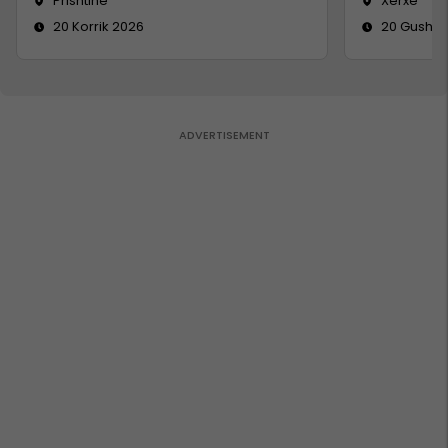
Prishtinë
Xërxe
20 Korrik 2026
20 Gusht 