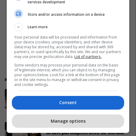
services development
Store and/or access information on a device
Learn more
Your personal data will be processed and information from
your device (cookies, unique identifiers, and other device
data) may be stored by, accessed by and shared with 369
partners, or used specifically by this site. We and our partners
may use precise geolocation data.
List of partners.
Some vendors may process your personal data on the basis
of legitimate interest, which you can object to by managing
your options below. Look for a link at the bottom of this page
Trend Telegrafi
or in the site menu to manage or withdraw consent in privacy
and cookie settings.
Prania e shtuar e gjarpërinjve në
lumin Morava në Viti, kërkohet
Consent
kujdes nga qytetarët
Vitia
Manage options
Dokumenti i CIA-s: Në vitin 1993
SHBA paralajmëronte se Serbia