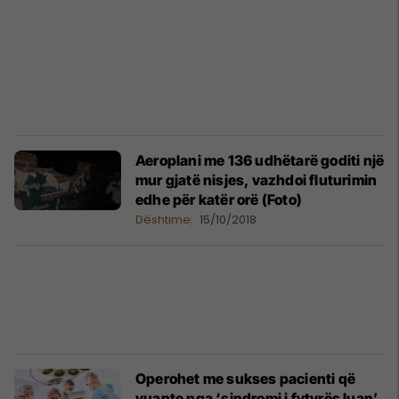
Aeroplani me 136 udhëtarë goditi një
mur gjatë nisjes, vazhdoi fluturimin
edhe për katër orë (Foto)
Dështime
15/10/2018
Operohet me sukses pacienti që
vuante nga ‘sindromi i fytyrës luan’