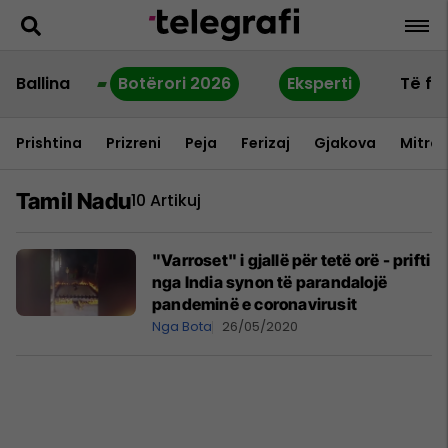
Ballina
Botërori 2026
Eksperti
Të fu
Prishtina
Prizreni
Peja
Ferizaj
Gjakova
Mitrov
Tamil Nadu
10 Artikuj
"Varroset" i gjallë për tetë orë - prifti
nga India synon të parandalojë
pandeminë e coronavirusit
Nga Bota
26/05/2020