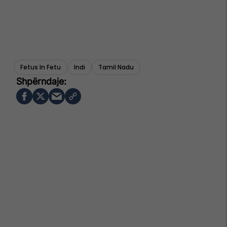
Fetus In Fetu
Indi
Tamil Nadu