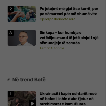
Po jetojmë më gjatë se kurrë, por
po sëmuremi për më shumë vite
Gjendjet shëndetësore
Sinkopa – kur humbja e
vetëdijes mund të jetë sinjal i një
sëmundjeje të zemrës
Temat Autoriale
Në trend Botë
Ukrainasit i kapin ushtarët rusë
në befasi, ishin duke fjetur në
strehimoret e kamufluara