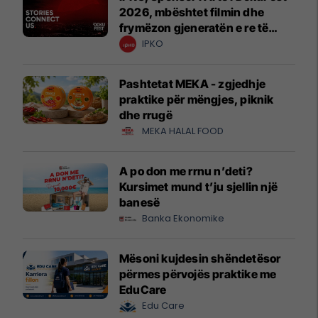
2026, mbështet filmin dhe
frymëzon gjeneratën e re të
krijuesve
IPKO
Pashtetat MEKA - zgjedhje
praktike për mëngjes, piknik
dhe rrugë
MEKA HALAL FOOD
A po don me rrnu n’deti?
Kursimet mund t’ju sjellin një
banesë
Banka Ekonomike
Mësoni kujdesin shëndetësor
përmes përvojës praktike me
EduCare
Edu Care