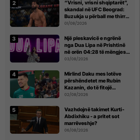
“Vrisni, vrisni shqiptarët”,
skandal në UFC Beograd:
Buzukja u përball me thirrje
anti-shqiptare nga
01/08/2026
tribunat
Një pleskavicë e ngrënë
nga Dua Lipa në Prishtinë
në orën 04:28 të mëngjesit
- dhe bota digjitale serbe
03/08/2026
shpall gjendjen e luftës
Mirlind Daku mes lotëve
përshëndetet me Rubin
Kazanin, do të fitojë
miliona te Spartak Moska
02/08/2026
Vazhdojnë takimet Kurti-
Abdixhiku - a pritet sot
marrëveshje?
06/08/2026