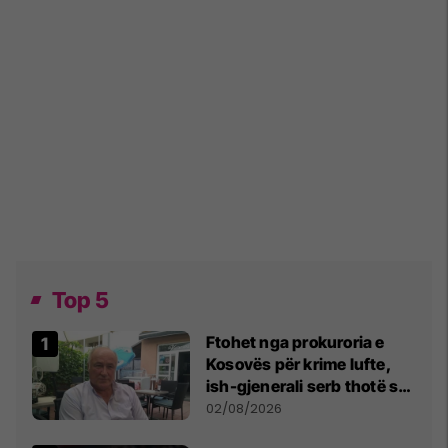
Top 5
Ftohet nga prokuroria e
Kosovës për krime lufte,
ish-gjenerali serb thotë se
dikush e tradhtoi në
02/08/2026
Beograd