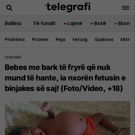
Ballina
Të fundit
Lajme
Botë
Ekono
Prishtina
Prizreni
Peja
Ferizaj
Gjakova
Mitrov
Shëndeti
Bebes me bark të fryrë që nuk
mund të hante, ia nxorën fetusin e
binjakes së saj! (Foto/Video, +18)