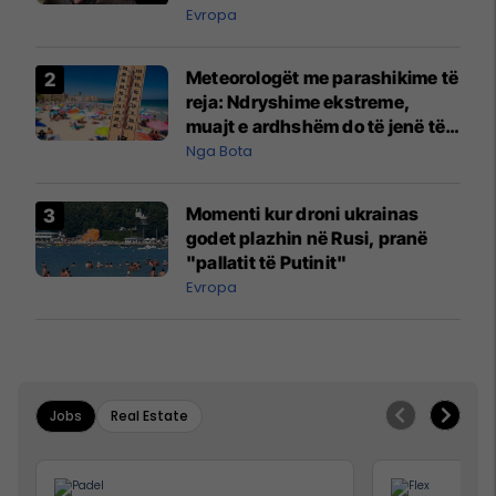
Evropa
Meteorologët me parashikime të
reja: Ndryshime ekstreme,
muajt e ardhshëm do të jenë të
pazakontë
Nga Bota
Momenti kur droni ukrainas
godet plazhin në Rusi, pranë
"pallatit të Putinit"
Evropa
Jobs
Real Estate