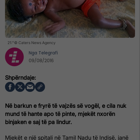
21:"© Caters News Agency
Nga
Telegrafi
09/08/2016
Në barkun e fryrë të vajzës së vogël, e cila nuk
mund të hante apo të pinte, mjekët nxorën
binjaken e saj të pa lindur.
Mjekët e një spitali në Tamil Nadu të Indisë, janë