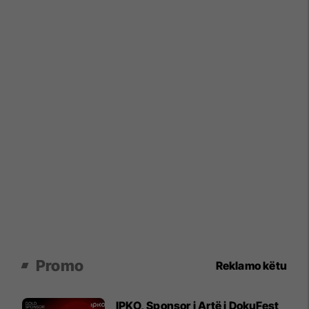
Promo
Reklamo këtu
IPKO, Sponsor i Artë i DokuFest