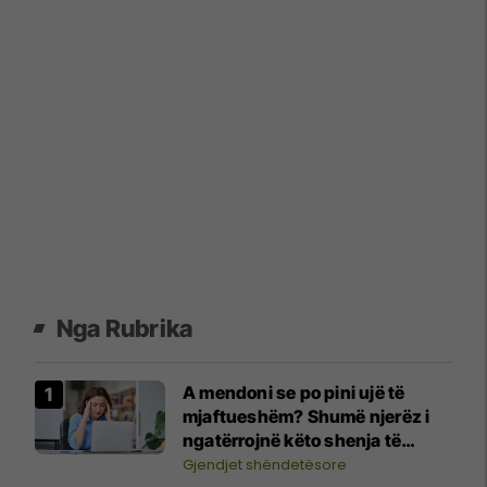
Nga Rubrika
A mendoni se po pini ujë të
mjaftueshëm? Shumë njerëz i
ngatërrojnë këto shenja të
dehidratimit me lodhjen
Gjendjet shëndetësore