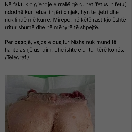
Në fakt, kjo gjendje e rrallë që quhet ‘fetus in fetu’,
ndodhë kur fetusi i njëri binjak, hyn te tjetri dhe
nuk lindë më kurrë. Mirëpo, në këtë rast kjo është
rritur shumë dhe në mënyrë të shpejtë.
Për pasojë, vajza e quajtur Nisha nuk mund të
hante asnjë ushqim, dhe ishte e uritur tërë kohës.
/Telegrafi/