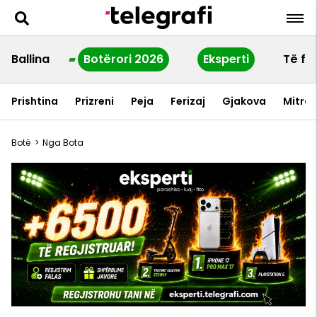
Ballina
Botërori 2026
Eksperti
Të fu
Prishtina
Prizreni
Peja
Ferizaj
Gjakova
Mitrov
Botë
>
Nga Bota