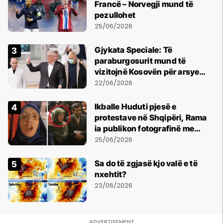
Francë – Norvegji mund të
pezullohet
25/06/2026
​Gjykata Speciale: Të
paraburgosurit mund të
vizitojnë Kosovën për arsye
humanitare
22/06/2026
Ikballe Huduti pjesë e
protestave në Shqipëri, Rama
ia publikon fotografinë me
Ahmadinejadin e Iranit
25/06/2026
Sa do të zgjasë kjo valë e të
nxehtit?
23/06/2026