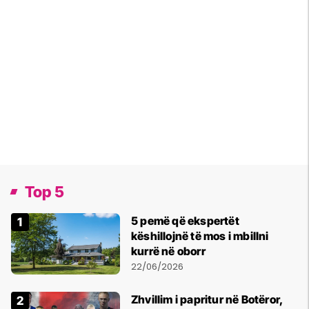
Top 5
5 pemë që ekspertët
këshillojnë të mos i mbillni
kurrë në oborr
22/06/2026
Zhvillim i papritur në Botëror,