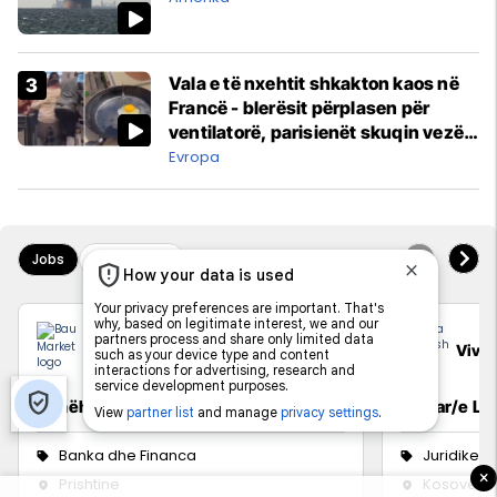
Vala e të nxehtit shkakton kaos në
Francë - blerësit përplasen për
ventilatorë, parisienët skuqin vezë
në dritare
Evropa
Jobs
Real Estate
Bau Market
Viva 
Udhëheqës i Zyrës së Financave
Zyrtar/e Lig
Banka dhe Financa
Juridike
×
Prishtine
Kosovë