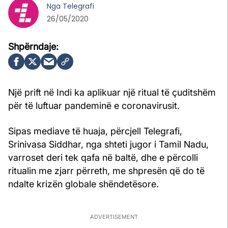
Nga
Telegrafi
26/05/2020
Një prift në Indi ka aplikuar një ritual të çuditshëm
për të luftuar pandeminë e coronavirusit.
Sipas mediave të huaja, përcjell Telegrafi,
Srinivasa Siddhar, nga shteti jugor i Tamil Nadu,
varroset deri tek qafa në baltë, dhe e përcolli
ritualin me zjarr përreth, me shpresën që do të
ndalte krizën globale shëndetësore.