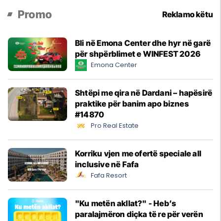
Promo
Reklamo këtu
Bli në Emona Center dhe hyr në garë
për shpërblimet e WINFEST 2026
Emona Center
Shtëpi me qira në Dardani – hapësirë
praktike për banim apo biznes
#14870
Pro Real Estate
Korriku vjen me ofertë speciale all
inclusive në Fafa
Fafa Resort
"Ku metën akllat?" - Heb’s
paralajmëron diçka të re për verën