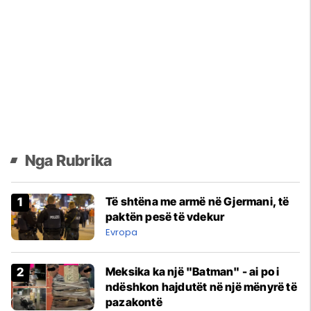
Nga Rubrika
Të shtëna me armë në Gjermani, të
paktën pesë të vdekur
Evropa
Meksika ka një "Batman" - ai po i
ndëshkon hajdutët në një mënyrë të
pazakontë