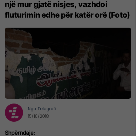
një mur gjatë nisjes, vazhdoi
fluturimin edhe për katër orë (Foto)
Nga
Telegrafi
15/10/2018