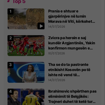
Top 5
Prania e shtuar e
gjarpërinjve në lumin
Morava në Viti, kërkohet
kujdes nga qytetarët
14/07/2026
Zvicra pa heroin e saj
kundër Argjentinës, Yakin
konfirmon mungesën e
madhe
10/07/2026
Tha se do ta pastronte
etnikisht Kosovën po të
ishte në vend të
Millosheviqit, Lëvizja e
14/07/2026
Qytetarëve të Lirë në Serbi
kërkon shkarkimin e
Ibrahimovic shpërthen pas
menjëhershëm të
eliminimit të Belgjikës:
Snezhana Paunoviq
Trajneri duhet të ketë turp,