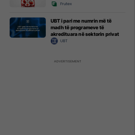
Frutex
UBT i pari me numrin më të
madh të programeve të
akredituara në sektorin privat
UBT