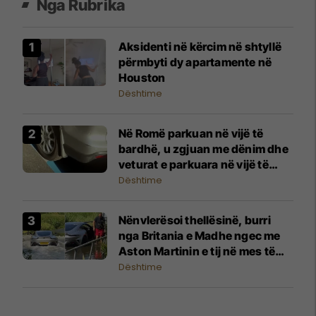
Nga Rubrika
Aksidenti në kërcim në shtyllë
përmbyti dy apartamente në
Houston
Dështime
Në Romë parkuan në vijë të
bardhë, u zgjuan me dënim dhe
veturat e parkuara në vijë të
kaltër
Dështime
Nënvlerësoi thellësinë, burri
nga Britania e Madhe ngec me
Aston Martinin e tij në mes të
rrugës së mbushur me ujë
Dështime