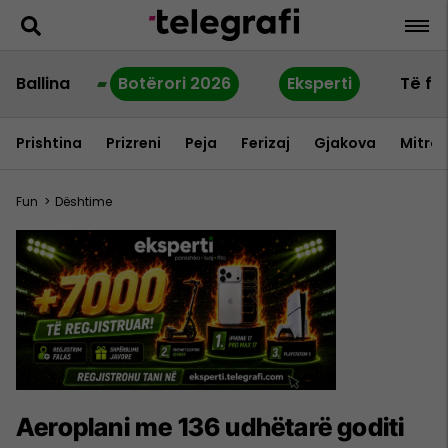
Ballina
Botërori 2026
Eksperti
Të fu
Prishtina
Prizreni
Peja
Ferizaj
Gjakova
Mitrov
Fun
>
Dështime
Aeroplani me 136 udhëtarë goditi