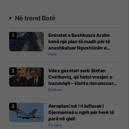
Në trend Botë
Emiratet e Bashkuara Arabe
kanë një plan të madh për të
anashkaluar Ngushticën e
Hormuzit
Azia
Vdes gazetari serb Stefan
Cvetkoviq, që hetoi vrasjen e
Ivanoviqit – kishte denoncuar
kërcënime ndaj vëllezërve
Ballkan
Vuçiq
Aeroplani më i ri luftarak i
Gjermanisë u ngrit për herë të
parë në qiell
Evropa