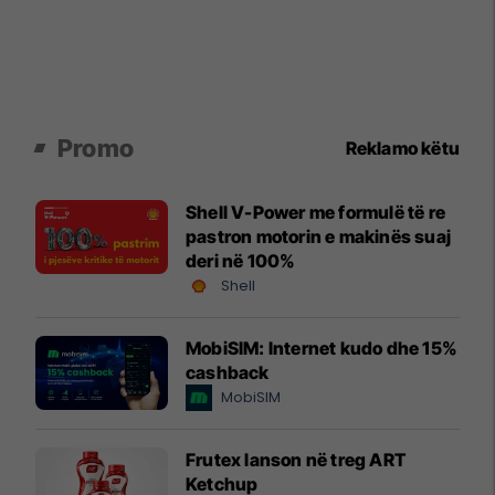
Promo
Reklamo këtu
Shell V-Power me formulë të re
pastron motorin e makinës suaj
deri në 100%
Shell
MobiSIM: Internet kudo dhe 15%
cashback
MobiSIM
Frutex lanson në treg ART
Ketchup