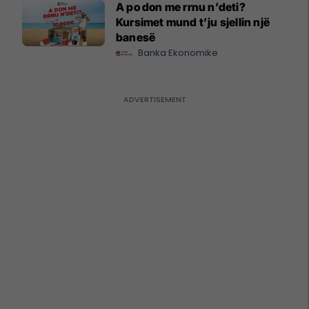
A po don me rrnu n’deti?
Kursimet mund t’ju sjellin një
banesë
Banka Ekonomike