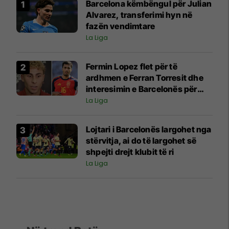
Barcelona këmbëngul për Julian
Alvarez, transferimi hyn në
fazën vendimtare
La Liga
Fermin Lopez flet për të
ardhmen e Ferran Torresit dhe
interesimin e Barcelonës për
Rodrin
La Liga
Lojtari i Barcelonës largohet nga
stërvitja, ai do të largohet së
shpejti drejt klubit të ri
La Liga