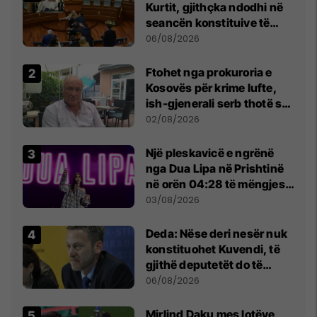
Kurtit, gjithçka ndodhi në
seancën konstituive të
Kuvendit
06/08/2026
Ftohet nga prokuroria e
Kosovës për krime lufte,
ish-gjenerali serb thotë se
dikush e tradhtoi në
02/08/2026
Beograd
Një pleskavicë e ngrënë
nga Dua Lipa në Prishtinë
në orën 04:28 të mëngjesit
- dhe bota digjitale serbe
03/08/2026
shpall gjendjen e luftës
Deda: Nëse deri nesër nuk
konstituohet Kuvendi, të
gjithë deputetët do të
bëjnë shkelje të rëndë
06/08/2026
kushtetuese
Mirlind Daku mes lotëve