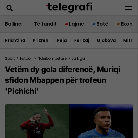
Ballina
Të fundit
Lajme
Botë
Ekono
Prishtina
Prizreni
Peja
Ferizaj
Gjakova
Mitrov
Sport
>
Futboll
>
Ndërkombëtare
>
La Liga
Vetëm dy gola diferencë, Muriqi
sfidon Mbappen për trofeun
'Pichichi'