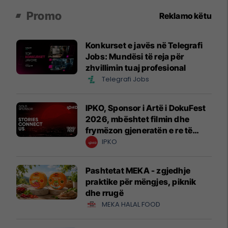
Promo
Reklamo këtu
Konkurset e javës në Telegrafi
Jobs: Mundësi të reja për
zhvillimin tuaj profesional
Telegrafi Jobs
IPKO, Sponsor i Artë i DokuFest
2026, mbështet filmin dhe
frymëzon gjeneratën e re të
krijuesve
IPKO
Pashtetat MEKA - zgjedhje
praktike për mëngjes, piknik
dhe rrugë
MEKA HALAL FOOD