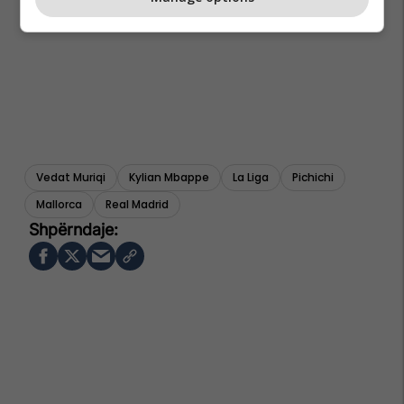
Vedat Muriqi
Kylian Mbappe
La Liga
Pichichi
Mallorca
Real Madrid