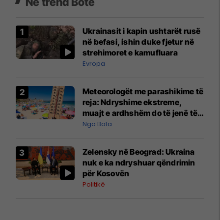
Në trend Botë
Ukrainasit i kapin ushtarët rusë
në befasi, ishin duke fjetur në
strehimoret e kamufluara
Evropa
Meteorologët me parashikime të
reja: Ndryshime ekstreme,
muajt e ardhshëm do të jenë të
pazakontë
Nga Bota
Zelensky në Beograd: Ukraina
nuk e ka ndryshuar qëndrimin
për Kosovën
Politikë