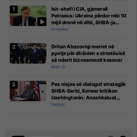
Ish-shefi i CIA, gjenerali
Petraeus: Ukraina përdor mbi 10
mijë dronë në ditë, SHBA-ja
mbetet shumë prapa në
Amerika
prodhim
Dritan Abazoviqi merret në
pyetje për dhënien e shtetësisë
së nderit biznesmenit kosovar
Mali i Zi
Pas nisjes së dialogut strategjik
SHBA-Serbi, Serwer kritikon
Uashingtonin: Anashkaluat
Banjskën, sulmin ndaj KFOR-it
Serbia
dhe rrëmbimin e Policëve të
Kosovës