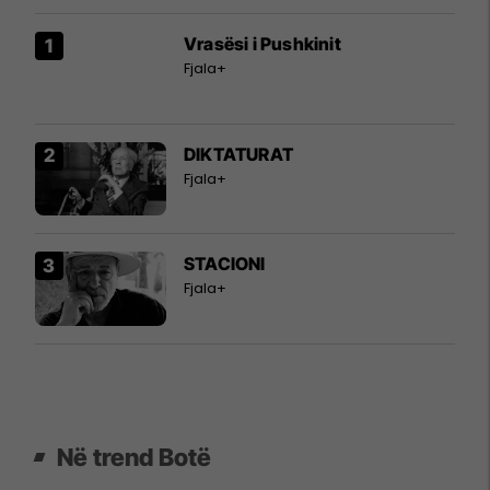
Vrasësi i Pushkinit
Fjala+
DIKTATURAT
Fjala+
STACIONI
Fjala+
Në trend Botë