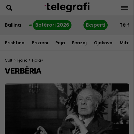
Ballina
Botërori 2026
Eksperti
Të fu
Prishtina
Prizreni
Peja
Ferizaj
Gjakova
Mitrov
Cult
>
Fjalët
>
Fjala+
VERBËRIA