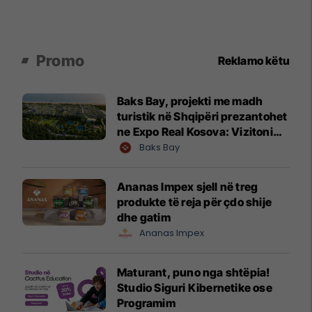
Promo
Reklamo këtu
Baks Bay, projekti me madh
turistik në Shqipëri prezantohet
ne Expo Real Kosova: Vizitoni
shtandin dhe zbuloni
Baks Bay
mundësitë e investimit
Ananas Impex sjell në treg
produkte të reja për çdo shije
dhe gatim
Ananas Impex
Maturant, puno nga shtëpia!
Studio Siguri Kibernetike ose
Programim