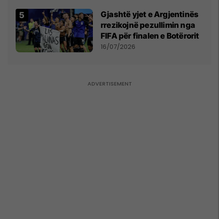
Kupës së Botës
Gjashtë yjet e Argjentinës
rrezikojnë pezullimin nga
FIFA për finalen e Botërorit
16/07/2026