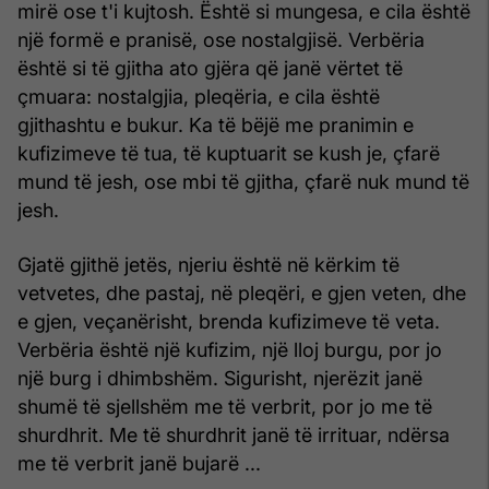
mirë ose t'i kujtosh. Është si mungesa, e cila është
një formë e pranisë, ose nostalgjisë. Verbëria
është si të gjitha ato gjëra që janë vërtet të
çmuara: nostalgjia, pleqëria, e cila është
gjithashtu e bukur. Ka të bëjë me pranimin e
kufizimeve të tua, të kuptuarit se kush je, çfarë
mund të jesh, ose mbi të gjitha, çfarë nuk mund të
jesh.
Gjatë gjithë jetës, njeriu është në kërkim të
vetvetes, dhe pastaj, në pleqëri, e gjen veten, dhe
e gjen, veçanërisht, brenda kufizimeve të veta.
Verbëria është një kufizim, një lloj burgu, por jo
një burg i dhimbshëm. Sigurisht, njerëzit janë
shumë të sjellshëm me të verbrit, por jo me të
shurdhrit. Me të shurdhrit janë të irrituar, ndërsa
me të verbrit janë bujarë ...