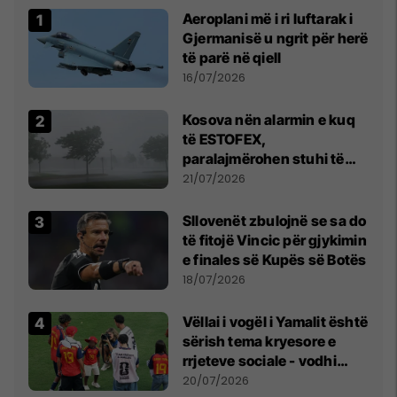
Aeroplani më i ri luftarak i
Gjermanisë u ngrit për herë
të parë në qiell
16/07/2026
Kosova nën alarmin e kuq
të ESTOFEX,
paralajmërohen stuhi të
fuqishme me breshër dhe
21/07/2026
erëra të forta
Sllovenët zbulojnë se sa do
të fitojë Vincic për gjykimin
e finales së Kupës së Botës
18/07/2026
Vëllai i vogël i Yamalit është
sërish tema kryesore e
rrjeteve sociale - vodhi
vëmendjen pas finales së
20/07/2026