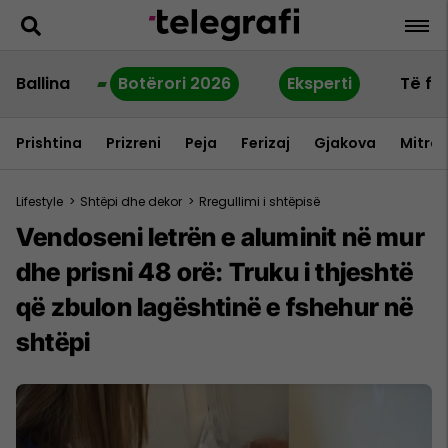
Ballina
Botërori 2026
Eksperti
Të fu
Prishtina
Prizreni
Peja
Ferizaj
Gjakova
Mitrov
Lifestyle
>
Shtëpi dhe dekor
>
Rregullimi i shtëpisë
Vendoseni letrën e aluminit në mur
dhe prisni 48 orë: Truku i thjeshtë
që zbulon lagështinë e fshehur në
shtëpi