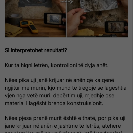
Si interpretohet rezultati?
Kur ta hiqni letrën, kontrolloni të dyja anët.
Nëse pika uji janë krijuar në anën që ka qenë
ngjitur me murin, kjo mund të tregojë se lagështia
vjen nga vetë muri: depërtim uji, rrjedhje ose
material i lagësht brenda konstruksionit.
Nëse pjesa pranë murit është e thatë, por pika uji
janë krijuar në anën e jashtme të letrës, atëherë