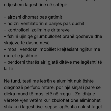
ndjeshëm lagështinë në shtëpi:
– ajrosni dhomat pas gatimit
– ndizni ventilatorin e banjës pas dushit
– kontrolloni izolimin e dritareve
– fshini ujin që grumbullohet pranë qosheve dhe
skajeve të dyshemesë
– mos i vendosni mobiliet krejtësisht ngjitur me
muret e jashtme
– përdorni tharës ajri gjatë ditëve me lagështi të
lartë
Në fund, testi me letrën e aluminit nuk është
diagnozë përfundimtare, por një sinjal i parë se
diçka mund të mos jetë në rregull. Zgjidhja e
vërtetë vjen vetëm kur zbulohet dhe eliminohet
shkaku i lagështisë, sepse lagështia nuk shfaqet