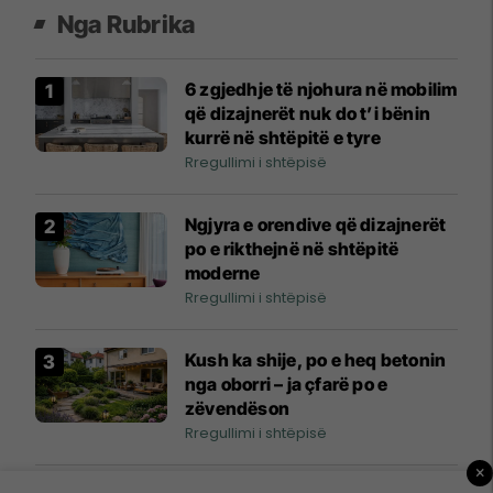
Nga Rubrika
6 zgjedhje të njohura në mobilim
që dizajnerët nuk do t’i bënin
kurrë në shtëpitë e tyre
Rregullimi i shtëpisë
Ngjyra e orendive që dizajnerët
po e rikthejnë në shtëpitë
moderne
Rregullimi i shtëpisë
Kush ka shije, po e heq betonin
nga oborri – ja çfarë po e
zëvendëson
Rregullimi i shtëpisë
×