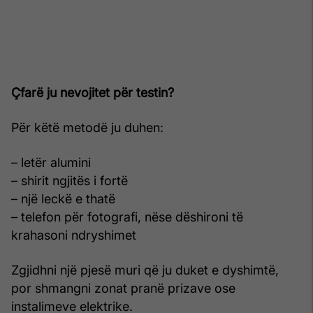
Çfarë ju nevojitet për testin?
Për këtë metodë ju duhen:
– letër alumini
– shirit ngjitës i fortë
– një leckë e thatë
– telefon për fotografi, nëse dëshironi të
krahasoni ndryshimet
Zgjidhni një pjesë muri që ju duket e dyshimtë,
por shmangni zonat pranë prizave ose
instalimeve elektrike.