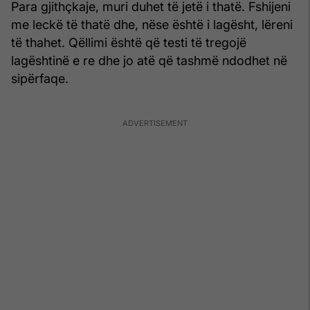
Para gjithçkaje, muri duhet të jetë i thatë. Fshijeni
me leckë të thatë dhe, nëse është i lagësht, lëreni
të thahet. Qëllimi është që testi të tregojë
lagështinë e re dhe jo atë që tashmë ndodhet në
sipërfaqe.