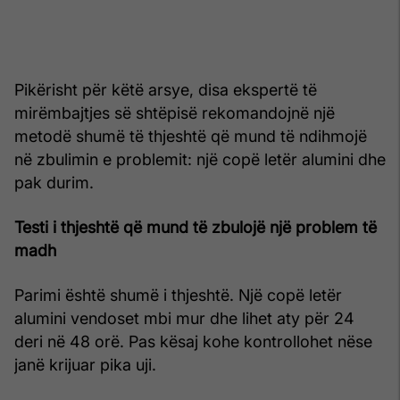
Pikërisht për këtë arsye, disa ekspertë të
mirëmbajtjes së shtëpisë rekomandojnë një
metodë shumë të thjeshtë që mund të ndihmojë
në zbulimin e problemit: një copë letër alumini dhe
pak durim.
Testi i thjeshtë që mund të zbulojë një problem të
madh
Parimi është shumë i thjeshtë. Një copë letër
alumini vendoset mbi mur dhe lihet aty për 24
deri në 48 orë. Pas kësaj kohe kontrollohet nëse
janë krijuar pika uji.