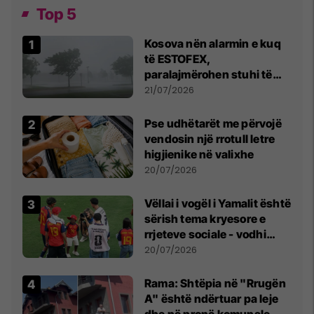
Top 5
Kosova nën alarmin e kuq
të ESTOFEX,
paralajmërohen stuhi të
fuqishme me breshër dhe
21/07/2026
erëra të forta
Pse udhëtarët me përvojë
vendosin një rrotull letre
higjienike në valixhe
20/07/2026
Vëllai i vogël i Yamalit është
sërish tema kryesore e
rrjeteve sociale - vodhi
vëmendjen pas finales së
20/07/2026
Kupës së Botës
Rama: Shtëpia në "Rrugën
A" është ndërtuar pa leje