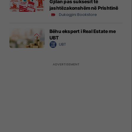
Gjilan pas suksesit të
jashtëzakonshëm në Prishtinë
Dukagjini Bookstore
Bëhu ekspert i Real Estate me
UBT
UBT