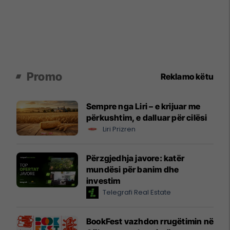
Promo
Reklamo këtu
Sempre nga Liri – e krijuar me
përkushtim, e dalluar për cilësi
Liri Prizren
Përzgjedhja javore: katër
mundësi për banim dhe
investim
Telegrafi Real Estate
BookFest vazhdon rrugëtimin në