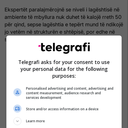
Ekspertët paralajmërojnë se niveli i lagështisë në
ambiente të mbyllura nuk duhet të kalojë rreth 50
për qind, sepse lagështia e tepërt mund të ndikojë
jo vetëm në strukturën e shtëpisë, por edhe në
shëndetin e banorëve.
Telegrafi asks for your consent to use
your personal data for the following
purposes:
Personalised advertising and content, advertising and
content measurement, audience research and
services development
Store and/or access information on a device
Learn more