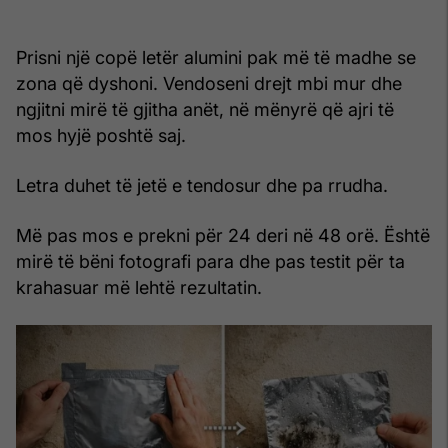
Prisni një copë letër alumini pak më të madhe se
zona që dyshoni. Vendoseni drejt mbi mur dhe
ngjitni mirë të gjitha anët, në mënyrë që ajri të
mos hyjë poshtë saj.
Letra duhet të jetë e tendosur dhe pa rrudha.
Më pas mos e prekni për 24 deri në 48 orë. Është
mirë të bëni fotografi para dhe pas testit për ta
krahasuar më lehtë rezultatin.