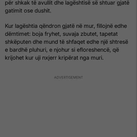
për shkak të avullit dhe lagështisë së shtuar gjatë
gatimit ose dushit.
Kur lagështia qëndron gjatë në mur, fillojnë edhe
dëmtimet: boja fryhet, suvaja zbutet, tapetat
shkëputen dhe mund të shfaqet edhe një shtresë
e bardhë pluhuri, e njohur si efloreshencë, që
krijohet kur uji nxjerr kripërat nga muri.