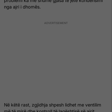
problemi ka më shumë gjasa të jetë kondensimi
nga ajri i dhomës.
Në këtë rast, zgjidhja shpesh lidhet me ventilim
më të mirë dhe kontroll të lagështisë së ajrit.