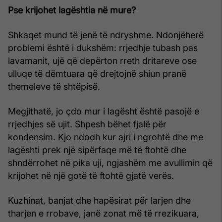
Pse krijohet lagështia në mure?
Shkaqet mund të jenë të ndryshme. Ndonjëherë
problemi është i dukshëm: rrjedhje tubash pas
lavamanit, ujë që depërton rreth dritareve ose
ulluqe të dëmtuara që drejtojnë shiun pranë
themeleve të shtëpisë.
Megjithatë, jo çdo mur i lagësht është pasojë e
rrjedhjes së ujit. Shpesh bëhet fjalë për
kondensim. Kjo ndodh kur ajri i ngrohtë dhe me
lagështi prek një sipërfaqe më të ftohtë dhe
shndërrohet në pika uji, ngjashëm me avullimin që
krijohet në një gotë të ftohtë gjatë verës.
Kuzhinat, banjat dhe hapësirat për larjen dhe
tharjen e rrobave, janë zonat më të rrezikuara,