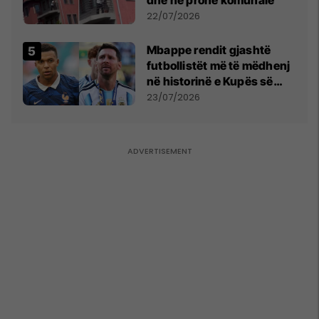
dhe në pronë komunale
22/07/2026
Mbappe rendit gjashtë
futbollistët më të mëdhenj
në historinë e Kupës së
Botës, Messi mbetet i dyti
23/07/2026