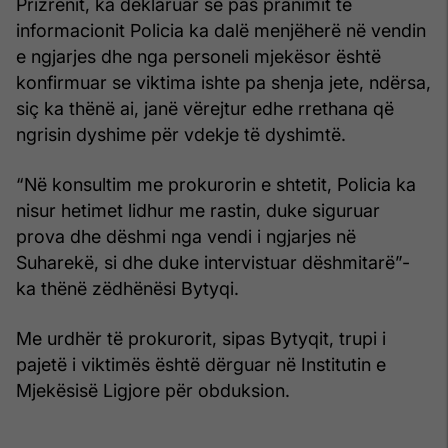
Prizrenit, ka deklaruar se pas pranimit të
informacionit Policia ka dalë menjëherë në vendin
e ngjarjes dhe nga personeli mjekësor është
konfirmuar se viktima ishte pa shenja jete, ndërsa,
siç ka thënë ai, janë vërejtur edhe rrethana që
ngrisin dyshime për vdekje të dyshimtë.
“Në konsultim me prokurorin e shtetit, Policia ka
nisur hetimet lidhur me rastin, duke siguruar
prova dhe dëshmi nga vendi i ngjarjes në
Suharekë, si dhe duke intervistuar dëshmitarë”-
ka thënë zëdhënësi Bytyqi.
Me urdhër të prokurorit, sipas Bytyqit, trupi i
pajetë i viktimës është dërguar në Institutin e
Mjekësisë Ligjore për obduksion.