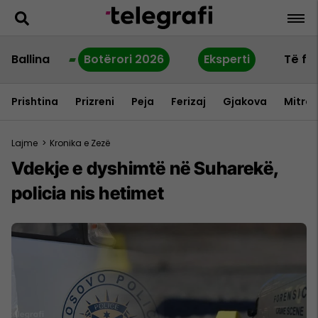
Ballina
Botërori 2026
Eksperti
Të fu
Prishtina
Prizreni
Peja
Ferizaj
Gjakova
Mitrov
Lajme
>
Kronika e Zezë
Vdekje e dyshimtë në Suharekë,
policia nis hetimet