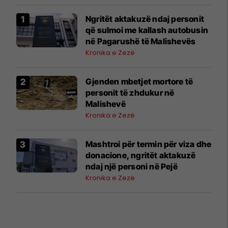
Ngritët aktakuzë ndaj personit
që sulmoi me kallash autobusin
në Pagarushë të Malishevës
Kronika e Zezë
Gjenden mbetjet mortore të
personit të zhdukur në
Malishevë
Kronika e Zezë
Mashtroi për termin për viza dhe
donacione, ngritët aktakuzë
ndaj një personi në Pejë
Kronika e Zezë