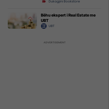
Dukagjini Bookstore
Bëhu ekspert i Real Estate me
UBT
UBT