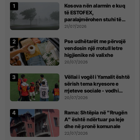
Kosova nën alarmin e kuq
të ESTOFEX,
paralajmërohen stuhi të
fuqishme me breshër dhe
21/07/2026
erëra të forta
Pse udhëtarët me përvojë
vendosin një rrotull letre
higjienike në valixhe
20/07/2026
Vëllai i vogël i Yamalit është
sërish tema kryesore e
rrjeteve sociale - vodhi
vëmendjen pas finales së
20/07/2026
Kupës së Botës
Rama: Shtëpia në "Rrugën
A" është ndërtuar pa leje
dhe në pronë komunale
22/07/2026