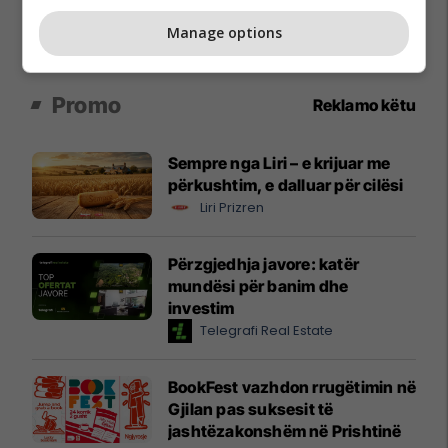
Manage options
Promo
Reklamo këtu
Sempre nga Liri – e krijuar me
përkushtim, e dalluar për cilësi
Liri Prizren
Përzgjedhja javore: katër
mundësi për banim dhe
investim
Telegrafi Real Estate
BookFest vazhdon rrugëtimin në
Gjilan pas suksesit të
jashtëzakonshëm në Prishtinë