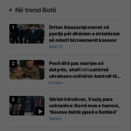
Në trend Botë
Dritan Abazoviqi merret në
pyetje për dhënien e shtetësisë
së nderit biznesmenit kosovar
Mali i Zi
Pesë ditë pas marrjes së
detyrës, shefi i ri i ushtrisë
ukrainase urdhëron kontroll të
madh
Evropa
Sërish kërcënon, Vuçiq para
ushtarëve: Kurrë mos e harroni,
'Kosova është pjesë e Serbisë'
Serbia