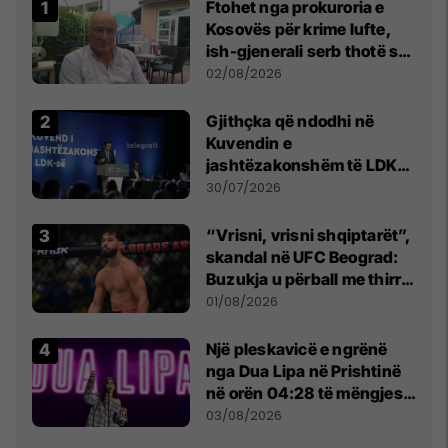
Ftohet nga prokuroria e
Kosovës për krime lufte,
ish-gjenerali serb thotë se
dikush e tradhtoi në
02/08/2026
Beograd
Gjithçka që ndodhi në
Kuvendin e
jashtëzakonshëm të LDK-
së
30/07/2026
“Vrisni, vrisni shqiptarët”,
skandal në UFC Beograd:
Buzukja u përball me thirrje
anti-shqiptare nga
01/08/2026
tribunat
Një pleskavicë e ngrënë
nga Dua Lipa në Prishtinë
në orën 04:28 të mëngjesit
- dhe bota digjitale serbe
03/08/2026
shpall gjendjen e luftës