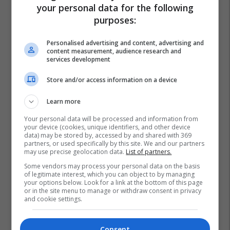
your personal data for the following
purposes:
Personalised advertising and content, advertising and
content measurement, audience research and
services development
Store and/or access information on a device
Learn more
Your personal data will be processed and information from
your device (cookies, unique identifiers, and other device
Prokuroria Themelore E Prizrenit
Kanabis
data) may be stored by, accessed by and shared with 369
partners, or used specifically by this site. We and our partners
Prizreni Lokale
may use precise geolocation data.
List of partners.
Some vendors may process your personal data on the basis
of legitimate interest, which you can object to by managing
your options below. Look for a link at the bottom of this page
or in the site menu to manage or withdraw consent in privacy
and cookie settings.
Consent