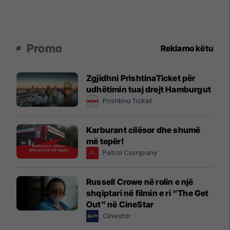
Promo
Reklamo këtu
Zgjidhni PrishtinaTicket për
udhëtimin tuaj drejt Hamburgut
Prishtina Ticket
Karburant cilësor dhe shumë
më tepër!
Petrol Company
Russell Crowe në rolin e një
shqiptari në filmin e ri “The Get
Out” në CineStar
Cinestar