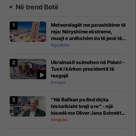
Në trend Botë
Meteorologët me parashikime të
reja: Ndryshime ekstreme,
muajt e ardhshëm do të jenë të
pazakontë
Nga Bota
Ukrainasit sulmohen në Poloni -
Tusk i kërkon presidentit të
reagojë
Evropa
“Në Ballkan po lind diçka
historikisht krejt e re” - një
bisedë me Oliver Jens Schmitt
mbi protestat në Shqipëri dhe të
Shqipëri
kaluarën e rajonit