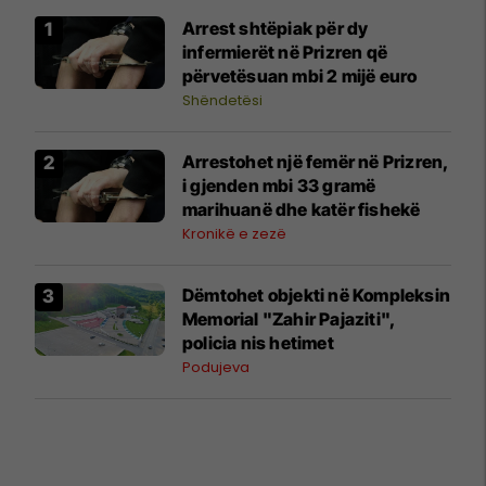
​Arrest shtëpiak për dy
infermierët në Prizren që
përvetësuan mbi 2 mijë euro
Shëndetësi
Arrestohet një femër në Prizren,
i gjenden mbi 33 gramë
marihuanë dhe katër fishekë
Kronikë e zezë
Dëmtohet objekti në Kompleksin
Memorial "Zahir Pajaziti",
policia nis hetimet
Podujeva