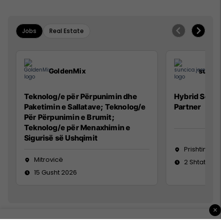
Jobs
Real Estate
GoldenMix
sunci
Teknolog/e për Përpunimin dhe
Hybrid Senio
Paketimin e Sallatave; Teknolog/e
Partner
Për Përpunimin e Brumit;
Teknolog/e për Menaxhimin e
Sigurisë së Ushqimit
Prishtinë
Mitrovicë
2 Shtator 2
15 Gusht 2026
×