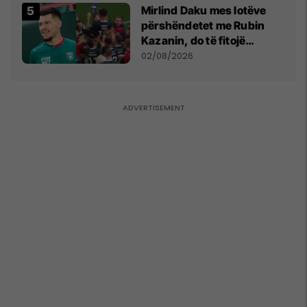
Mirlind Daku mes lotëve
përshëndetet me Rubin
Kazanin, do të fitojë
miliona te Spartak Moska
02/08/2026