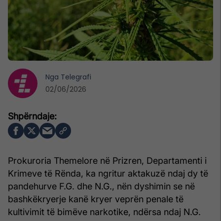
Nga
Telegrafi
02/06/2026
Prokuroria Themelore në Prizren, Departamenti i
Krimeve të Rënda, ka ngritur aktakuzë ndaj dy të
pandehurve F.G. dhe N.G., nën dyshimin se në
bashkëkryerje kanë kryer veprën penale të
kultivimit të bimëve narkotike, ndërsa ndaj N.G.