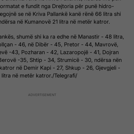
rmatat e fundit nga Drejtoria për punë hidro-
egojnë se në Kriva Pallankë kanë rënë 66 litra shi
ndërsa në Kumanovë 21 litra në metër katror.
ankës, shumë shi ka ra edhe në Manastir - 48 litra,
lçan - 46, në Dibër - 45, Pretor - 44, Mavrovë,
evë -43, Pozharan - 42, Lazaropojë - 41, Dojran
Berovë -35, Shtip - 34, Strumicë - 30, ndërsa nën
 katror në Demir Kapi - 27, Shkup - 26, Gjevgjeli -
litra në metër katror./Telegrafi/