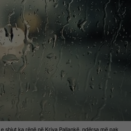
e shiut ka rënë në Kriva Pallankë, ndërsa më pak