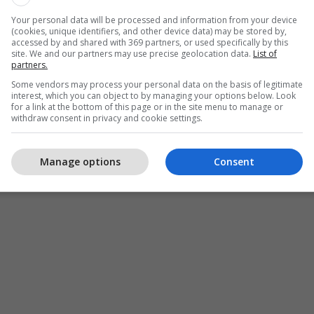
Your personal data will be processed and information from your device
(cookies, unique identifiers, and other device data) may be stored by,
accessed by and shared with 369 partners, or used specifically by this
site. We and our partners may use precise geolocation data.
List of
partners.
Some vendors may process your personal data on the basis of legitimate
interest, which you can object to by managing your options below. Look
for a link at the bottom of this page or in the site menu to manage or
withdraw consent in privacy and cookie settings.
Manage options
Consent