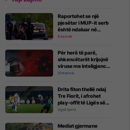
Raportohet se një
pjesëtar i MUP-it serb
është ndaluar në
Jarinë
Kosovë
Për herë të parë,
shkencëtarët krijojnë
viruse me inteligjencë
artificiale
Shkencë
Drita fiton thellë ndaj
Tre Fiorit, i afrohet
play-offit të Ligës së
Konferencës
Ligat tjera
Mediat gjermane