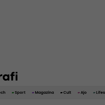
ech
Sport
Magazina
Cult
Ajo
Life