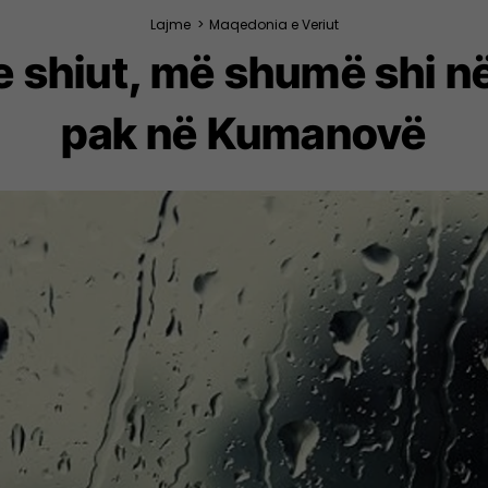
Lajme
>
Maqedonia e Veriut
e shiut, më shumë shi në
pak në Kumanovë