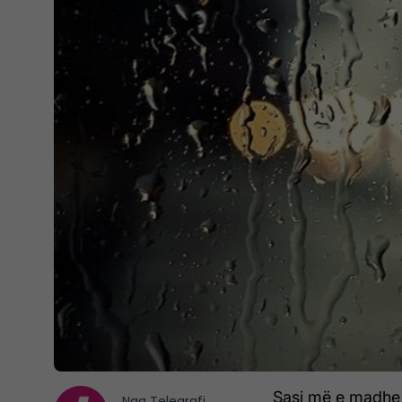
Sasi më e madhe 
Nga
Telegrafi