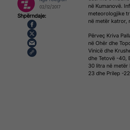
në Kumanovë. Info
02/12/2017
meteorologjike tr
në metër katror, 
Përveç Kriva Pall
në Ohër dhe Topol
Vinicë dhe Krush
dhe Tetovë -40, 
30 litra në metër
23 dhe Prilep -22 