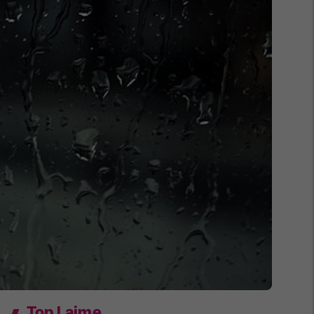
Top Lajme