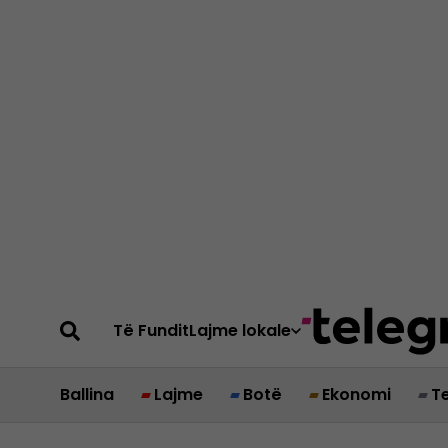
Të Fundit
Lajme lokale
Ballina
Lajme
Botë
Ekonomi
T