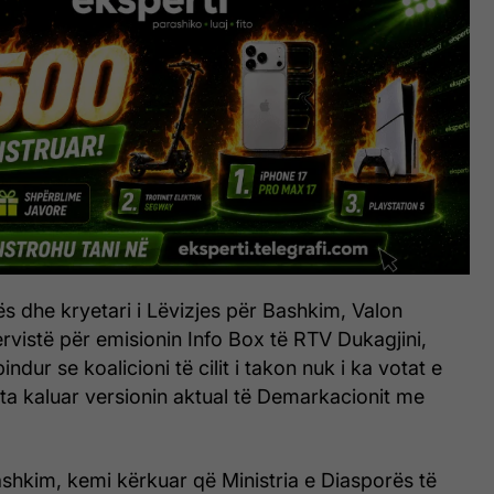
rës dhe kryetari i Lëvizjes për Bashkim, Valon
tervistë për emisionin Info Box të RTV Dukagjini,
indur se koalicioni të cilit i takon nuk i ka votat e
ta kaluar versionin aktual të Demarkacionit me
ashkim, kemi kërkuar që Ministria e Diasporës të