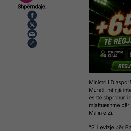
Ministri i Diaspo
Murati, në një in
është shprehur i b
mjaftueshme për 
Malin e Zi.
"Si Lëvizje për B