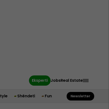
Eksperti
Jobs
Real Estate
style
Shëndeti
Fun
Newsletter