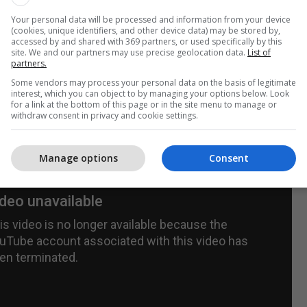
Your personal data will be processed and information from your device
ë Info Box ka njoftuar se numri i regjistruar i
(cookies, unique identifiers, and other device data) may be stored by,
 tanë në diasporë deri me tani është 400 mijë.
accessed by and shared with 369 partners, or used specifically by this
site. We and our partners may use precise geolocation data.
List of
partners.
komplete e diasporës do të jetë gati në mars të vitit
Some vendors may process your personal data on the basis of legitimate
i./RTV Dukagjini-Telegrafi/
interest, which you can object to by managing your options below. Look
for a link at the bottom of this page or in the site menu to manage or
withdraw consent in privacy and cookie settings.
Manage options
Consent