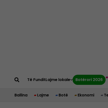
Të Fundit
Lajme lokale
Botërori 2026
Ballina
Lajme
Botë
Ekonomi
T