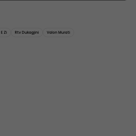
E Zi
Rtv Dukagjini
Valon Murati