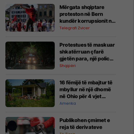
Mërgata shqiptare
proteston në Bern
kundër korrupsionit në
Shqipëri dhe në
Telegrafi Zvicer
mbështetje të
“Revolucionit të
Protestues të maskuar
flamingove”
shkatërruan çfarë
gjetën para, një police
mbeti e lënduar - çfarë
Shqipëri
ndodhi gjatë mesnatës
në komisariatin numër
16 fëmijë të mbajtur të
3
mbyllur në një dhomë
në Ohio për 4 vjet
shpëtohen - tani ata i
Amerika
pret një sfidë e madhe
Publikohen çmimet e
reja të derivateve