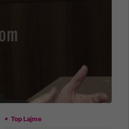
Top Lajme