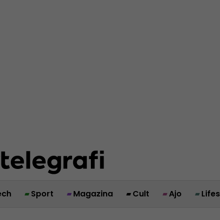
ech
Sport
Magazina
Cult
Ajo
Life