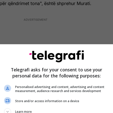
për qëndrimet tona", është shprehur Murati.
Telegrafi asks for your consent to use your
personal data for the following purposes:
Personalised advertising and content, advertising and content
measurement, audience research and services development
Store and/or access information on a device
 bisedë me Kadri Veselin ai ka diskutuar për nevojën e
zistimit të kësaj ministrie.
Learn more