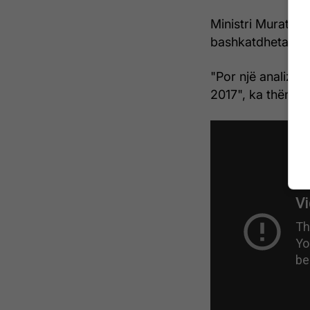
Ministri Murati, n
bashkatdhetarëve
"Por një analizë 
2017", ka thënë a