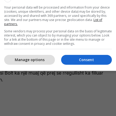
Your personal data will be processed and information from your device
(cookies, unique identifiers, and other device data) may be stored by,
shklojtarëve, Foto: Gallo Images
accessed by and shared with 369 partners, or used specifically by this
site. We and our partners may use precise geolocation data.
List of
partners.
ka aluduar për transferimin e tij duke paralajmëruar
Some vendors may process your personal data on the basis of legitimate
tar për të martën gjatë ditës.
interest, which you can object to by managing your options below. Look
for a link at the bottom of this page or in the site menu to manage or
withdraw consent in privacy and cookie settings.
t sociale nxiti i pari kurreshtjen duke paralajmëruar
aje me një klub futbolli.
Manage options
Consent
nuk do të jetë i njëjtë", ka shkruar klubi i ri i Bolt në
si Bolt ka një muaj që prej se rregullisht ka filluar
n.