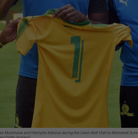
o Mosimane and Hlompho Kekana during the Usain Bolt Visit to Mamelodi Sundo
ges/Getty Images)