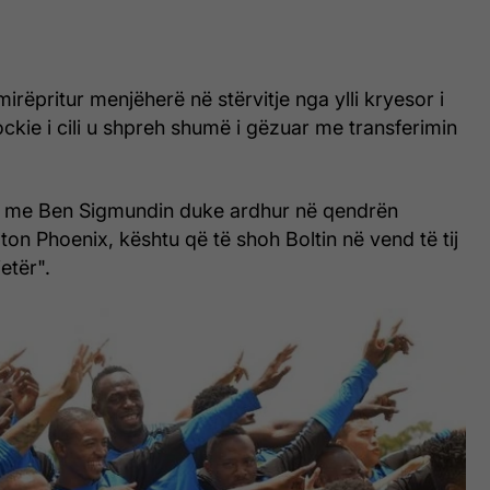
irëpritur menjëherë në stërvitje nga ylli kryesor i
ckie i cili u shpreh shumë i gëzuar me transferimin
 me Ben Sigmundin duke ardhur në qendrën
gton Phoenix, kështu që të shoh Boltin në vend të tij
jetër".