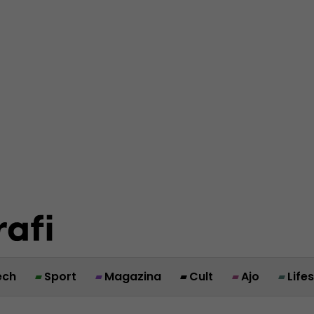
ech
Sport
Magazina
Cult
Ajo
Life