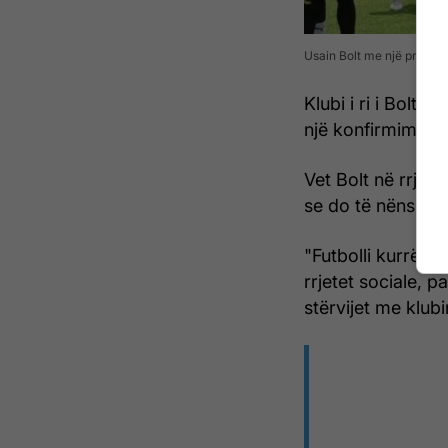
Usain Bolt me një prej ba
Klubi i ri i Bolt 
një konfirmim zyr
Vet Bolt në rrjete
se do të nënshkru
"Futbolli kurrë më 
rrjetet sociale, pa
stërvijet me klubi