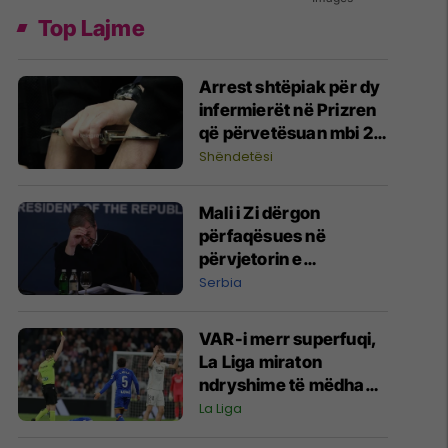
Top Lajme
​Arrest shtëpiak për dy
infermierët në Prizren
që përvetësuan mbi 2
mijë euro
Shëndetësi
Mali i Zi dërgon
përfaqësues në
përvjetorin e
Operacionit “Stuhia”,
Serbia
zemërohet Vuçiq
VAR-i merr superfuqi,
La Liga miraton
ndryshime të mëdha
në rregullat për
La Liga
sezonin e ardhshëm