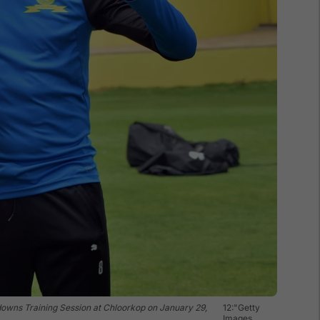
wns Training Session at Chloorkop on January 29,
12:"Getty
Images