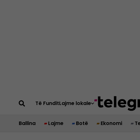
Të Fundit
Lajme lokale
Ballina
Lajme
Botë
Ekonomi
T