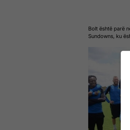
Bolt është parë n
Sundowns, ku ësh