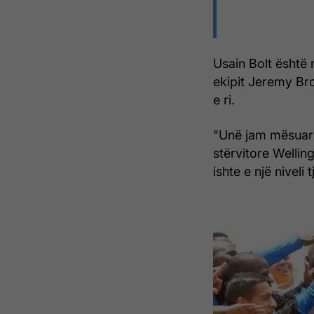
Usain Bolt është m
ekipit Jeremy Bro
e ri.
"Unë jam mësuar
stërvitore Wellin
ishte e një niveli t