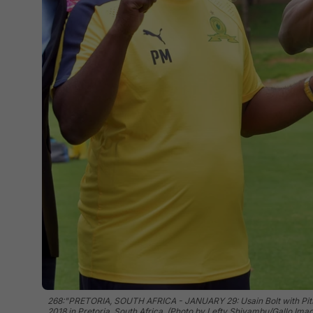
268:"PRETORIA, SOUTH AFRICA - JANUARY 29: Usain Bolt with Pits
2018 in Pretoria, South Africa. (Photo by Lefty Shivambu/Gallo Ima