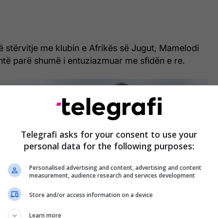
ë stërvitje me klubin e Afrikës së Jugut, Mamelodi
të parë shumë i entuziazmuar me sfidën e re.
Telegrafi asks for your consent to use your
personal data for the following purposes:
Personalised advertising and content, advertising and content
measurement, audience research and services development
Store and/or access information on a device
Learn more