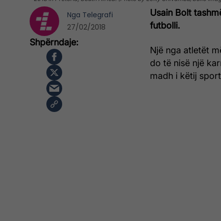
Usain Bolt tashmë
Nga
Telegrafi
futbolli.
27/02/2018
Një nga atletët m
do të nisë një kar
madh i këtij sport