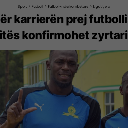
Sport
>
Futboll
>
Futboll-nderkombetare
>
Ligat tjera
ër karrierën prej futboll
itës konfirmohet zyrtari