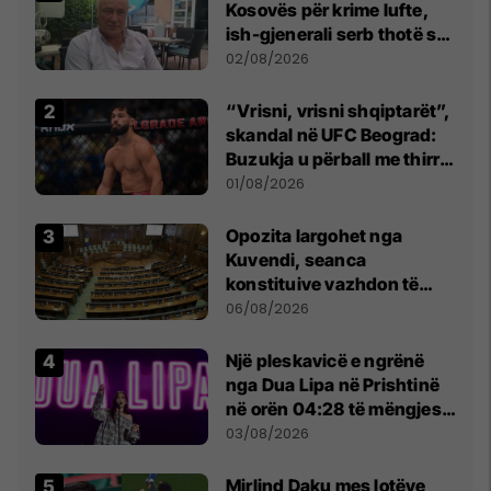
Kosovës për krime lufte,
ish-gjenerali serb thotë se
dikush e tradhtoi në
02/08/2026
Beograd
“Vrisni, vrisni shqiptarët”,
skandal në UFC Beograd:
Buzukja u përball me thirrje
anti-shqiptare nga
01/08/2026
tribunat
Opozita largohet nga
Kuvendi, seanca
konstituive vazhdon të
shtunën në orën 11:00
06/08/2026
Një pleskavicë e ngrënë
nga Dua Lipa në Prishtinë
në orën 04:28 të mëngjesit
- dhe bota digjitale serbe
03/08/2026
shpall gjendjen e luftës
Mirlind Daku mes lotëve