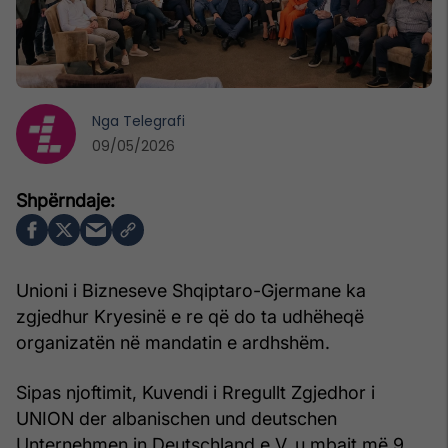
Nga
Telegrafi
09/05/2026
Unioni i Bizneseve Shqiptaro-Gjermane ka
zgjedhur Kryesinë e re që do ta udhëheqë
organizatën në mandatin e ardhshëm.
Sipas njoftimit, Kuvendi i Rregullt Zgjedhor i
UNION der albanischen und deutschen
Unternehmen in Deutschland e.V. u mbajt më 9