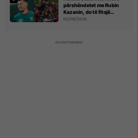
përshëndetet me Rubin
Kazanin, do të fitojë
miliona te Spartak Moska
02/08/2026