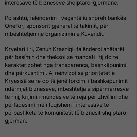
interesave të bizneseve shqiptaro-gjermane.
Po ashtu, falënderim i veçantë iu shpreh bankës
OneFor, sponsorit gjeneral të takimit, për
mbështetjen në organizimin e Kuvendit.
Kryetari i ri, Zenun Krasniqi, falënderoi anëtarët
për besimin dhe theksoi se mandati i tij do të
karakterizohet nga transparenca, bashkëpunimi
dhe përkushtimi. Ai nënvizoi se prioritetet e
Kryesisë së re do të jenë forcimi i bashkëpunimit
ndërmjet bizneseve, mbështetja e sipërmarrësve
të rinj, krijimi i mundësive të reja për zhvillim dhe
përfaqësimi më i fuqishëm i interesave të
përbashkëta të komunitetit të biznesit shqiptaro-
gjerman.