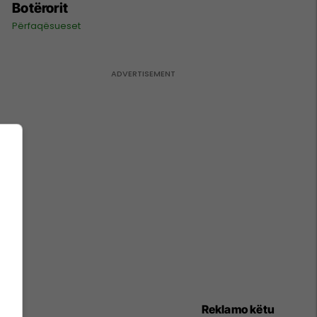
Botërorit
Përfaqësueset
Reklamo këtu