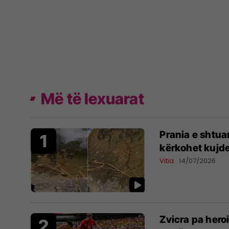
Më të lexuarat
Prania e shtua
kërkohet kujde
Vitia
14/07/2026
Zvicra pa hero