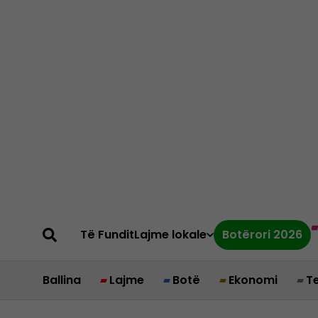
Të Fundit
Lajme lokale
Botërori 2026
Ballina
Lajme
Botë
Ekonomi
T