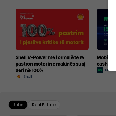
Shell V-Power me formulë të re
MobiSIM:
pastron motorin e makinës suaj
cashbac
deri në 100%
MobiS
Shell
Jobs
Real Estate