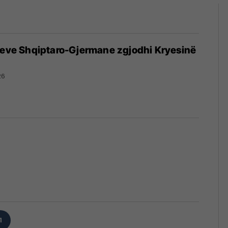
seve Shqiptaro-Gjermane zgjodhi Kryesinë
26
1