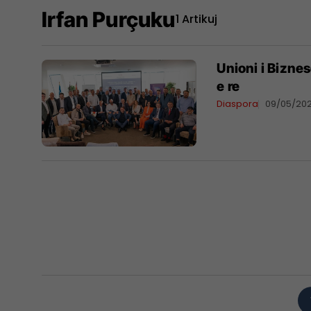
Irfan Purçuku
1 Artikuj
Unioni i Bizne
e re
Diaspora
09/05/20