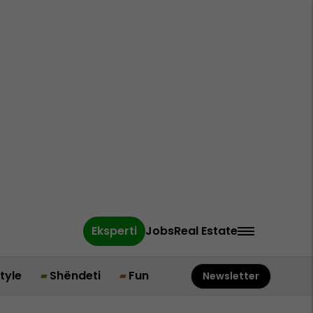
Eksperti
Jobs
Real Estate
style
Shëndeti
Fun
Newsletter