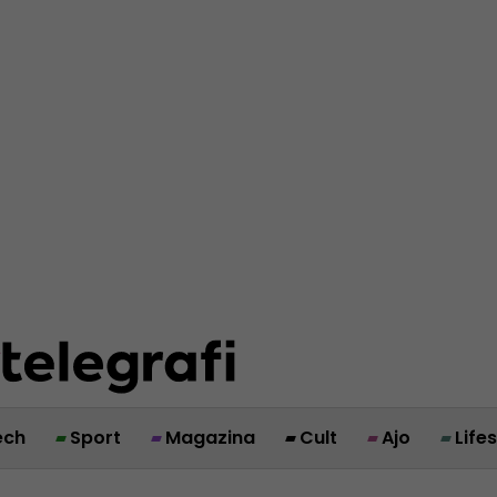
ech
Sport
Magazina
Cult
Ajo
Life