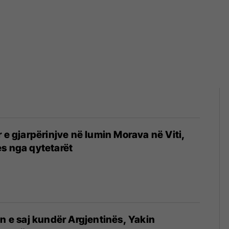
r e gjarpërinjve në lumin Morava në Viti,
s nga qytetarët
in e saj kundër Argjentinës, Yakin