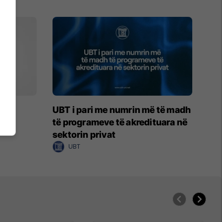
RT
UBT i pari me numrin më të madh
të programeve të akredituara në
sektorin privat
UBT