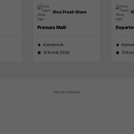
Viva Fresh Store
V
Pranues Malli
Departm
Kamenicë
Kame
31 Korrik 2026
31 Kor