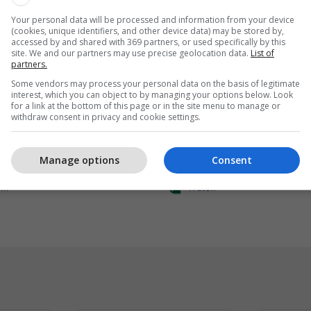
Your personal data will be processed and information from your device
(cookies, unique identifiers, and other device data) may be stored by,
accessed by and shared with 369 partners, or used specifically by this
site. We and our partners may use precise geolocation data.
List of
partners.
Some vendors may process your personal data on the basis of legitimate
interest, which you can object to by managing your options below. Look
for a link at the bottom of this page or in the site menu to manage or
withdraw consent in privacy and cookie settings.
 Internet kudo dhe 15%
Frutex lanson në treg A
Manage options
Consent
k
Ketchup
IM
Frutex