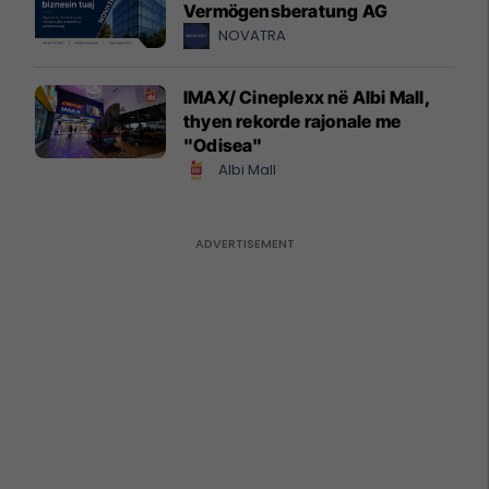
Vermögensberatung AG
NOVATRA
IMAX/ Cineplexx në Albi Mall,
thyen rekorde rajonale me
"Odisea"
Albi Mall