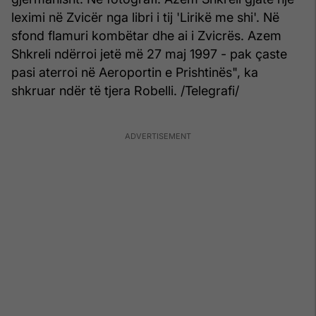
leximi në Zvicër nga libri i tij 'Lirikë me shi'. Në
sfond flamuri kombëtar dhe ai i Zvicrës. Azem
Shkreli ndërroi jetë më 27 maj 1997 - pak çaste
pasi aterroi në Aeroportin e Prishtinës", ka
shkruar ndër të tjera Robelli. /Telegrafi/