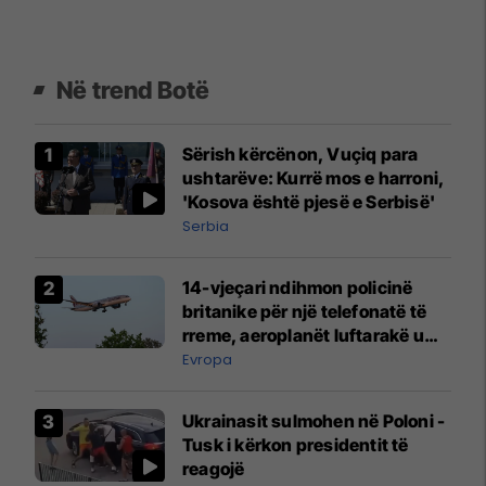
Në trend Botë
Sërish kërcënon, Vuçiq para
ushtarëve: Kurrë mos e harroni,
'Kosova është pjesë e Serbisë'
Serbia
14-vjeçari ndihmon policinë
britanike për një telefonatë të
rreme, aeroplanët luftarakë u
ngritën në ajër për të
Evropa
interceptuar fluturaken e Qatar
Airways që po shkonte drejt
Ukrainasit sulmohen në Poloni -
Mançesterit
Tusk i kërkon presidentit të
reagojë