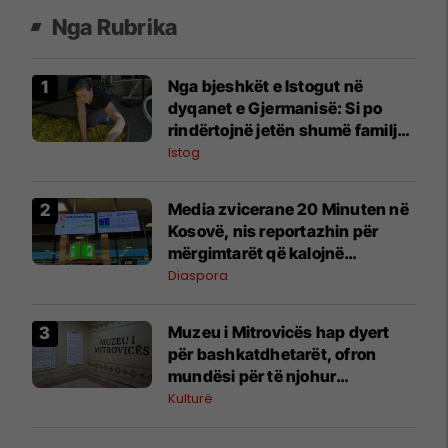
Nga Rubrika
Nga bjeshkët e Istogut në
dyqanet e Gjermanisë: Si po
rindërtojnë jetën shumë familje
nga eksporti i bimëve mjekësore
Istog
Media zvicerane 20 Minuten në
Kosovë, nis reportazhin për
mërgimtarët që kalojnë
pushimet në vendlindje
Diaspora
Muzeu i Mitrovicës hap dyert
për bashkatdhetarët, ofron
mundësi për të njohur
trashëgiminë kulturore të
Kulturë
qytetit