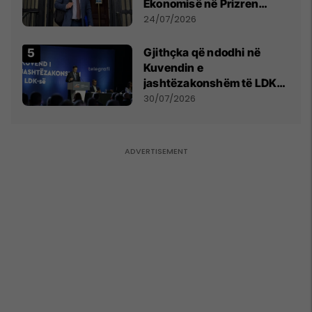
Ekonomisë në Prizren
mohon pretendimet
24/07/2026
Gjithçka që ndodhi në
Kuvendin e
jashtëzakonshëm të LDK-
së
30/07/2026