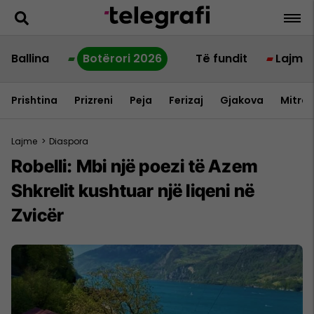
Ballina
Botërori 2026
Të fundit
Lajme
Prishtina
Prizreni
Peja
Ferizaj
Gjakova
Mitrov
Lajme
>
Diaspora
Robelli: Mbi një poezi të Azem
Shkrelit kushtuar një liqeni në
Zvicër