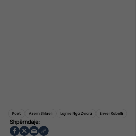
Poet
Azem Shkreli
Lajme Nga Zvicra
Enver Robelli