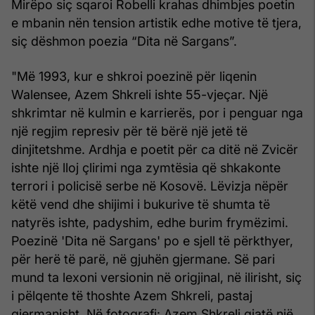
Mirëpo siç sqaroi Robelli krahas dhimbjes poetin
e mbanin nën tension artistik edhe motive të tjera,
siç dëshmon poezia “Dita në Sargans”.
"Më 1993, kur e shkroi poezinë për liqenin
Walensee, Azem Shkreli ishte 55-vjeçar. Një
shkrimtar në kulmin e karrierës, por i penguar nga
një regjim represiv për të bërë një jetë të
dinjitetshme. Ardhja e poetit për ca ditë në Zvicër
ishte një lloj çlirimi nga zymtësia që shkakonte
terrori i policisë serbe në Kosovë. Lëvizja nëpër
këtë vend dhe shijimi i bukurive të shumta të
natyrës ishte, padyshim, edhe burim frymëzimi.
Poezinë 'Dita në Sargans' po e sjell të përkthyer,
për herë të parë, në gjuhën gjermane. Së pari
mund ta lexoni versionin në origjinal, në ilirisht, siç
i pëlqente të thoshte Azem Shkreli, pastaj
gjermanisht. Në fotografi: Azem Shkreli gjatë një