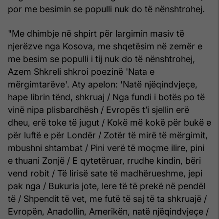
por me besimin se populli nuk do të nënshtrohej.
"Me dhimbje në shpirt për largimin masiv të
njerëzve nga Kosova, me shqetësim në zemër e
me besim se populli i tij nuk do të nënshtrohej,
Azem Shkreli shkroi poezinë 'Nata e
mërgimtarëve'. Aty apelon: 'Natë njëqindvjeçe,
hape librin tënd, shkruaj / Nga fundi i botës po të
vinë nipa plisbardhësh / Evropës t’i sjellin erë
dheu, erë toke të jugut / Kokë më kokë për bukë e
për luftë e për Londër / Zotër të mirë të mërgimit,
mbushni shtambat / Pini verë të moçme ilire, pini
e thuani Zonjë / E qytetëruar, rrudhe kindin, bëri
vend robit / Të lirisë sate të madhërueshme, jepi
pak nga / Bukuria jote, lere të të prekë në pendël
të / Shpendit të vet, me futë të saj të ta shkruajë /
Evropën, Anadollin, Amerikën, natë njëqindvjeçe /