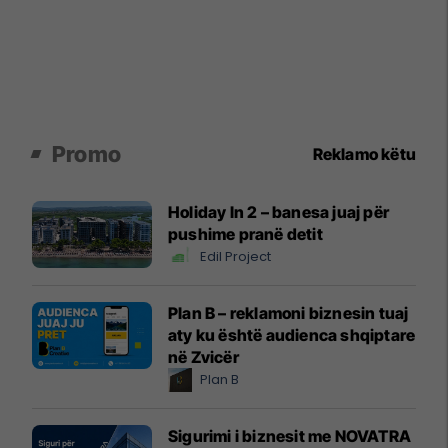
Promo
Reklamo këtu
Holiday In 2 – banesa juaj për
pushime pranë detit
Edil Project
Plan B – reklamoni biznesin tuaj
aty ku është audienca shqiptare
në Zvicër
Plan B
Sigurimi i biznesit me NOVATRA