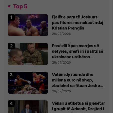
Top 5
Fjalët e para të Joshuas
pas fitores me nokaut ndaj
Kristian Prengës
26/07/2026
Pesë ditë pas marrjes së
detyrës, shefi i ri i ushtrisë
ukrainase urdhëron
kontroll të madh
26/07/2026
Vetëm dy raunde dhe
miliona euro në xhep,
zbulohet sa fituan Joshua
e Prenga
26/07/2026
Vëllai iu etiketua si pjesëtar
i grupit të Arkanit, Drejtori i