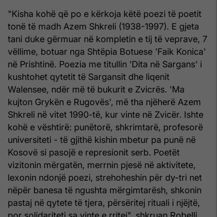
"Kisha kohë që po e kërkoja këtë poezi të poetit
tonë të madh Azem Shkreli (1938-1997). E gjeta
tani duke gërmuar në kompletin e tij të veprave, 7
vëllime, botuar nga Shtëpia Botuese 'Faik Konica'
në Prishtinë. Poezia me titullin 'Dita në Sargans' i
kushtohet qytetit të Sargansit dhe liqenit
Walensee, ndër më të bukurit e Zvicrës. 'Ma
kujton Grykën e Rugovës', më tha njëherë Azem
Shkreli në vitet 1990-të, kur vinte në Zvicër. Ishte
kohë e vështirë: punëtorë, shkrimtarë, profesorë
universiteti - të gjithë kishin mbetur pa punë në
Kosovë si pasojë e represionit serb. Poetët
vizitonin mërgatën, merrnin pjesë në aktivitete,
lexonin ndonjë poezi, strehoheshin për dy-tri net
nëpër banesa të ngushta mërgimtarësh, shkonin
pastaj në qytete të tjera, përsëritej rituali i njëjtë,
por solidariteti sa vinte e rritej", shkruan Robelli.