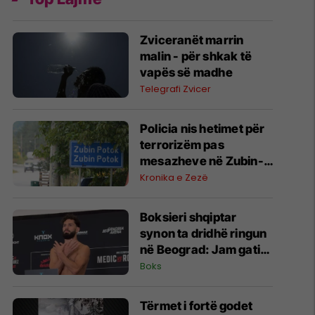
Zviceranët marrin
malin - për shkak të
vapës së madhe
Telegrafi Zvicer
Policia nis hetimet për
terrorizëm pas
mesazheve në Zubin-
Potok
Kronika e Zezë
Boksieri shqiptar
synon ta dridhë ringun
në Beograd: Jam gati,
Zoti e bekoftë
Boks
Shqipërinë
Tërmet i fortë godet