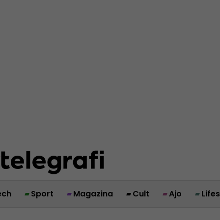
ech
Sport
Magazina
Cult
Ajo
Life