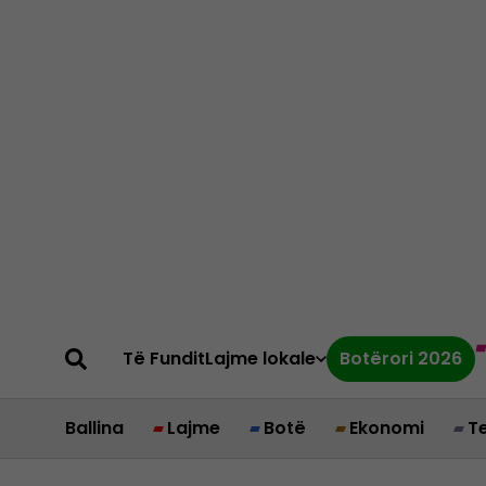
Të Fundit
Lajme lokale
Botërori 2026
Ballina
Lajme
Botë
Ekonomi
T