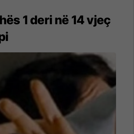
ës 1 deri në 14 vjeç
pi