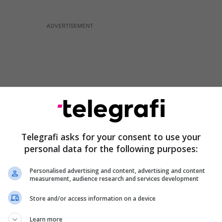
Telegrafi asks for your consent to use your
personal data for the following purposes:
Personalised advertising and content, advertising and content
measurement, audience research and services development
vetëdijshëm se dhuna rrallë ndodh e izoluar. Dhuna
Store and/or access information on a device
tarët, ngacmimi, dhuna me bazë gjinore, dhuna në
mi në internet shpesh janë të ndërlidhura dhe të
Learn more