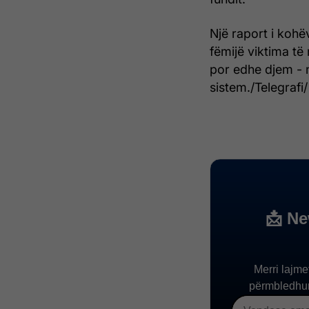
Një raport i kohë
fëmijë viktima të
por edhe djem - n
sistem./Telegrafi/