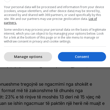
ëra-tjetrën, duke thelluar dëmin dhe traumën. Kur
Your personal data will be processed and information from your device
 "normale" - në familje, në rrugë, në shkolla ose në
(cookies, unique identifiers, and other device data) may be stored by,
accessed by and shared with 369 partners, or used specifically by this
 që fëmijët ta përjetojnë atë, ta përsërisin atë ose ta
site. We and our partners may use precise geolocation data.
List of
jë pjesë të pashmangshme të jetës rritet.
partners.
Some vendors may process your personal data on the basis of legitimate
interest, which you can object to by managing your options below. Look
ë veçanërisht fakti që shumë forma të dhunës
for a link at the bottom of this page or in the site menu to manage or
 në mjedise që duhet të ofrojnë siguri dhe mbrojtje.
withdraw consent in privacy and cookie settings.
 më të fundit të UNICEF-it, më shumë se 2 nga 3
Manage options
Consent
1 deri në 14 vjeç në Maqedoni përjetojnë disiplinë
tëpi, që përfshin agresion psikologjik dhe/ose
onueshme tregojnë se ngacmimi nga shokët e
r format më të zakonshme të dhunës nga
: 23% e të rinjve të moshës 13 deri në 15 vjeç në
an se ishin ngacmuar të paktën një herë në muajt e