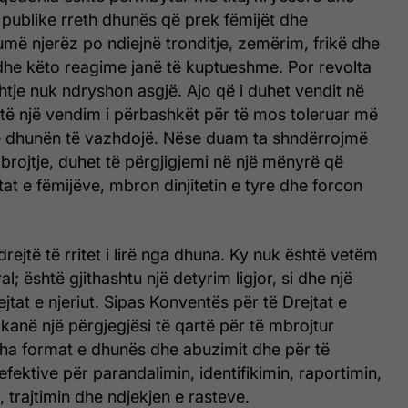
publike rreth dhunës që prek fëmijët dhe
më njerëz po ndiejnë tronditje, zemërim, frikë dhe
ë dhe këto reagime janë të kuptueshme. Por revolta
tje nuk ndryshon asgjë. Ajo që i duhet vendit në
ë një vendim i përbashkët për të mos toleruar më
në dhunën të vazhdojë. Nëse duam ta shndërrojmë
rojtje, duhet të përgjigjemi në një mënyrë që
tat e fëmijëve, mbron dinjitetin e tyre dhe forcon
rejtë të rritet i lirë nga dhuna. Ky nuk është vetëm
l; është gjithashtu një detyrim ligjor, si dhe një
jtat e njeriut. Sipas Konventës për të Drejtat e
 kanë një përgjegjësi të qartë për të mbrojtur
itha format e dhunës dhe abuzimit dhe për të
efektive për parandalimin, identifikimin, raportimin,
, trajtimin dhe ndjekjen e rasteve.