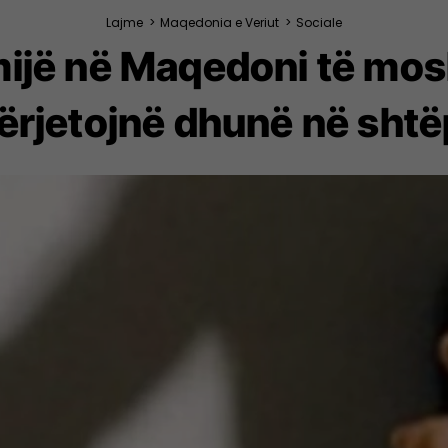
Lajme
>
Maqedonia e Veriut
>
Sociale
ijë në Maqedoni të mosh
ërjetojnë dhunë në shtë