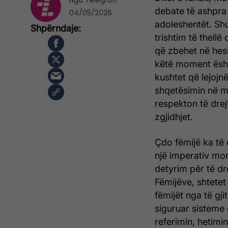
Nga
Telegrafi
debate të ashpra 
04/05/2026
adoleshentët. Shu
trishtim të thell
që zbehet në hesh
këtë moment ësht
kushtet që lejoj
shqetësimin në mb
respekton të drej
zgjidhjet.
Çdo fëmijë ka të d
një imperativ mora
detyrim për të dre
Fëmijëve, shtetet
fëmijët nga të gj
siguruar sisteme 
referimin, hetimin