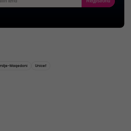
milje-Maqedoni
Unicef