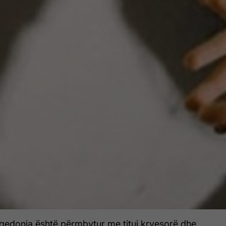
aqedonia është përmbytur me tituj kryesorë dhe