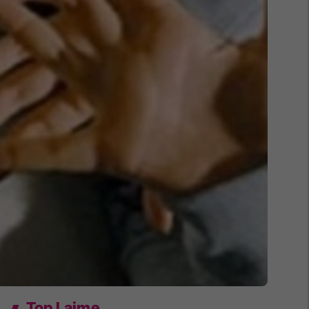
Top Lajme