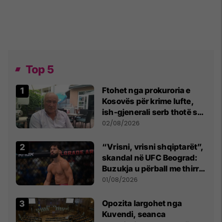
Top 5
Ftohet nga prokuroria e
Kosovës për krime lufte,
ish-gjenerali serb thotë se
dikush e tradhtoi në
02/08/2026
Beograd
“Vrisni, vrisni shqiptarët”,
skandal në UFC Beograd:
Buzukja u përball me thirrje
anti-shqiptare nga
01/08/2026
tribunat
Opozita largohet nga
Kuvendi, seanca