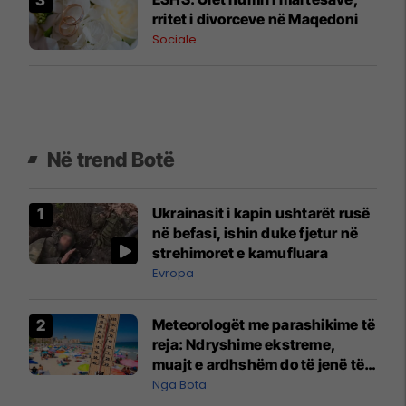
rritet i divorceve në Maqedoni
Sociale
Në trend Botë
Ukrainasit i kapin ushtarët rusë
në befasi, ishin duke fjetur në
strehimoret e kamufluara
Evropa
Meteorologët me parashikime të
reja: Ndryshime ekstreme,
muajt e ardhshëm do të jenë të
pazakontë
Nga Bota