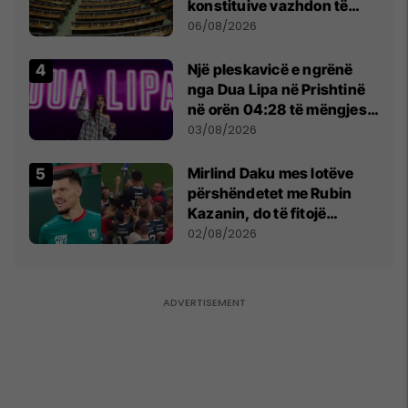
konstituive vazhdon të
shtunën në orën 11:00
06/08/2026
Një pleskavicë e ngrënë
nga Dua Lipa në Prishtinë
në orën 04:28 të mëngjesit
- dhe bota digjitale serbe
03/08/2026
shpall gjendjen e luftës
Mirlind Daku mes lotëve
përshëndetet me Rubin
Kazanin, do të fitojë
miliona te Spartak Moska
02/08/2026