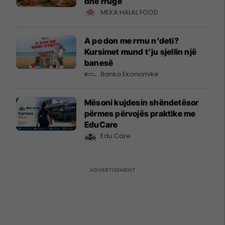
dhe rrugë
MEKA HALAL FOOD
A po don me rrnu n’deti?
Kursimet mund t’ju sjellin një
banesë
Banka Ekonomike
Mësoni kujdesin shëndetësor
përmes përvojës praktike me
EduCare
Edu Care