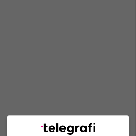
Maqedonia E Veriut
Organizatat Joqeveritare