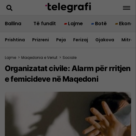
Ballina
Të fundit
Lajme
Botë
Ekono
Prishtina
Prizreni
Peja
Ferizaj
Gjakova
Mitrov
Lajme
>
Maqedonia e Veriut
>
Sociale
Organizatat civile: Alarm për rritjen
e femicideve në Maqedoni