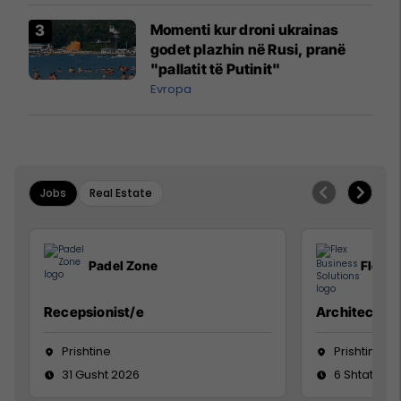
Momenti kur droni ukrainas
godet plazhin në Rusi, pranë
"pallatit të Putinit"
Evropa
Jobs
Real Estate
Padel Zone
Flex B
Recepsionist/e
Architect
Prishtine
Prishtinë
31 Gusht 2026
6 Shtator 2