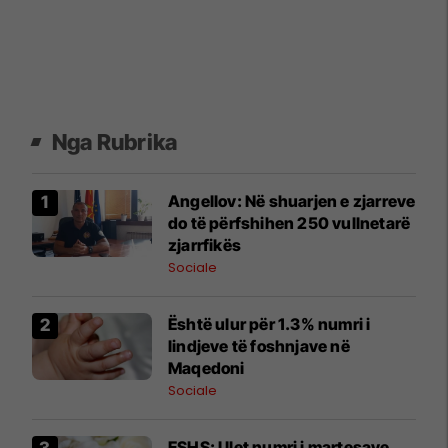
Nga Rubrika
Angellov: Në shuarjen e zjarreve
do të përfshihen 250 vullnetarë
zjarrfikës
Sociale
Është ulur për 1.3% numri i
lindjeve të foshnjave në
Maqedoni
Sociale
ESHS: Ulet numri i martesave,