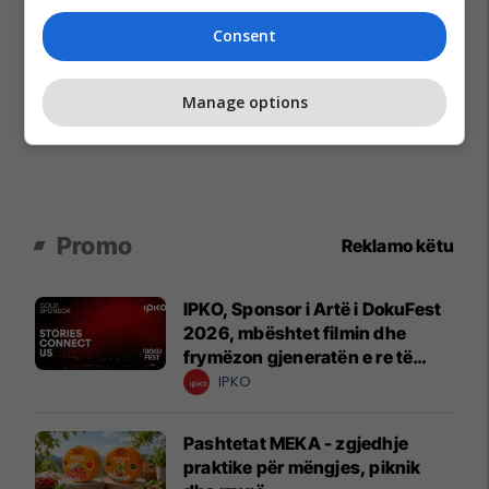
Consent
Manage options
Promo
Reklamo këtu
IPKO, Sponsor i Artë i DokuFest
2026, mbështet filmin dhe
frymëzon gjeneratën e re të
krijuesve
IPKO
Pashtetat MEKA - zgjedhje
praktike për mëngjes, piknik