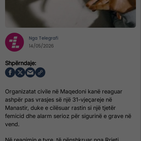
Nga
Telegrafi
14/05/2026
Organizatat civile në Maqedoni kanë reaguar
ashpër pas vrasjes së një 31-vjeçareje në
Manastir, duke e cilësuar rastin si një tjetër
femicid dhe alarm serioz për sigurinë e grave në
vend.
Në reagimin e tyre, të nënshkruar nga Rrjeti