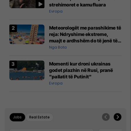
strehimoret e kamufluara
Evropa
Meteorologët me parashikime të
reja: Ndryshime ekstreme,
muajt e ardhshëm do të jenë të
pazakontë
Nga Bota
Momenti kur droni ukrainas
godet plazhin në Rusi, pranë
"pallatit të Putinit"
Evropa
Jobs
Real Estate