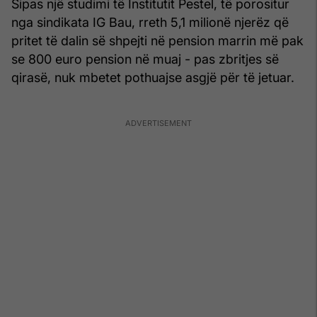
Sipas një studimi të Institutit Pestel, të porositur
nga sindikata IG Bau, rreth 5,1 milionë njerëz që
pritet të dalin së shpejti në pension marrin më pak
se 800 euro pension në muaj - pas zbritjes së
qirasë, nuk mbetet pothuajse asgjë për të jetuar.