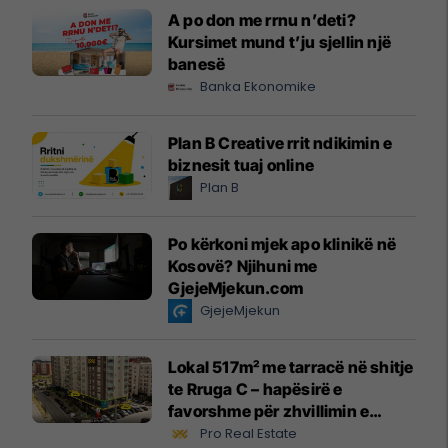
A po don me rrnu n’deti?
Kursimet mund t’ju sjellin një
banesë
Banka Ekonomike
Plan B Creative rrit ndikimin e
biznesit tuaj online
Plan B
Po kërkoni mjek apo klinikë në
Kosovë? Njihuni me
GjejeMjekun.com
GjejeMjekun
Lokal 517m² me tarracë në shitje
te Rruga C – hapësirë e
favorshme për zhvillimin e
biznesit #15796
Pro Real Estate