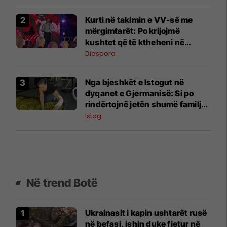
Kurti në takimin e VV-së me
mërgimtarët: Po krijojmë
kushtet që të ktheheni në
Kosovë
Diaspora
Nga bjeshkët e Istogut në
dyqanet e Gjermanisë: Si po
rindërtojnë jetën shumë familje
nga eksporti i bimëve mjekësore
Istog
Në trend Botë
Ukrainasit i kapin ushtarët rusë
në befasi, ishin duke fjetur në