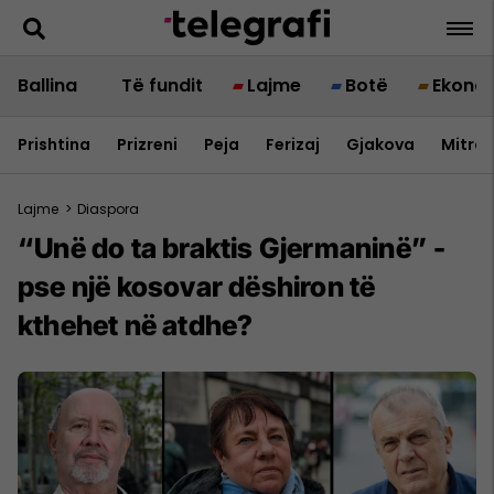
Ballina
Të fundit
Lajme
Botë
Ekono
Prishtina
Prizreni
Peja
Ferizaj
Gjakova
Mitrov
Lajme
>
Diaspora
“Unë do ta braktis Gjermaninë” -
pse një kosovar dëshiron të
kthehet në atdhe?