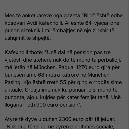
Mes të anketuareve nga gazeta “Bild” është edhe
kosovari Avdi Kafexholli. Ai është 64-vjeçar dhe
punon si teknik i mirëmbajtjes në një zinxhir të
ushqimit të shpejtë.
Kafexholli thotë: "Unë dal në pension pas tre
vjetësh dhe atëherë nuk do të mund ta përballojë
më jetën në München. Paguaj 1270 euro qira për
banesën time 68 metra katrorë në München-
Pasing. Kjo është rreth 55 për qind e rrogës sime
aktuale. Gruaja ime nuk ka punuar, e si mund të
punonte, ajo u kujdes për katër fëmijët tanë. Unë
llogaris rreth 900 euro pension“.
Atyre të dyve u duhen 2300 euro për të jetuar.
„Nuk dua të shkoj në zyrën e ndihmës sociale,