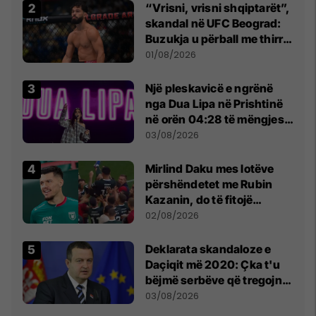
“Vrisni, vrisni shqiptarët”,
skandal në UFC Beograd:
Buzukja u përball me thirrje
anti-shqiptare nga
01/08/2026
tribunat
Një pleskavicë e ngrënë
nga Dua Lipa në Prishtinë
në orën 04:28 të mëngjesit
- dhe bota digjitale serbe
03/08/2026
shpall gjendjen e luftës
Mirlind Daku mes lotëve
përshëndetet me Rubin
Kazanin, do të fitojë
miliona te Spartak Moska
02/08/2026
​Deklarata skandaloze e
Daçiqit më 2020: Çka t'u
bëjmë serbëve që tregojnë
ku janë varrosur shqiptarët
03/08/2026
në Serbi