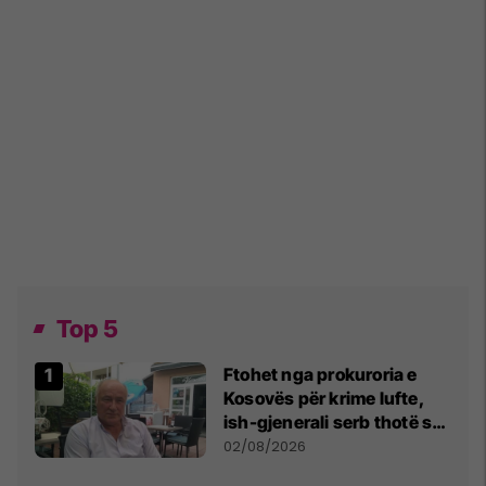
Top 5
Ftohet nga prokuroria e
Kosovës për krime lufte,
ish-gjenerali serb thotë se
dikush e tradhtoi në
02/08/2026
Beograd