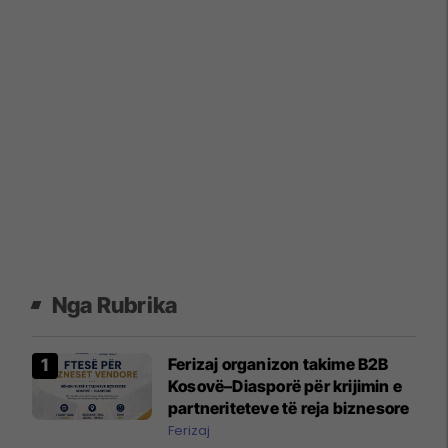
Nga Rubrika
Ferizaj organizon takime B2B
Kosovë–Diasporë për krijimin e
partneriteteve të reja biznesore
Ferizaj