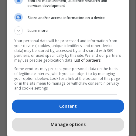
content measurement, audience research and
services development
Store and/or access information on a device
Learn more
Your personal data will be processed and information from
your device (cookies, unique identifiers, and other device
Lajme Nga Zvicra
Gjermania
Shqiptarët
data) may be stored by, accessed by and shared with 369
partners, or used specifically by this site. We and our partners
may use precise geolocation data.
List of partners.
Some vendors may process your personal data on the basis
of legitimate interest, which you can object to by managing
your options below. Look for a link at the bottom of this page
or in the site menu to manage or withdraw consent in privacy
and cookie settings.
Consent
Manage options