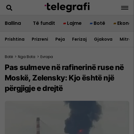
Ballina
Të fundit
Lajme
Botë
Ekono
Prishtina
Prizreni
Peja
Ferizaj
Gjakova
Mitrov
Botë
>
Nga Bota
>
Evropa
Pas sulmeve në rafinerinë ruse në
Moskë, Zelensky: Kjo është një
përgjigje e drejtë