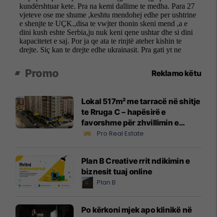
Promo
Reklamo këtu
Lokal 517m² me tarracë në shitje
te Rruga C – hapësirë e
favorshme për zhvillimin e
biznesit #15796
Pro Real Estate
Plan B Creative rrit ndikimin e
biznesit tuaj online
Plan B
Po kërkoni mjek apo klinikë në