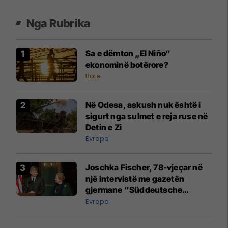
Nga Rubrika
Sa e dëmton „El Niño“
ekonominë botërore?
Botë
Në Odesa, askush nuk është i
sigurt nga sulmet e reja ruse në
Detin e Zi
Evropa
Joschka Fischer, 78-vjeçar në
një intervistë me gazetën
gjermane “Süddeutsche
Zeitung” mbi zhvillimet
Evropa
dramatike në botë