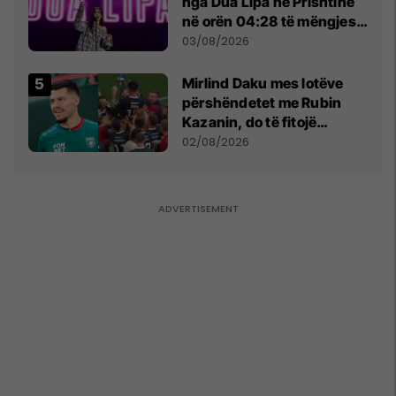
nga Dua Lipa në Prishtinë
në orën 04:28 të mëngjesit
- dhe bota digjitale serbe
03/08/2026
shpall gjendjen e luftës
Mirlind Daku mes lotëve
përshëndetet me Rubin
Kazanin, do të fitojë
miliona te Spartak Moska
02/08/2026