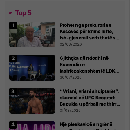
Top 5
Ftohet nga prokuroria e
Kosovës për krime lufte,
ish-gjenerali serb thotë se
dikush e tradhtoi në
02/08/2026
Beograd
Gjithçka që ndodhi në
Kuvendin e
jashtëzakonshëm të LDK-
së
30/07/2026
“Vrisni, vrisni shqiptarët”,
skandal në UFC Beograd:
Buzukja u përball me thirrje
anti-shqiptare nga
01/08/2026
tribunat
Një pleskavicë e ngrënë