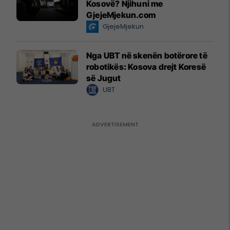
Kosovë? Njihuni me
GjejeMjekun.com
GjejeMjekun
Nga UBT në skenën botërore të
robotikës: Kosova drejt Koresë
së Jugut
UBT