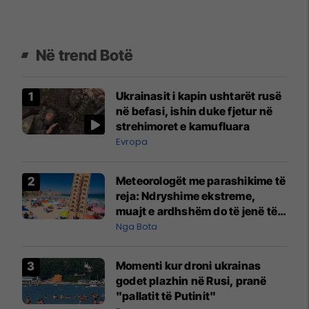
Në trend Botë
Ukrainasit i kapin ushtarët rusë
në befasi, ishin duke fjetur në
strehimoret e kamufluara
Evropa
Meteorologët me parashikime të
reja: Ndryshime ekstreme,
muajt e ardhshëm do të jenë të
pazakontë
Nga Bota
Momenti kur droni ukrainas
godet plazhin në Rusi, pranë
"pallatit të Putinit"