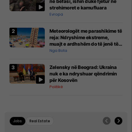
në befasi, ishin duke fjetur në
strehimoret e kamufluara
Evropa
Meteorologët me parashikime të
reja: Ndryshime ekstreme,
muajt e ardhshëm do të jenë të
pazakontë
Nga Bota
Zelensky në Beograd: Ukraina
nuk e ka ndryshuar qëndrimin
për Kosovën
Politikë
Jobs
Real Estate