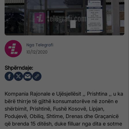
Nga
Telegrafi
10/12/2020
Kompania Rajonale e Ujësjellësit ,, Prishtina ,, u ka
bërë thirrje të gjithë konsumatorëve në zonën e
shërbimit, Prishtinë, Fushë Kosovë, Lipjan,
Podujevë, Obiliq, Shtime, Drenas dhe Graçanicë
që brenda 15 ditësh, duke filluar nga dita e sotme