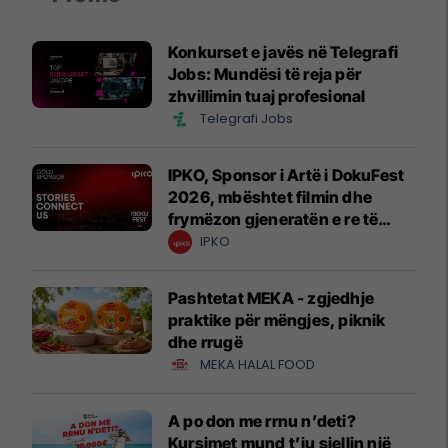
Konkurset e javës në Telegrafi
Jobs: Mundësi të reja për
zhvillimin tuaj profesional
Telegrafi Jobs
IPKO, Sponsor i Artë i DokuFest
2026, mbështet filmin dhe
frymëzon gjeneratën e re të
krijuesve
IPKO
Pashtetat MEKA - zgjedhje
praktike për mëngjes, piknik
dhe rrugë
MEKA HALAL FOOD
A po don me rrnu n’deti?
Kursimet mund t’ju sjellin një