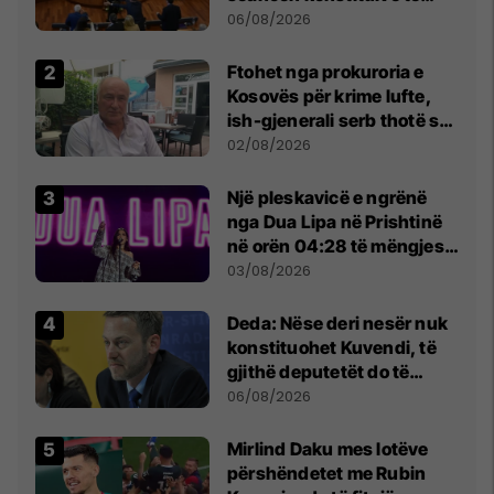
Kuvendit
06/08/2026
Ftohet nga prokuroria e
Kosovës për krime lufte,
ish-gjenerali serb thotë se
dikush e tradhtoi në
02/08/2026
Beograd
Një pleskavicë e ngrënë
nga Dua Lipa në Prishtinë
në orën 04:28 të mëngjesit
- dhe bota digjitale serbe
03/08/2026
shpall gjendjen e luftës
Deda: Nëse deri nesër nuk
konstituohet Kuvendi, të
gjithë deputetët do të
bëjnë shkelje të rëndë
06/08/2026
kushtetuese
Mirlind Daku mes lotëve
përshëndetet me Rubin