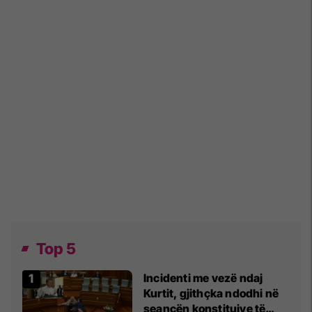
Top 5
Incidenti me vezë ndaj
Kurtit, gjithçka ndodhi në
seancën konstituive të