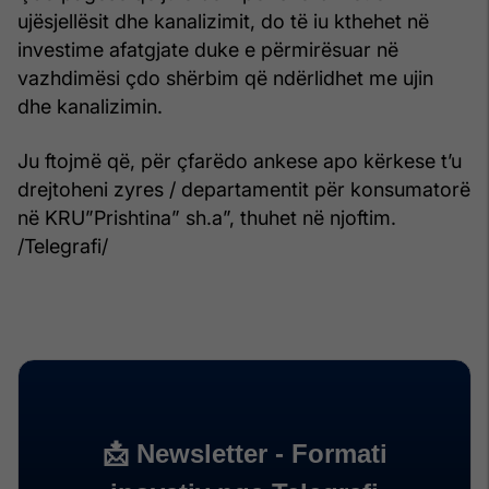
ujësjellësit dhe kanalizimit, do të iu kthehet në
investime afatgjate duke e përmirësuar në
vazhdimësi çdo shërbim që ndërlidhet me ujin
dhe kanalizimin.
Ju ftojmë që, për çfarëdo ankese apo kërkese t’u
drejtoheni zyres / departamentit për konsumatorë
në KRU”Prishtina” sh.a”, thuhet në njoftim.
/Telegrafi/