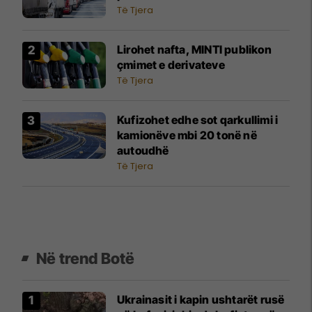
Të Tjera
Lirohet nafta, MINTI publikon
çmimet e derivateve
Të Tjera
Kufizohet edhe sot qarkullimi i
kamionëve mbi 20 tonë në
autoudhë
Të Tjera
Në trend Botë
Ukrainasit i kapin ushtarët rusë