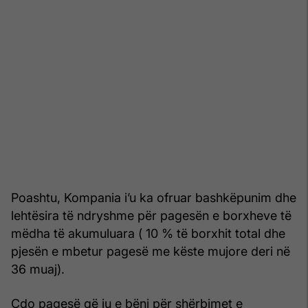
Poashtu, Kompania i’u ka ofruar bashkëpunim dhe
lehtësira të ndryshme për pagesën e borxheve të
mëdha të akumuluara ( 10 % të borxhit total dhe
pjesën e mbetur pagesë me këste mujore deri në
36 muaj).
Çdo pagesë që ju e bëni për shërbimet e