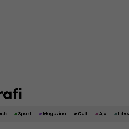
ech
Sport
Magazina
Cult
Ajo
Life