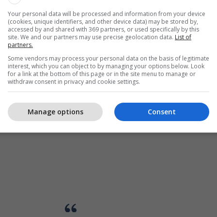
Your personal data will be processed and information from your device
(cookies, unique identifiers, and other device data) may be stored by,
accessed by and shared with 369 partners, or used specifically by this
site. We and our partners may use precise geolocation data.
List of
partners.
Some vendors may process your personal data on the basis of legitimate
interest, which you can object to by managing your options below. Look
for a link at the bottom of this page or in the site menu to manage or
withdraw consent in privacy and cookie settings.
Manage options
Consent