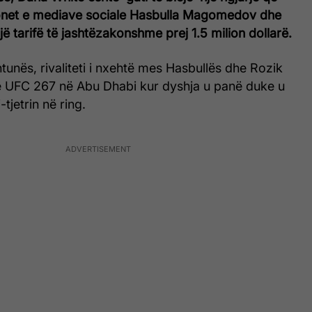
onet e mediave sociale Hasbulla Magomedov dhe
ë tarifë të jashtëzakonshme prej 1.5 milion dollarë.
unës, rivaliteti i nxehtë mes Hasbullës dhe Rozik
ë UFC 267 në Abu Dhabi kur dyshja u panë duke u
-tjetrin në ring.