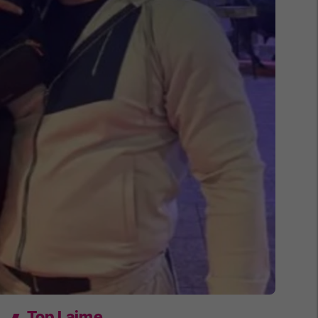
Top Lajme