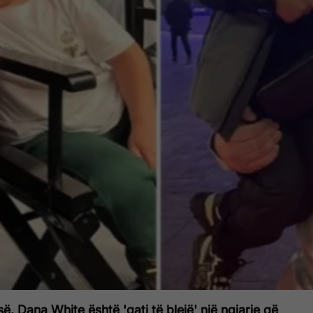
ë, Dana White është 'gati të blejë' një ngjarje që