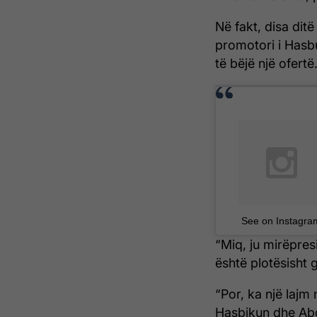
Në fakt, disa dit
promotori i Hasb
të bëjë një ofertë
See on Instagra
“Miq, ju mirëpre
është plotësisht g
“Por, ka një lajm
Hasbikun dhe Abdu