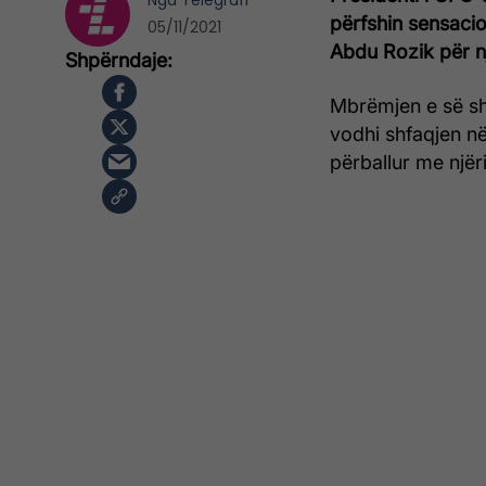
Nga
Telegrafi
përfshin sensaci
05/11/2021
Abdu Rozik për nj
Mbrëmjen e së sht
vodhi shfaqjen n
përballur me njëri