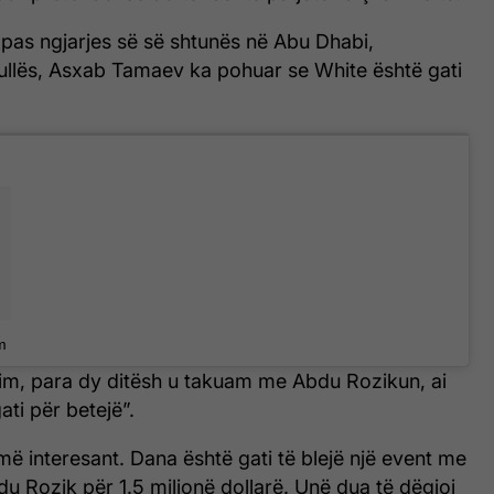
ë pas ngjarjes së së shtunës në Abu Dhabi,
ullës, Asxab Tamaev ka pohuar se White është gati
.
m
sim, para dy ditësh u takuam me Abdu Rozikun, ai
ati për betejë”.
 më interesant. Dana është gati të blejë një event me
 Rozik për 1.5 milionë dollarë. Unë dua të dëgjoj