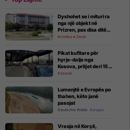
Dyshohet se i mituri ra
nga një objekt në
Prizren, pas disa ditësh
ndërroi jetë në QKUK
Kronika e Zezë
​Pikat kufitare për
hyrje-dalje nga
Kosova, pritjet deri 15
minuta
Kosovë
Lumenjtë e Evropës po
thahen, këto janë
pasojat
Deutsche Welle
Evropa
Vrasja në Korçë,