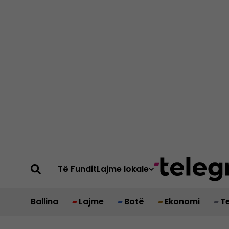
Të Fundit
Lajme lokale
Ballina
Lajme
Botë
Ekonomi
T