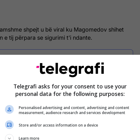
ë famshme shpejt u bë viral ku Magomedov shihet
n e tij përpara se sigurimi t'i ndante.
Spektaklin e UFC 267 e 'vodhën'
Hasbulla dhe Abdu - gjërat mes
tyre eskaluan shpejtë
Telegrafi asks for your consent to use your
personal data for the following purposes:
 thuhet se paraqitja e Hasbullës në UFC 267
Personalised advertising and content, advertising and content
measurement, audience research and services development
mediatike.
Store and/or access information on a device
qur pozoi në një foto me rusin e njohur pranë
i synon ta bëjë ‘luftëtar’ në oktogon.
Learn more