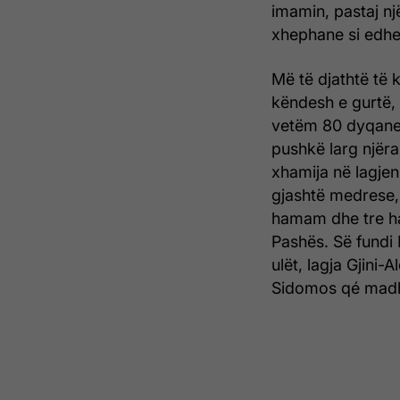
imamin, pastaj nj
xhephane si edhe 
Më të djathtë të 
këndesh e gurtë, e
vetëm 80 dyqane. 
pushkë larg njëra
xhamija në lagjen
gjashtë medrese, t
hamam dhe tre han
Pashës. Së fundi 
ulët, lagja Gjini-
Sidomos qé madh