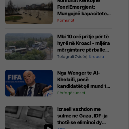
Komunat kërkojnë
Fond Emergjent:
Mungojnë kapacitetet
financiare për
Komunat
përballimin e stuhive
dhe fatkeqësive
Mbi 10 orë pritje për të
natyrore
hyrë në Kroaci - mijëra
mërgimtarë përballen
me një dramë të
Telegrafi Zvicër
Kroacia
vërtetë
Nga Wenger te Al-
Khelaifi, pesë
kandidatët që mund ta
zëvendësojnë
Përfaqësueset
Infantinon në FIFA
Izraeli vazhdon me
sulme në Gaza, IDF-ja
thotë se eliminoi dy