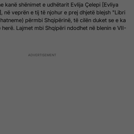
e kanë shënimet e udhëtarit Evlija Çelepi [Evliya
, në veprën e tij të njohur e prej dhjetë blejsh "Libri
jahatneme) përmbi Shqipërinë, të cilën duket se e ka
ë herë. Lajmet mbi Shqipëri ndodhet në blenin e VII-