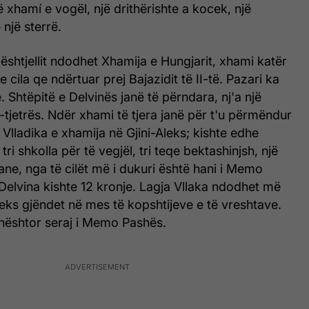
ë xhamí e vogël, një drithërishte a kocek, një
një sterrë.
kështjellit ndodhet Xhamija e Hungjarit, xhami katër
 cila qe ndërtuar prej Bajazidit të II-të. Pazari ka
Shtëpitë e Delvinës janë të përndara, nj'a një
-tjetrës. Ndër xhami të tjera janë për t'u përmëndur
 Vlladika e xhamija në Gjini-Aleks; kishte edhe
ri shkolla për të vegjël, tri teqe bektashinjsh, një
e, nga të cilët më i dukuri është hani i Memo
Delvina kishte 12 kronje. Lagja Vllaka ndodhet më
Aleks gjëndet në mes të kopshtijeve e të vreshtave.
ështor seraj i Memo Pashës.