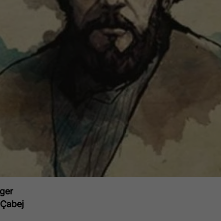
ger
 Çabej