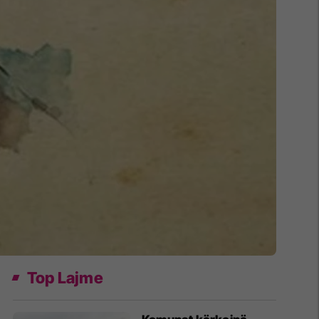
Top Lajme