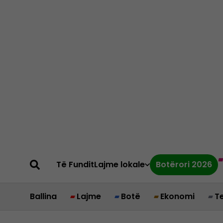
Të Fundit
Lajme lokale
Botërori 2026
Ballina
Lajme
Botë
Ekonomi
T