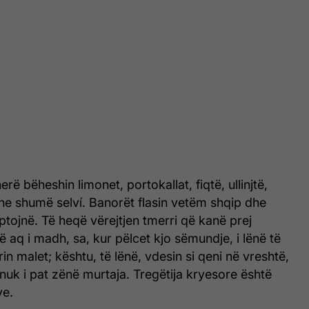
rë bëheshin limonet, portokallat, fiqtë, ullinjtë,
he shumë selví. Banorët flasin vetëm shqip dhe
ptojnë. Të heqë vërejtjen tmerri që kanë prej
ë aq i madh, sa, kur pëlcet kjo sëmundje, i lënë të
n malet; kështu, të lënë, vdesin si qeni në vreshtë,
nuk i pat zënë murtaja. Tregëtija kryesore është
ve.