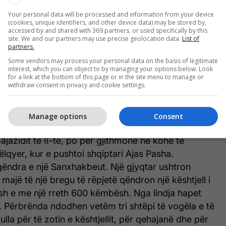
kullit XVII, sipas udhëpërshkruesit të famshëm
Your personal data will be processed and information from your device
(cookies, unique identifiers, and other device data) may be stored by,
accessed by and shared with 369 partners, or used specifically by this
qiptarë të integruar në Perandorinë Osmane
site. We and our partners may use precise geolocation data.
List of
partners.
Some vendors may process your personal data on the basis of legitimate
rigjinës etnike te pashallarët osmanë
interest, which you can object to by managing your options below. Look
for a link at the bottom of this page or in the site menu to manage or
withdraw consent in privacy and cookie settings.
andinopojës dhe debatet e shekullit XVI rreth
ptimit të qytetit
Manage options
Consent
Delvina ra për herë të parë në dorë të turqvet më
ajazidit të II-të, po për gjithmonë në kohë të
ëlqyer, kur e pushtoi shqiptari Ajas Pasha.
qëndra e një Sanxhakbeut. Një gjyqtar ushtron
 majë të një bregu të rëpjetë qëndron një kështjell i
sh e me një rreth 600 këmbësh. Nga lindja hapet
t. Përbrënda ndodhen vetëm tri shtëpi të vogëla e të
lla për të zotin e kështjellit, për qehajanë dhe për