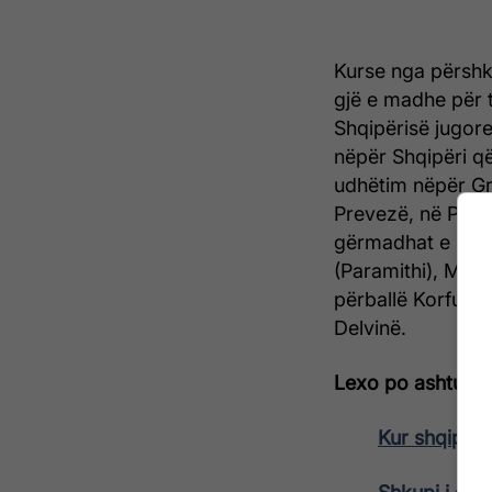
Kurse nga përshkr
gjë e madhe për t
Shqipërisë jugore
nëpër Shqipëri që 
udhëtim nëpër Gre
Prevezë, në Preve
gërmadhat e Rogói
(Paramithi), Margë
përballë Korfuzit
Delvinë.
Lexo po ashtu:
Kur shqiptar