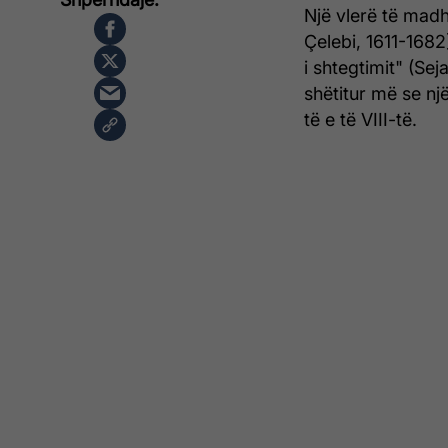
Një vlerë të madh
Çelebi, 1611-1682]
i shtegtimit" (Se
shëtitur më se nj
të e të VIII-të.