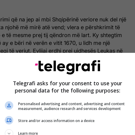
imi që na jep ai mbi Shqipërinë veriore nuk del një
a njohë më mirë atë vend; vlera e përshkrimit të
 e të mesme prej tij qëndron më lart. Ky shtegtim
ay e bëri në verën e vitit 1670, u lidh me një
qi të veriut. Evlijai erdhi prej ujdhesës Leukas në
zë të vjetër, d.m.th. në Nikopolis, gjer në
t, pastaj në Nartë, Janinë, Zaravuci, Ajdonat
lliç, Pargë, Lopës, Sajadhë, në kala të Dajlanit
, në Korfuz e prej Korfuzi zbriti prapë në tokë për në
Telegrafi asks for your consent to use your
personal data for the following purposes:
Personalised advertising and content, advertising and content
measurement, audience research and services development
i u bë grek në Stamboll
Store and/or access information on a device
Learn more