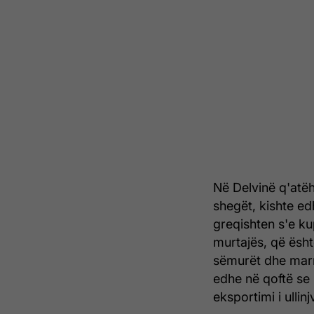
Në Delvinë q'atëhe
shegët, kishte ed
greqishten s'e ku
murtajës, që ësht
sëmurët dhe marri
edhe në qoftë se 
eksportimi i ullinj