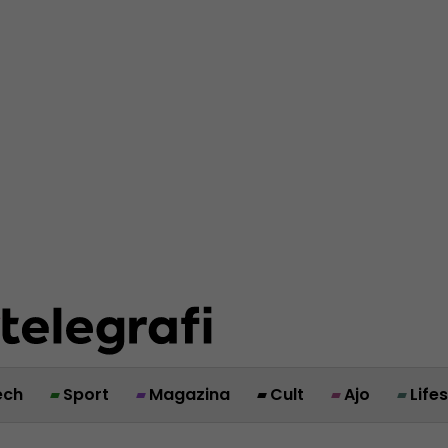
ech
Sport
Magazina
Cult
Ajo
Life