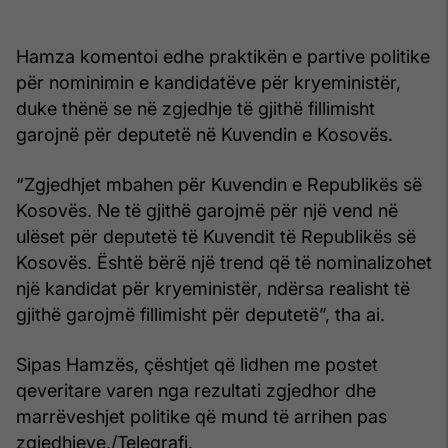
Hamza komentoi edhe praktikën e partive politike
për nominimin e kandidatëve për kryeministër,
duke thënë se në zgjedhje të gjithë fillimisht
garojnë për deputetë në Kuvendin e Kosovës.
“Zgjedhjet mbahen për Kuvendin e Republikës së
Kosovës. Ne të gjithë garojmë për një vend në
ulëset për deputetë të Kuvendit të Republikës së
Kosovës. Është bërë një trend që të nominalizohet
një kandidat për kryeministër, ndërsa realisht të
gjithë garojmë fillimisht për deputetë”, tha ai.
Sipas Hamzës, çështjet që lidhen me postet
qeveritare varen nga rezultati zgjedhor dhe
marrëveshjet politike që mund të arrihen pas
zgjedhjeve./Telegrafi.