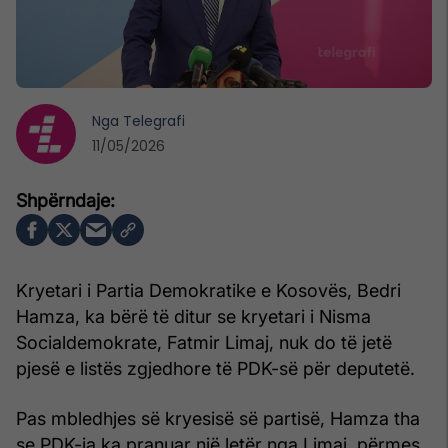
Nga
Telegrafi
11/05/2026
Kryetari i Partia Demokratike e Kosovës, Bedri
Hamza, ka bërë të ditur se kryetari i Nisma
Socialdemokrate, Fatmir Limaj, nuk do të jetë
pjesë e listës zgjedhore të PDK-së për deputetë.
Pas mbledhjes së kryesisë së partisë, Hamza tha
se PDK-ja ka pranuar një letër nga Limaj, përmes