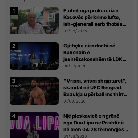
Ftohet nga prokuroria e
Kosovës për krime lufte,
ish-gjenerali serb thotë se
dikush e tradhtoi në
02/08/2026
Beograd
Gjithçka që ndodhi në
Kuvendin e
jashtëzakonshëm të LDK-
së
30/07/2026
“Vrisni, vrisni shqiptarët”,
skandal në UFC Beograd:
Buzukja u përball me thirrje
anti-shqiptare nga
01/08/2026
tribunat
Një pleskavicë e ngrënë
nga Dua Lipa në Prishtinë
në orën 04:28 të mëngjesit
- dhe bota digjitale serbe
03/08/2026