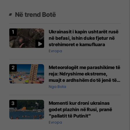
Në trend Botë
Ukrainasit i kapin ushtarët rusë
në befasi, ishin duke fjetur në
strehimoret e kamufluara
Evropa
Meteorologët me parashikime të
reja: Ndryshime ekstreme,
muajt e ardhshëm do të jenë të
pazakontë
Nga Bota
Momenti kur droni ukrainas
godet plazhin në Rusi, pranë
"pallatit të Putinit"
Evropa