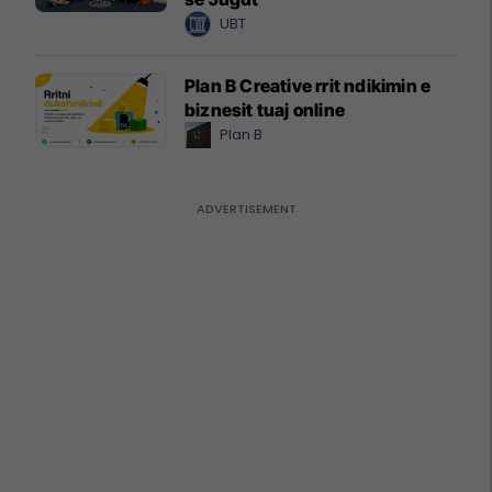
UBT
Plan B Creative rrit ndikimin e
biznesit tuaj online
Plan B