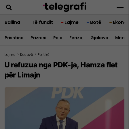
Ballina
Të fundit
Lajme
Botë
Ekono
Prishtina
Prizreni
Peja
Ferizaj
Gjakova
Mitrov
Lajme
>
Kosovë
>
Politikë
U refuzua nga PDK-ja, Hamza flet
për Limajn