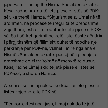
japë Fatmir Limaj dhe Nisma Socialdemokrate...
Kësaj radhe nuk do të jetë pjesë e listës së PDK-
së”, ka thënë Hamza. “Sigurisht se z. Limaj në të
ardhmen, në procese të rregullta të brendshme
zgjedhore, është i mirëpritur të jetë pjesë e PDK-
së. Sa i përket garimit në këtë listë, është qëndrim
i përgjithshëm që fillimisht duhet të ndodhë një
përkrahje për PDK-në, vullnet i mirë nga ana e
Nismës Socialdemokrate, pastaj në zgjedhjet e
ardhshme do t’i trajtojmë në mënyrë të duhur.
Kësaj radhe Limaj s’do të jetë pjesë e listës së
PDK-së”, u shpreh Hamza.
Ai sqaroi se Limaj nuk ka kërkuar të jetë pjesë e
listës zgjedhore të PDK-së.
“Për korrektësi ndaj jush, Limaj nuk do të jetë