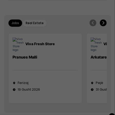
Jobs
Real Estate
Viva Fresh Store
Viva F
Pranues Malli
Arkatare
Ferizaj
Pejë
19 Gusht 2026
31 Gusht 20