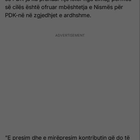
së cilës është ofruar mbështetja e Nismës për
PDK-në në zgjedhjet e ardhshme.
“E presim dhe e mirëpresim kontributin që do të