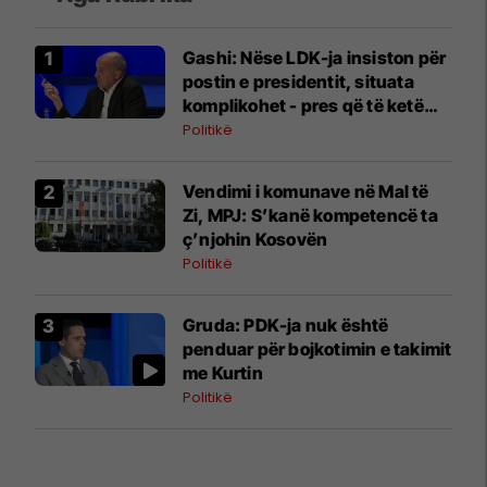
Gashi: Nëse LDK-ja insiston për
postin e presidentit, situata
komplikohet - pres që të ketë
lëshim
Politikë
Vendimi i komunave në Mal të
Zi, MPJ: S’kanë kompetencë ta
ç’njohin Kosovën
Politikë
Gruda: PDK-ja nuk është
penduar për bojkotimin e takimit
me Kurtin
Politikë