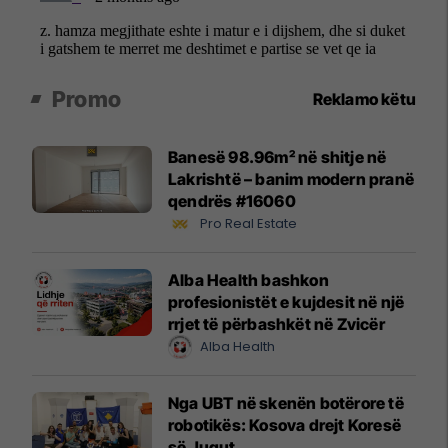
Promo
Reklamo këtu
Banesë 98.96m² në shitje në
Lakrishtë – banim modern pranë
qendrës #16060
Pro Real Estate
Alba Health bashkon
profesionistët e kujdesit në një
rrjet të përbashkët në Zvicër
Alba Health
Nga UBT në skenën botërore të
robotikës: Kosova drejt Koresë
së Jugut