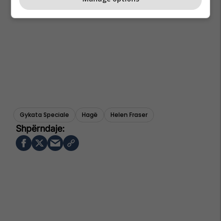
Gykata Speciale
Hagë
Helen Fraser