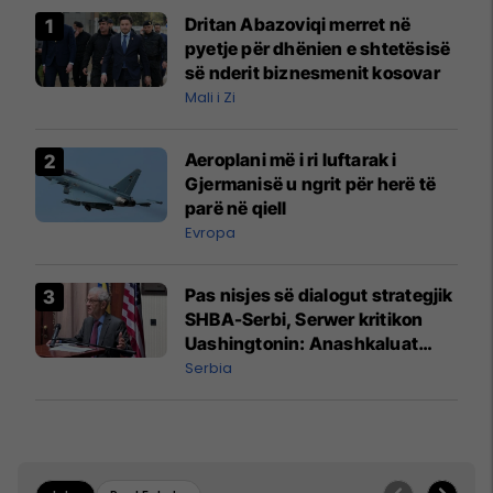
Dritan Abazoviqi merret në
pyetje për dhënien e shtetësisë
së nderit biznesmenit kosovar
Mali i Zi
Aeroplani më i ri luftarak i
Gjermanisë u ngrit për herë të
parë në qiell
Evropa
Pas nisjes së dialogut strategjik
SHBA-Serbi, Serwer kritikon
Uashingtonin: Anashkaluat
Banjskën, sulmin ndaj KFOR-it
Serbia
dhe rrëmbimin e Policëve të
Kosovës