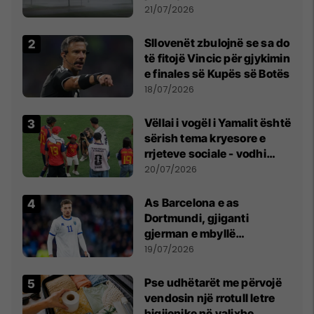
fuqishme me breshër dhe
21/07/2026
erëra të forta
Sllovenët zbulojnë se sa do
të fitojë Vincic për gjykimin
e finales së Kupës së Botës
18/07/2026
Vëllai i vogël i Yamalit është
sërish tema kryesore e
rrjeteve sociale - vodhi
vëmendjen pas finales së
20/07/2026
Kupës së Botës
As Barcelona e as
Dortmundi, gjiganti
gjerman e mbyllë
marrëveshjen për Fisnik
19/07/2026
Asllanin
Pse udhëtarët me përvojë
vendosin një rrotull letre
higjienike në valixhe