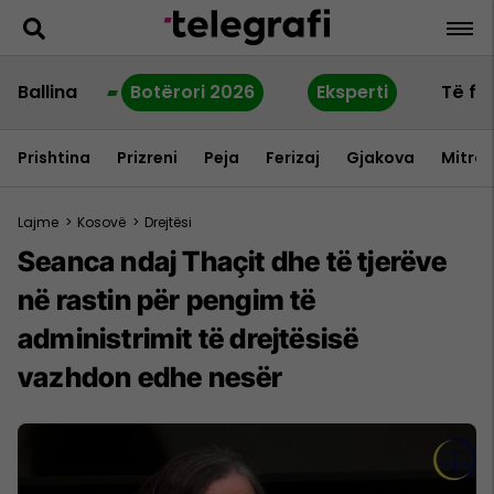
Ballina
Botërori 2026
Eksperti
Të fu
Prishtina
Prizreni
Peja
Ferizaj
Gjakova
Mitrov
Lajme
>
Kosovë
>
Drejtësi
Seanca ndaj Thaçit dhe të tjerëve
në rastin për pengim të
administrimit të drejtësisë
vazhdon edhe nesër