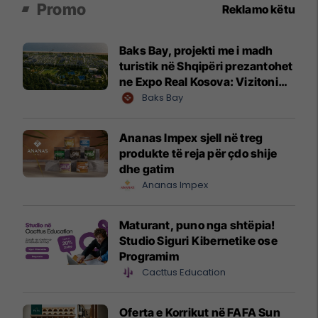
Promo
Reklamo këtu
Baks Bay, projekti me i madh
turistik në Shqipëri prezantohet
ne Expo Real Kosova: Vizitoni
shtandin dhe zbuloni
Baks Bay
mundësitë e investimit
Ananas Impex sjell në treg
produkte të reja për çdo shije
dhe gatim
Ananas Impex
Maturant, puno nga shtëpia!
Studio Siguri Kibernetike ose
Programim
Cacttus Education
Oferta e Korrikut në FAFA Sun