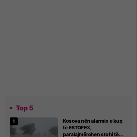
Top 5
Kosova nën alarmin e kuq
të ESTOFEX,
paralajmërohen stuhi të