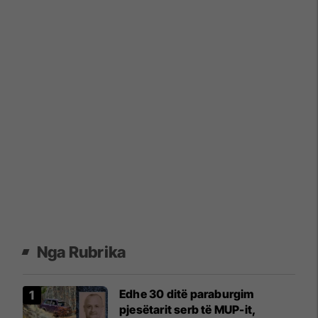
Nga Rubrika
​Edhe 30 ditë paraburgim
pjesëtarit serb të MUP-it,