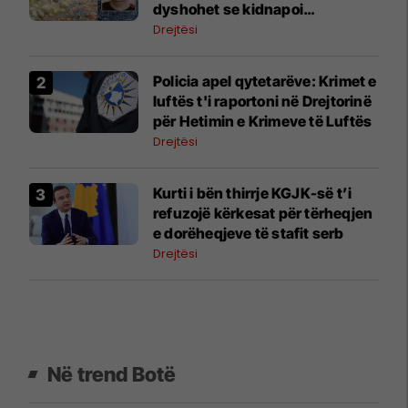
dyshohet se kidnapoi
Vukashinoviqin në Leposaviq
Drejtësi
​Policia apel qytetarëve: Krimet e
luftës t'i raportoni në Drejtorinë
për Hetimin e Krimeve të Luftës
Drejtësi
​Kurti i bën thirrje KGJK-së t’i
refuzojë kërkesat për tërheqjen
e dorëheqjeve të stafit serb
Drejtësi
Në trend Botë