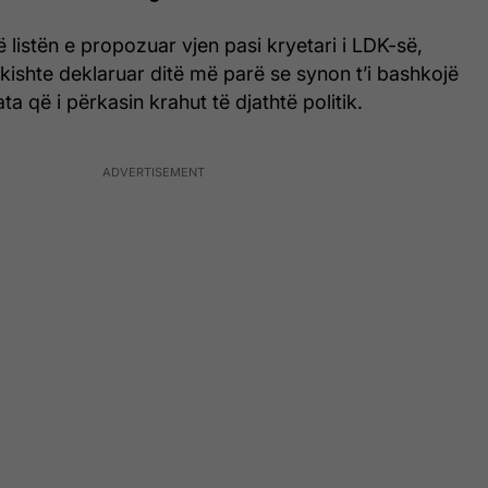
në listën e propozuar vjen pasi kryetari i LDK-së,
kishte deklaruar ditë më parë se synon t’i bashkojë
ata që i përkasin krahut të djathtë politik.