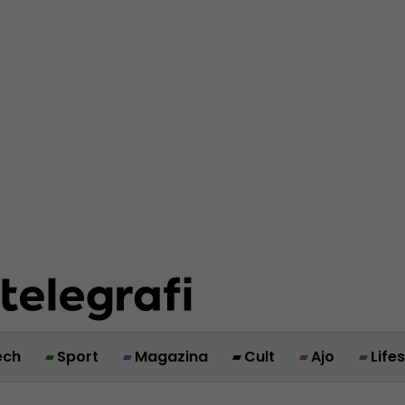
ech
Sport
Magazina
Cult
Ajo
Life