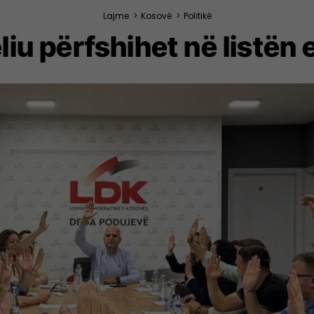
Lajme
>
Kosovë
>
Politikë
iu përfshihet në listën