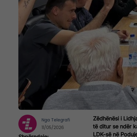
Zëdhënësi i Lidh
Nga
Telegrafi
të ditur se ndër
11/05/2026
LDK-së në Poduje