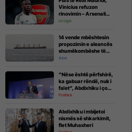
Plas te Real Madridi,
Vinicius refuzon
rinovimin – Arsenali
gati ofertën 140
La Liga
milionëshe
14 vende mbështesin
propozimin e aleancës
shumëkombëshe të
mbrojtjes detare të
Azia
udhëhequr nga Arabia
Saudite
"Nëse është përfshirë,
ka gabuar rëndë, nuk i
falet", Abdixhiku i çon
“selam” Përparim
Politikë
Ramës
Abdixhiku i mbijetoi
nismës së shkarkimit,
flet Muhaxheri