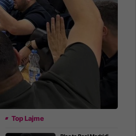
Top Lajme