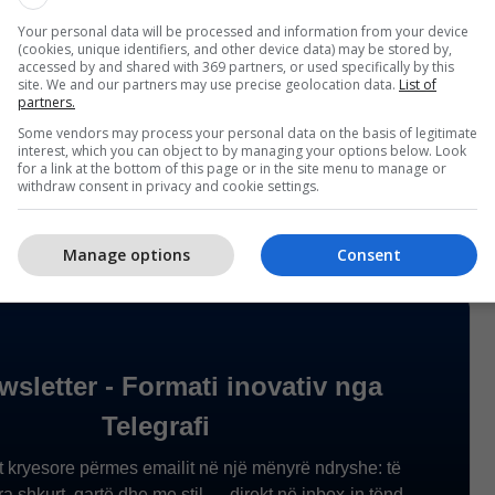
Your personal data will be processed and information from your device
(cookies, unique identifiers, and other device data) may be stored by,
accessed by and shared with 369 partners, or used specifically by this
site. We and our partners may use precise geolocation data.
List of
partners.
Some vendors may process your personal data on the basis of legitimate
interest, which you can object to by managing your options below. Look
for a link at the bottom of this page or in the site menu to manage or
withdraw consent in privacy and cookie settings.
Manage options
Consent