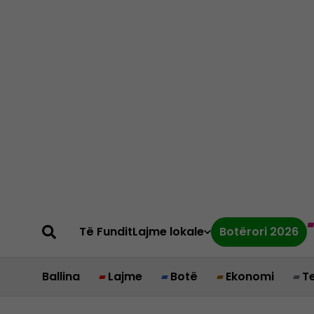
Të Fundit
Lajme lokale
Botërori 2026
Ballina
Lajme
Botë
Ekonomi
T