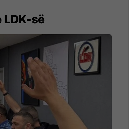
 e LDK-së