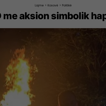
Lajme
>
Kosovë
>
Politikë
SD me aksion simbolik ha