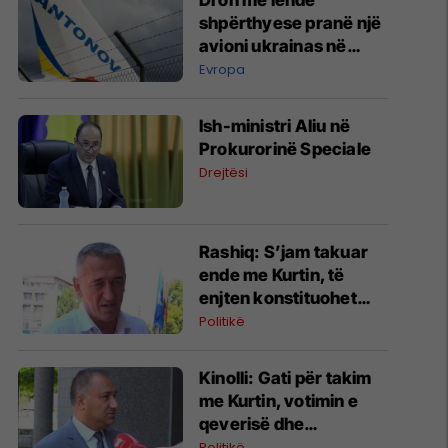
Dron me lëndë
shpërthyese pranë një
avioni ukrainas në
Leipzig
Evropa
Ish-ministri ​Aliu në
Prokurorinë Speciale
Drejtësi
​Rashiq: S’jam takuar
ende me Kurtin, të
enjten konstituohet
kuvendi por s’votohet
Politikë
qeveria
Kinolli: Gati për takim
me Kurtin, votimin e
qeverisë dhe
presidentit
Politikë