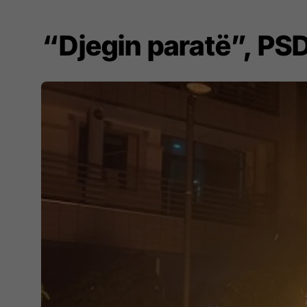
​“Djegin paratë”, P