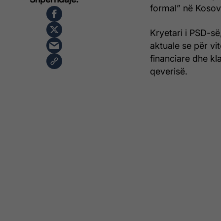
formal” në Kosov
Kryetari i PSD-së,
aktuale se për vi
financiare dhe kl
qeverisë.