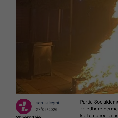
Partia Socialdemo
Nga
Telegrafi
zgjedhore përmes 
27/05/2026
kartëmonedha për 