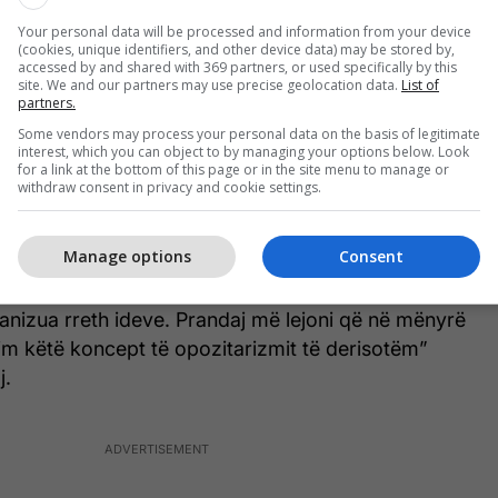
it simbolik, përfaqësuesit e PSD-së dogjën
Your personal data will be processed and information from your device
(cookies, unique identifiers, and other device data) may be stored by,
rintuara, duke thënë se po “digjet koncepti i
accessed by and shared with 369 partners, or used specifically by this
site. We and our partners may use precise geolocation data.
List of
anishme”, ndërsa u bënë thirrje qytetarëve që në
partners.
hme të mbështesin, sipas tyre, një opozitë të re
Some vendors may process your personal data on the basis of legitimate
në Kuvend.
interest, which you can object to by managing your options below. Look
for a link at the bottom of this page or in the site menu to manage or
withdraw consent in privacy and cookie settings.
like ne besojmë se sot duhet t'ia djegim këtë
opozite, pra të opozitës formale që ka shkua pas
Manage options
Consent
iare, që t'i hapim rrugë opozitës përnime, opozitës
llafaqu pushtetin, me kontrollua ato dhe me sfidua
anizua rreth ideve. Prandaj më lejoni që në mënyrë
im këtë koncept të opozitarizmit të derisotëm”
j.