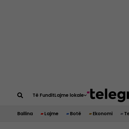
Të Fundit
Lajme lokale
Ballina
Lajme
Botë
Ekonomi
T