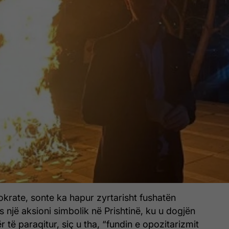
krate, sonte ka hapur zyrtarisht fushatën
një aksioni simbolik në Prishtinë, ku u dogjën
të paraqitur, siç u tha, “fundin e opozitarizmit