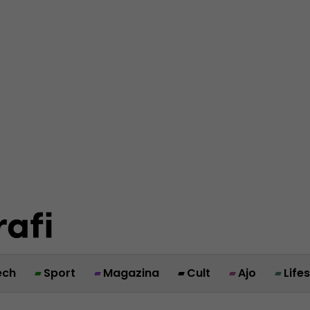
ech
Sport
Magazina
Cult
Ajo
Life