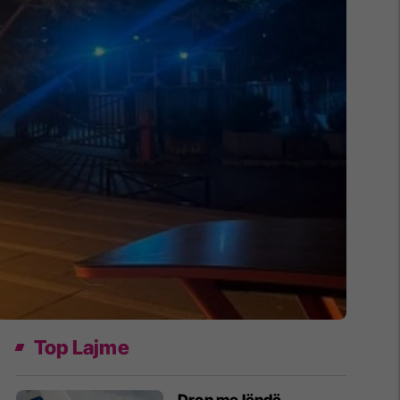
Top Lajme