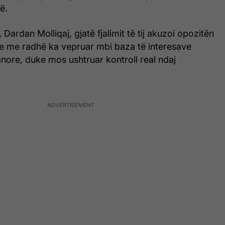
ë.
 Dardan Molliqaj, gjatë fjalimit të tij akuzoi opozitën
te me radhë ka vepruar mbi baza të interesave
anore, duke mos ushtruar kontroll real ndaj